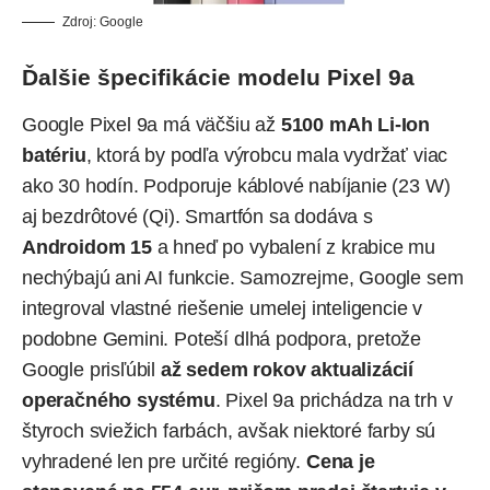
Zdroj: Google
Ďalšie špecifikácie modelu Pixel 9a
Google Pixel 9a
má väčšiu až
5100 mAh Li-Ion
batériu
, ktorá by podľa výrobcu mala vydržať viac
ako 30 hodín. Podporuje káblové nabíjanie (23 W)
aj bezdrôtové (Qi).
Smartfón
sa dodáva s
Androidom 15
a hneď po vybalení z krabice mu
nechýbajú ani AI funkcie. Samozrejme, Google sem
integroval vlastné riešenie umelej inteligencie v
podobne
Gemini
. Poteší dlhá podpora, pretože
Google prisľúbil
až sedem rokov aktualizácií
operačného systému
. Pixel 9a prichádza na trh v
štyroch sviežich farbách, avšak niektoré farby sú
vyhradené len pre určité regióny.
Cena je