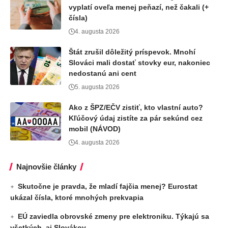
vyplatí oveľa menej peňazí, než čakali (+
čísla)
4. augusta 2026
Štát zrušil dôležitý príspevok. Mnohí
Slováci mali dostať stovky eur, nakoniec
nedostanú ani cent
5. augusta 2026
Ako z ŠPZ/EČV zistiť, kto vlastní auto?
Kľúčový údaj zistíte za pár sekúnd cez
mobil (NÁVOD)
4. augusta 2026
Najnovšie články
Skutočne je pravda, že mladí fajčia menej? Eurostat
ukázal čísla, ktoré mnohých prekvapia
EÚ zaviedla obrovské zmeny pre elektroniku. Týkajú sa
všetkých, aj Slovákov