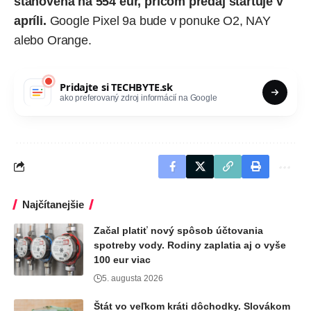
stanovená na 554 eur, pričom predaj štartuje v
apríli.
Google Pixel 9a bude v ponuke
O2
,
NAY
alebo
Orange
.
Pridajte si
TECHBYTE.sk
ako preferovaný zdroj informácií na Google
Najčítanejšie
Začal platiť nový spôsob účtovania
spotreby vody. Rodiny zaplatia aj o vyše
100 eur viac
5. augusta 2026
Štát vo veľkom kráti dôchodky. Slovákom