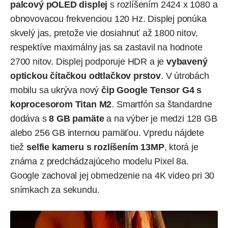
palcový pOLED displej
s rozlíšením 2424 x 1080 a
obnovovacou frekvenciou 120 Hz. Displej ponúka
skvelý jas, pretože vie dosiahnuť až 1800 nitov,
respektíve maximálny jas sa zastavil na hodnote
2700 nitov. Displej podporuje HDR a je
vybavený
optickou čítačkou odtlačkov prstov
. V útrobách
mobilu sa ukrýva nový
čip Google Tensor G4 s
koprocesorom Titan M2
. Smartfón sa štandardne
dodáva s
8 GB pamäte
a na výber je medzi 128 GB
alebo 256 GB internou pamäťou. Vpredu nájdete
tiež
selfie kameru s rozlíšením 13MP
, ktorá je
známa z predchádzajúceho modelu Pixel 8a.
Google zachoval jej obmedzenie na 4K video pri 30
snímkach za sekundu.