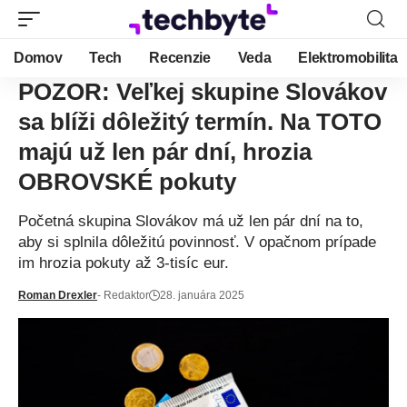
Domov
Tech
Recenzie
Veda
Elektromobilita
POZOR: Veľkej skupine Slovákov
sa blíži dôležitý termín. Na TOTO
majú už len pár dní, hrozia
OBROVSKÉ pokuty
Početná skupina Slovákov má už len pár dní na to,
aby si splnila dôležitú povinnosť. V opačnom prípade
im hrozia pokuty až 3-tisíc eur.
Roman Drexler
- Redaktor
28. januára 2025