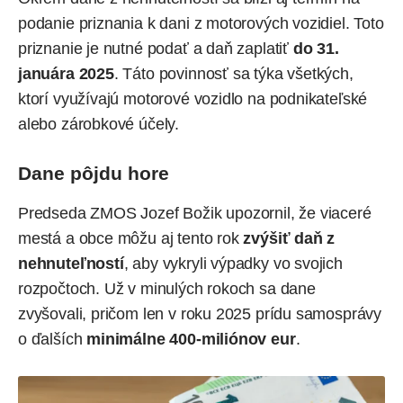
podanie priznania k dani z motorových vozidiel. Toto
priznanie je nutné podať a daň zaplatiť
do 31.
januára 2025
. Táto povinnosť sa týka všetkých,
ktorí využívajú motorové vozidlo na podnikateľské
alebo zárobkové účely.
Dane pôjdu hore
Predseda ZMOS Jozef Božik upozornil, že viaceré
mestá a obce môžu aj tento rok
zvýšiť daň z
nehnuteľností
, aby vykryli výpadky vo svojich
rozpočtoch. Už v minulých rokoch sa dane
zvyšovali, pričom len v roku 2025 prídu samosprávy
o ďalších
minimálne 400-miliónov eur
.