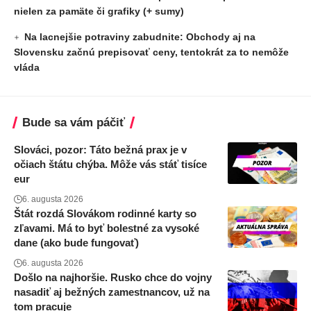
nielen za pamäte či grafiky (+ sumy)
Na lacnejšie potraviny zabudnite: Obchody aj na
Slovensku začnú prepisovať ceny, tentokrát za to nemôže
vláda
Bude sa vám páčiť
Slováci, pozor: Táto bežná prax je v
očiach štátu chýba. Môže vás stáť tisíce
eur
6. augusta 2026
Štát rozdá Slovákom rodinné karty so
zľavami. Má to byť bolestné za vysoké
dane (ako bude fungovať)
6. augusta 2026
Došlo na najhoršie. Rusko chce do vojny
nasadiť aj bežných zamestnancov, už na
tom pracuje