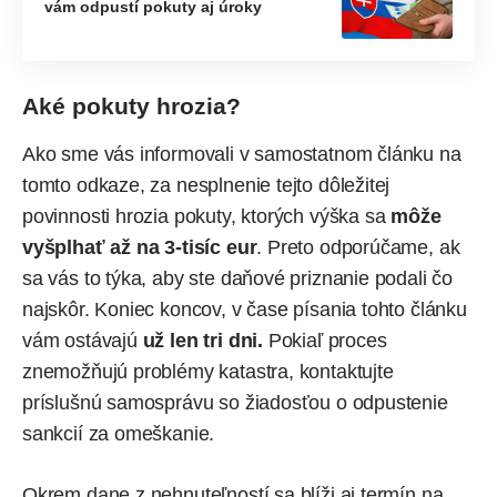
vám odpustí pokuty aj úroky
Aké pokuty hrozia?
Ako sme vás informovali v samostatnom článku na
tomto odkaze, za nesplnenie tejto dôležitej
povinnosti hrozia pokuty, ktorých výška sa
môže
vyšplhať až na 3-tisíc eur
. Preto odporúčame, ak
sa vás to týka, aby ste daňové priznanie podali čo
najskôr. Koniec koncov, v čase písania tohto článku
vám ostávajú
už len tri dni.
Pokiaľ proces
znemožňujú problémy katastra, kontaktujte
príslušnú samosprávu so žiadosťou o odpustenie
sankcií za omeškanie.
Okrem dane z nehnuteľností sa blíži aj termín na