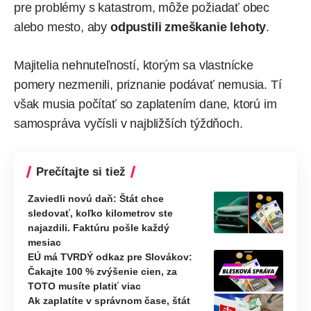
pre problémy s katastrom, môže požiadať obec
alebo mesto, aby
odpustili zmeškanie lehoty
.
Majitelia nehnuteľností, ktorým sa vlastnícke
pomery nezmenili, priznanie podávať nemusia. Tí
však musia počítať so zaplatením dane, ktorú im
samospráva vyčísli v najbližších týždňoch.
Prečítajte si tiež
Zaviedli novú daň: Štát chce
sledovať, koľko kilometrov ste
najazdili. Faktúru pošle každý
mesiac
EÚ má TVRDÝ odkaz pre Slovákov:
Čakajte 100 % zvýšenie cien, za
TOTO musíte platiť viac
Ak zaplatíte v správnom čase, štát