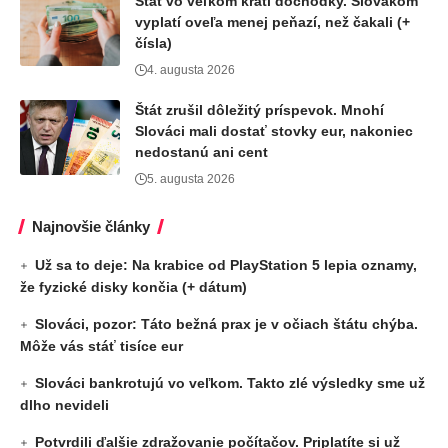
Štát vo veľkom kráti dôchodky. Slovákom
vyplatí oveľa menej peňazí, než čakali (+
čísla)
4. augusta 2026
Štát zrušil dôležitý príspevok. Mnohí
Slováci mali dostať stovky eur, nakoniec
nedostanú ani cent
5. augusta 2026
Najnovšie články
Už sa to deje: Na krabice od PlayStation 5 lepia oznamy,
že fyzické disky končia (+ dátum)
Slováci, pozor: Táto bežná prax je v očiach štátu chýba.
Môže vás stáť tisíce eur
Slováci bankrotujú vo veľkom. Takto zlé výsledky sme už
dlho nevideli
Potvrdili ďalšie zdražovanie počítačov. Priplatíte si už