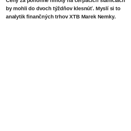
Ceny za pohonné hmoty na čerpacích staniciach
by mohli do dvoch týždňov klesnúť. Myslí si to
analytik finančných trhov XTB Marek Nemky.