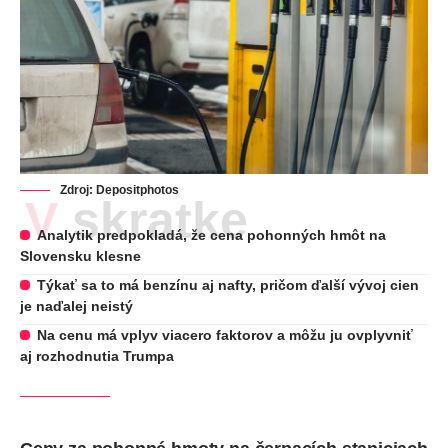
Zdroj:
Depositphotos
V skratke
Analytik predpokladá, že cena pohonných hmôt na
Slovensku klesne
Týkať sa to má benzínu aj nafty, pričom ďalší vývoj cien
je naďalej neistý
Na cenu má vplyv viacero faktorov a môžu ju ovplyvniť
aj rozhodnutia Trumpa