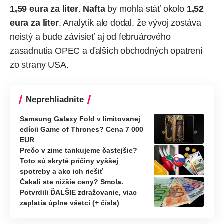
1,59 eura za liter
.
Nafta
by mohla stáť okolo
1,52
eura za liter
. Analytik ale dodal, že vývoj zostáva
neistý a bude závisieť aj od februárového
zasadnutia OPEC a ďalších obchodných opatrení
zo strany USA.
Neprehliadnite
Samsung Galaxy Fold v limitovanej
edícii Game of Thrones? Cena 7 000
EUR
Prečo v zime tankujeme častejšie?
Toto sú skryté príčiny vyššej
spotreby a ako ich riešiť
Čakali ste nižšie ceny? Smola.
Potvrdili ĎALŠIE zdražovanie, viac
zaplatia úplne všetci (+ čísla)