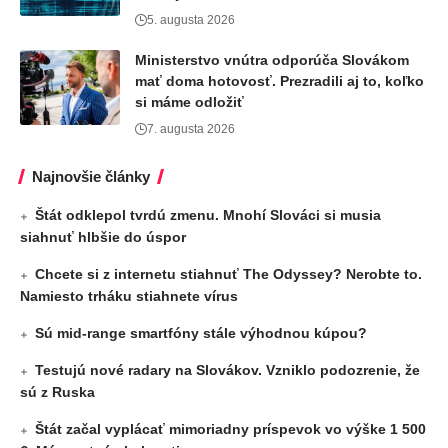
5. augusta 2026
Ministerstvo vnútra odporúča Slovákom
mať doma hotovosť. Prezradili aj to, koľko
si máme odložiť
7. augusta 2026
Najnovšie články
Štát odklepol tvrdú zmenu. Mnohí Slováci si musia
siahnuť hlbšie do úspor
Chcete si z internetu stiahnuť The Odyssey? Nerobte to.
Namiesto trháku stiahnete vírus
Sú mid-range smartfóny stále výhodnou kúpou?
Testujú nové radary na Slovákov. Vzniklo podozrenie, že
sú z Ruska
Štát začal vyplácať mimoriadny príspevok vo výške 1 500