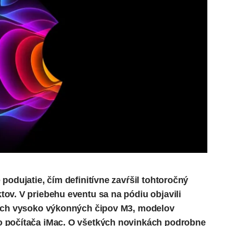
podujatie, čím definitívne zavŕšil tohtoročný
ov. V priebehu eventu sa na pódiu objavili
vých vysoko výkonných čipov M3, modelov
 počítača iMac. O všetkých novinkách podrobne