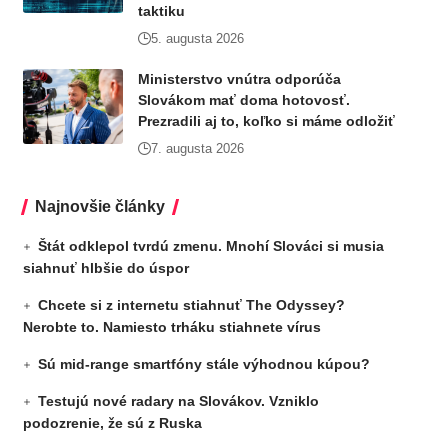
taktiku
5. augusta 2026
Ministerstvo vnútra odporúča
Slovákom mať doma hotovosť.
Prezradili aj to, koľko si máme odložiť
7. augusta 2026
Najnovšie články
Štát odklepol tvrdú zmenu. Mnohí Slováci si musia
siahnuť hlbšie do úspor
Chcete si z internetu stiahnuť The Odyssey?
Nerobte to. Namiesto trháku stiahnete vírus
Sú mid-range smartfóny stále výhodnou kúpou?
Testujú nové radary na Slovákov. Vzniklo
podozrenie, že sú z Ruska