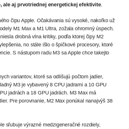
ale aj prvotriednej energetickej efektivite
.
tného čipu Apple. Očakávania sú vysoké, nakoľko už
 modely M1 Max a M1 Ultra, zožala ohromný úspech.
iesla drobná vlna kritiky, podľa ktorej čipy M2
epšenia, no stále išlo o špičkové procesory, ktoré
rencie. S nástupom radu M3 sa Apple chce takejto
ch variantov, ktoré sa odlišujú počtom jadier,
ákladný M3 je vybavený 8 CPU jadrami a 10 GPU
 CPU jadrách a 18 GPU jadrách. M3 Max má
dier. Pre porovnanie, M2 Max ponúkal nanajvýš 38
le sľubuje výrazné medzigeneračné rozdiely,