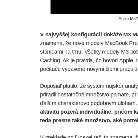
Apple M3/M
V najvyššej konfigurácii dokáže M3 
znamená, že nové modely MacBook Pro 
stanicami na trhu. Všetky modely M3 p
Caching. Ak je pravda, čo hovorí Apple,
počítače vybavené novými čipmi pracujú 
Doposiaľ platilo, že systém najskôr analy
priradil dostatočné množstvo pamäte, pr
ďalším charakterovo podobným úlohám
aktivitu pozerá individuálne, pričom 
teda presne také množstvo, aké potre
V preklade do ľudskej reči to znamená,