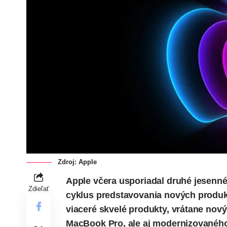
Zdroj: Apple
Apple včera usporiadal druhé jesenné 
Zdieľať
cyklus predstavovania nových produkt
viaceré skvelé produkty, vrátane no
MacBook Pro, ale aj modernizovaného