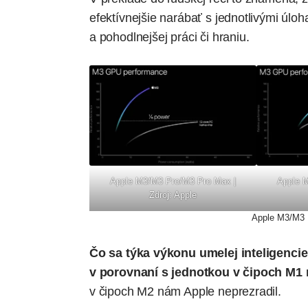
efektívnejšie narábať s jednotlivými úloh
a pohodlnejšej práci či hraniu.
Apple M3/M3 Pro/M3 Pro Max |
Apple 
Zdroj: Apple
Apple M3/M3 P
Čo sa týka výkonu umelej inteligenci
v porovnaní s jednotkou v čipoch M1 r
v čipoch M2 nám Apple neprezradil.