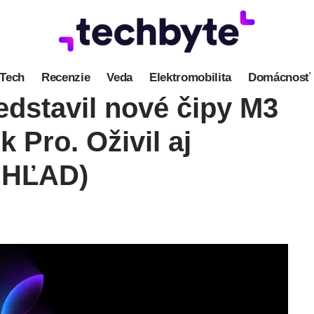
Tech
Recenzie
Veda
Elektromobilita
Domácnosť
dstavil nové čipy M3
Pro. Oživil aj
EHĽAD)