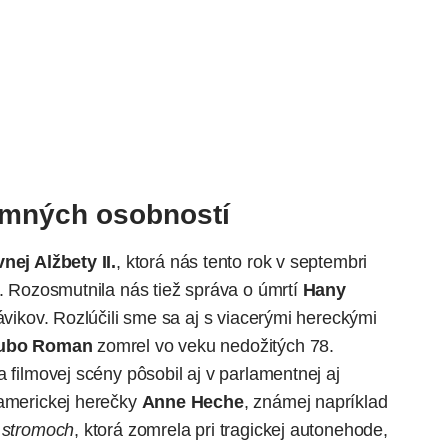
mných osobností
nej Alžbety II.
, ktorá nás tento rok v septembri
a. Rozosmutnila nás tiež správa o úmrtí
Hany
slávikov. Rozlúčili sme sa aj s viacerými hereckými
ubo Roman
zomrel vo veku nedožitých 78.
 filmovej scény pôsobil aj v parlamentnej aj
 americkej herečky
Anne Heche
, známej napríklad
 stromoch
, ktorá zomrela pri tragickej autonehode,