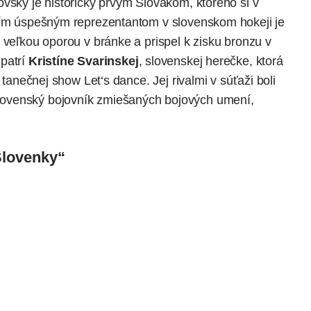
vský je historicky prvým Slovákom, ktorého si v
lším úspešným reprezentantom v slovenskom hokeji je
ol veľkou oporou v bránke a prispel k zisku bronzu v
 patrí
Kristíne Svarinskej
, slovenskej herečke, ktorá
 tanečnej show Let‘s dance. Jej rivalmi v súťaži boli
slovenský bojovník zmiešaných bojových umení,
Slovenky“