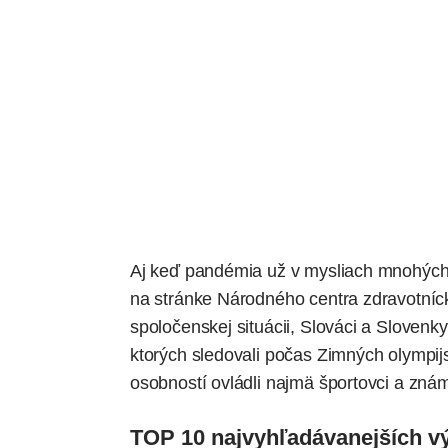
Aj keď pandémia už v mysliach mnohých ľ
na stránke Národného centra zdravotníck
spoločenskej situácii, Slováci a Slovenk
ktorých sledovali počas Zimných olympij
osobností ovládli najmä športovci a zná
TOP 10 najvyhľadávanejších v