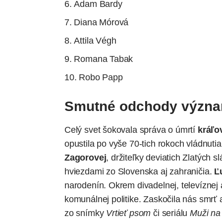
Adam Bardy
Diana Mórová
Attila Végh
Romana Tabak
Robo Papp
Smutné odchody význa
Celý svet šokovala správa o úmrtí
kráľov
opustila po vyše 70-tich rokoch vládnuti
Zagorovej
, držiteľky deviatich Zlatých 
hviezdami zo Slovenska aj zahraničia.
Ľ
narodenín. Okrem divadelnej, televíznej a
komunálnej politike. Zaskočila nás smrť
zo snímky
Vrtieť psom
či seriálu
Muži na