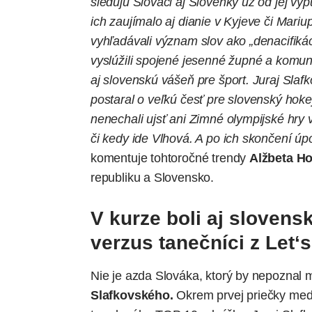
sledujú Slováci aj Slovenky už od jej vyp
ich zaujímalo aj dianie v Kyjeve či Mariup
vyhľadávali význam slov ako „denacifikáci
vyslúžili spojené jesenné župné a komun
aj slovenskú vášeň pre šport. Juraj Slaf
postaral o veľkú česť pre slovenský hokej
nenechali ujsť ani Zimné olympijské hry 
či kedy ide Vlhová. A po ich skončení úp
komentuje tohtoročné trendy
Alžbeta H
republiku a Slovensko.
V kurze boli aj slovens
verzus tanečníci z Let‘
Nie je azda Slováka, ktorý by nepoznal
Slafkovského.
Okrem prvej priečky med