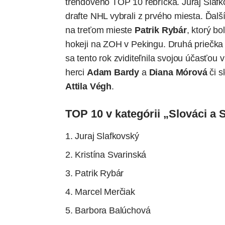
trendového TOP 10 rebríčka. Juraj Slafko
drafte NHL vybrali z prvého miesta. Ďa
na treťom mieste
Patrik Rybár
, ktorý b
hokeji na ZOH v Pekingu. Druhá priečka
sa tento rok zviditeľnila svojou účasťou v
herci
Adam Bardy
a
Diana Mórová
či 
Attila Végh
.
TOP 10 v kategórii „Slováci a 
Juraj Slafkovský
Kristína Svarinská
Patrik Rybár
Marcel Merčiak
Barbora Balúchová