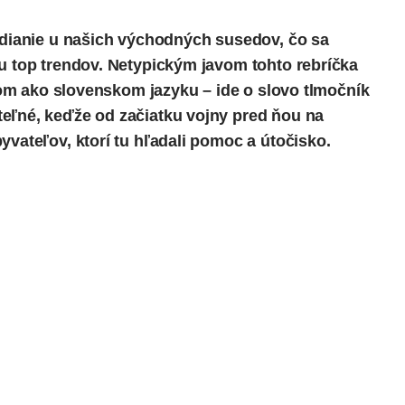
o dianie u našich východných susedov, čo sa
ku top trendov. Netypickým javom tohto rebríčka
inom ako slovenskom jazyku – ide o slovo tlmočník
eľné, keďže od začiatku vojny pred ňou na
yvateľov, ktorí tu hľadali pomoc a útočisko.