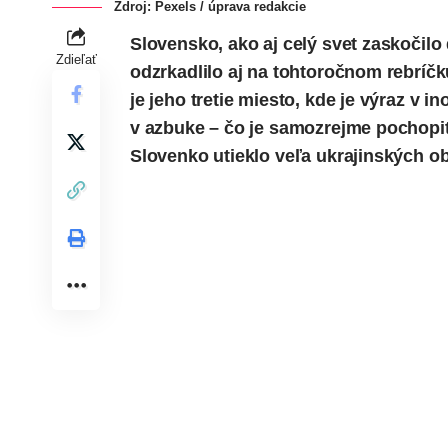
Zdroj: Pexels / úprava redakcie
Slovensko, ako aj celý svet zaskočil
Zdieľať
odzrkadlilo aj na tohtoročnom rebríč
je jeho tretie miesto, kde je výraz v 
v azbuke – čo je samozrejme pochopit
Slovenko utieklo veľa ukrajinských ob