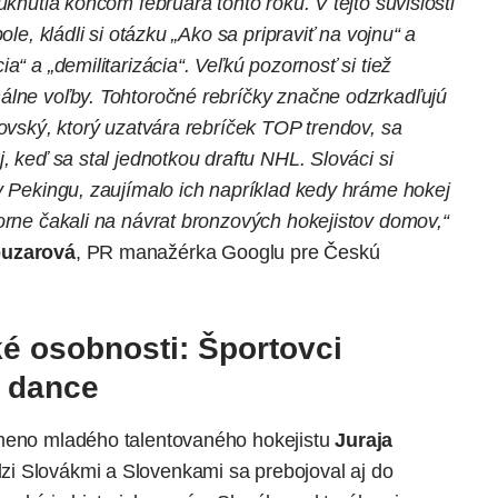
uknutia koncom februára tohto roku. V tejto súvislosti
ole, kládli si otázku „Ako sa pripraviť na vojnu“ a
a“ a „demilitarizácia“. Veľkú pozornosť si tiež
álne voľby. Tohtoročné rebríčky značne odzrkadľujú
kovský, ktorý uzatvára rebríček TOP trendov, sa
, keď sa stal jednotkou draftu NHL. Slováci si
v Pekingu, zaujímalo ich napríklad kedy hráme hokej
orne čakali na návrat bronzových hokejistov domov,“
ouzarová
, PR manažérka Googlu pre Českú
ké osobnosti: Športovci
s dance
 meno mladého talentovaného hokejistu
Juraja
zi Slovákmi a Slovenkami sa prebojoval aj do