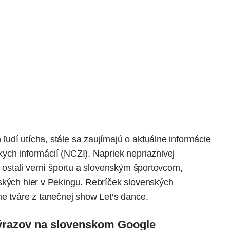
udí utícha, stále sa zaujímajú o aktuálne informácie
ych informácií (NCZI). Napriek nepriaznivej
y ostali verní športu a slovenským športovcom,
ských hier v Pekingu. Rebríček slovenských
me tváre z tanečnej show Let‘s dance.
ýrazov na slovenskom Google