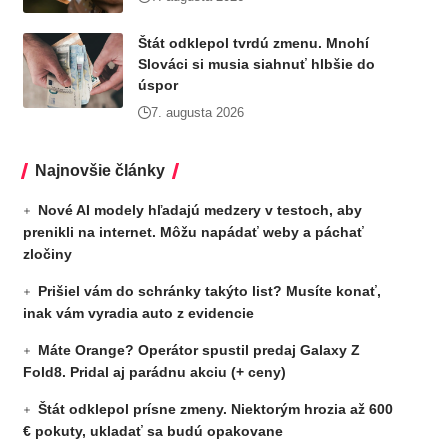
Štát odklepol tvrdú zmenu. Mnohí
Slováci si musia siahnuť hlbšie do
úspor
7. augusta 2026
Najnovšie články
Nové AI modely hľadajú medzery v testoch, aby
prenikli na internet. Môžu napádať weby a páchať
zločiny
Prišiel vám do schránky takýto list? Musíte konať,
inak vám vyradia auto z evidencie
Máte Orange? Operátor spustil predaj Galaxy Z
Fold8. Pridal aj parádnu akciu (+ ceny)
Štát odklepol prísne zmeny. Niektorým hrozia až 600
€ pokuty, ukladať sa budú opakovane