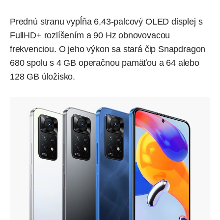
Prednú stranu vypĺňa 6,43-palcový OLED displej s
FullHD+ rozlíšením a 90 Hz obnovovacou
frekvenciou. O jeho výkon sa stará čip Snapdragon
680 spolu s 4 GB operačnou pamäťou a 64 alebo
128 GB úložisko.