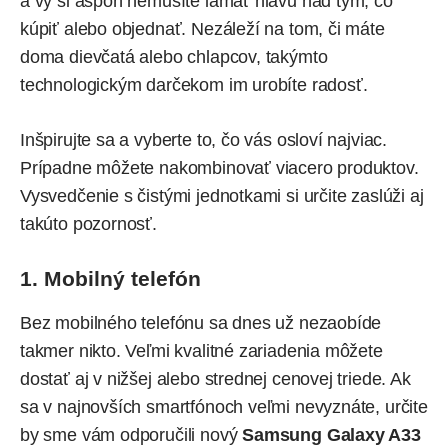
a vy si aspoň nemusíte lámať hlavu nad tým, čo
kúpiť alebo objednať. Nezáleží na tom, či máte
doma dievčatá alebo chlapcov, takýmto
technologickým darčekom im urobíte radosť.
Inšpirujte sa a vyberte to, čo vás osloví najviac.
Prípadne môžete nakombinovať viacero produktov.
Vysvedčenie s čistými jednotkami si určite zaslúži aj
takúto pozornosť.
1. Mobilný telefón
Bez mobilného telefónu sa dnes už nezaobíde
takmer nikto. Veľmi kvalitné zariadenia môžete
dostať aj v nižšej alebo strednej cenovej triede. Ak
sa v najnovších smartfónoch veľmi nevyznáte, určite
by sme vám odporučili nový
Samsung Galaxy A33