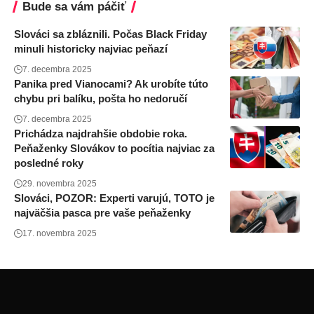
Bude sa vám páčiť
Slováci sa zbláznili. Počas Black Friday
minuli historicky najviac peňazí
7. decembra 2025
Panika pred Vianocami? Ak urobíte túto
chybu pri balíku, pošta ho nedoručí
7. decembra 2025
Prichádza najdrahšie obdobie roka.
Peňaženky Slovákov to pocítia najviac za
posledné roky
29. novembra 2025
Slováci, POZOR: Experti varujú, TOTO je
najväčšia pasca pre vaše peňaženky
17. novembra 2025