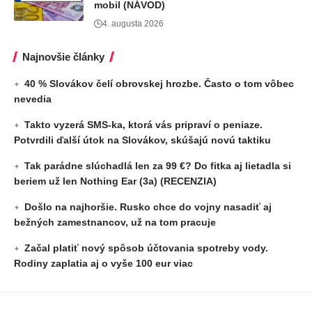
mobil (NÁVOD)
4. augusta 2026
Najnovšie články
40 % Slovákov čelí obrovskej hrozbe. Často o tom vôbec
nevedia
Takto vyzerá SMS-ka, ktorá vás pripraví o peniaze.
Potvrdili ďalší útok na Slovákov, skúšajú novú taktiku
Tak parádne slúchadlá len za 99 €? Do fitka aj lietadla si
beriem už len Nothing Ear (3a) (RECENZIA)
Došlo na najhoršie. Rusko chce do vojny nasadiť aj
bežných zamestnancov, už na tom pracuje
Začal platiť nový spôsob účtovania spotreby vody.
Rodiny zaplatia aj o vyše 100 eur viac