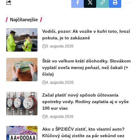
Najčítanejšie
Vodiči, pozor: Ak vozíte v kufri toto, hrozí
pokuta, je to zakázané
3. augusta 2026
Štát vo veľkom kráti dôchodky. Slovákom
vyplatí oveľa menej peňazí, než čakali (+
čísla)
4. augusta 2026
Začal platiť nový spôsob účtovania
spotreby vody. Rodiny zaplatia aj o vyše
100 eur viac
5. augusta 2026
Ako z ŠPZ/EČV zistiť, kto vlastní auto?
Kľúčový údaj zistíte za pár sekúnd cez