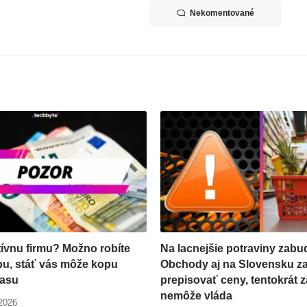
Nekomentované
ívnu firmu? Možno robíte
Na lacnejšie potraviny zabud
bu, stáť vás môže kopu
Obchody aj na Slovensku z
času
prepisovať ceny, tentokrát z
nemôže vláda
 2026