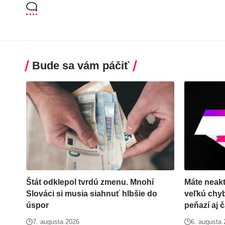
Bude sa vám páčiť
Štát odklepol tvrdú zmenu. Mnohí
Máte neakt
Slováci si musia siahnuť hlbšie do
veľkú chy
úspor
peňazí aj 
7. augusta 2026
6. augusta