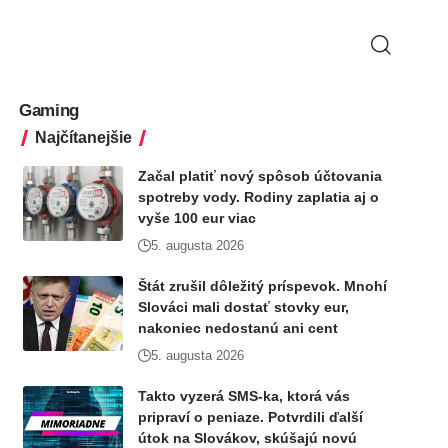
Gaming
Najčítanejšie
Začal platiť nový spôsob účtovania
spotreby vody. Rodiny zaplatia aj o
vyše 100 eur viac
5. augusta 2026
Štát zrušil dôležitý príspevok. Mnohí
Slováci mali dostať stovky eur,
nakoniec nedostanú ani cent
5. augusta 2026
Takto vyzerá SMS-ka, ktorá vás
pripraví o peniaze. Potvrdili ďalší
útok na Slovákov, skúšajú novú