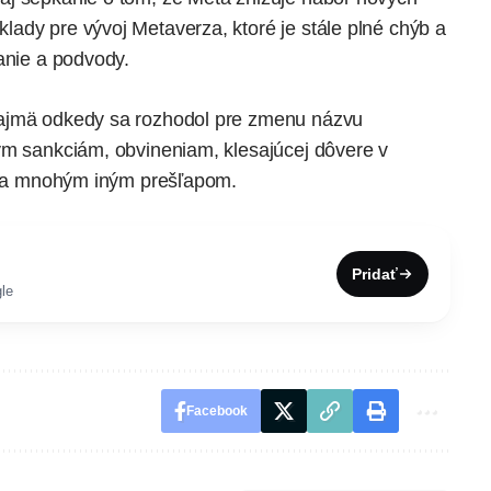
ady pre vývoj Metaverza, ktoré je stále plné chýb a
anie a podvody.
najmä odkedy sa rozhodol pre zmenu názvu
ym sankciám, obvineniam, klesajúcej dôvere v
mi a mnohým iným prešľapom.
Pridať
le
Facebook