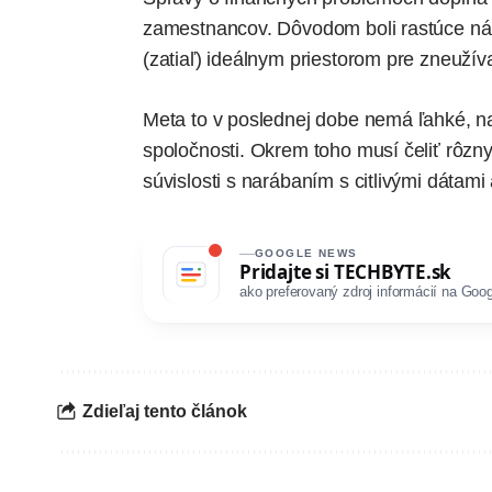
zamestnancov. Dôvodom boli rastúce nákl
(zatiaľ) ideálnym priestorom pre zneužív
Meta to v poslednej dobe nemá ľahké, 
spoločnosti. Okrem toho musí čeliť rôzn
súvislosti s narábaním s citlivými dáta
GOOGLE NEWS
Pridajte si
TECHBYTE.sk
ako preferovaný zdroj informácií na Goog
Zdieľaj tento článok