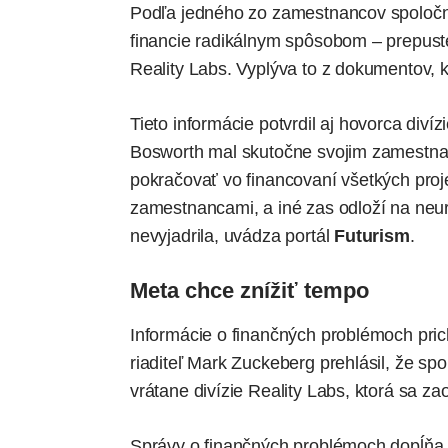
Podľa jedného zo zamestnancov spoločn
financie radikálnym spôsobom – prepuste
Reality Labs. Vyplýva to z dokumentov, 
Tieto informácie potvrdil aj hovorca diví
Bosworth mal skutočne svojim zamestn
pokračovať vo financovaní všetkých projek
zamestnancami, a iné zas odloží na neur
nevyjadrila, uvádza portál
Futurism
.
Meta chce znížiť tempo
Informácie o finančných problémoch pric
riaditeľ Mark Zuckeberg prehlásil, že spol
vrátane divízie Reality Labs, ktorá sa 
Správy o finančných problémoch dopĺňa 