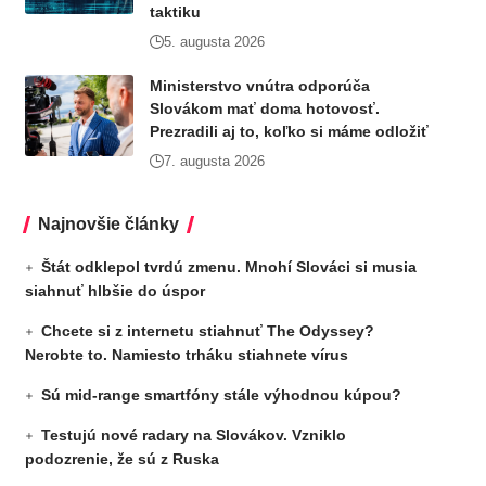
taktiku
5. augusta 2026
Ministerstvo vnútra odporúča
Slovákom mať doma hotovosť.
Prezradili aj to, koľko si máme odložiť
7. augusta 2026
Najnovšie články
Štát odklepol tvrdú zmenu. Mnohí Slováci si musia
siahnuť hlbšie do úspor
Chcete si z internetu stiahnuť The Odyssey?
Nerobte to. Namiesto trháku stiahnete vírus
Sú mid-range smartfóny stále výhodnou kúpou?
Testujú nové radary na Slovákov. Vzniklo
podozrenie, že sú z Ruska