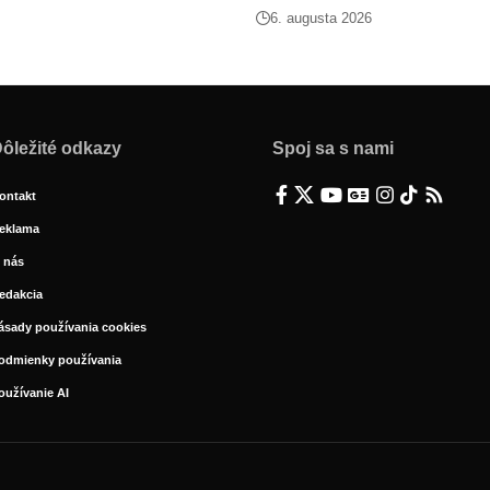
6. augusta 2026
ôležité odkazy
Spoj sa s nami
ontakt
eklama
 nás
edakcia
ásady používania cookies
odmienky používania
oužívanie AI