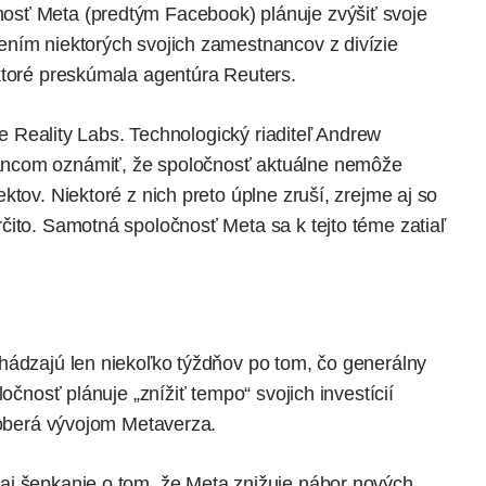
osť Meta (predtým Facebook) plánuje zvýšiť svoje
ním niektorých svojich zamestnancov z divízie
ktoré preskúmala agentúra Reuters.
zie Reality Labs. Technologický riaditeľ Andrew
ancom oznámiť, že spoločnosť aktuálne nemôže
tov. Niektoré z nich preto úplne zruší, zrejme aj so
čito. Samotná spoločnosť Meta sa k tejto téme zatiaľ
hádzajú len niekoľko týždňov po tom, čo generálny
očnosť plánuje „znížiť tempo“ svojich investícií
zaoberá vývojom Metaverza.
aj šepkanie o tom, že Meta znižuje nábor nových