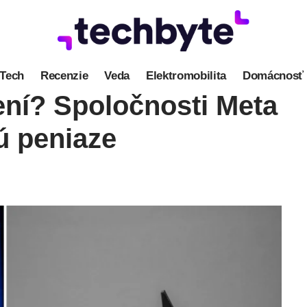
Tech
Recenzie
Veda
Elektromobilita
Domácnosť
ní? Spoločnosti Meta
ú peniaze