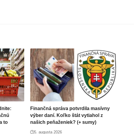
nite:
Finančná správa potvrdila masívny
ačnú
výber daní. Koľko štát vytiahol z
a to
našich peňaženiek? (+ sumy)
5. augusta 2026