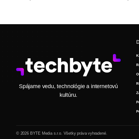
D
K
R
O
R
Spájame vedu, technológie a internetovú
Z
kultúru.
P
P
© 2026 BYTE Media s.r.o. Všetky práva vyhradené.