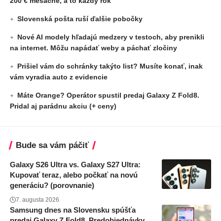
200 € mesačne, a to každý rok
Slovenská pošta ruší ďalšie pobočky
Nové AI modely hľadajú medzery v testoch, aby prenikli
na internet. Môžu napádať weby a páchať zločiny
Prišiel vám do schránky takýto list? Musíte konať, inak
vám vyradia auto z evidencie
Máte Orange? Operátor spustil predaj Galaxy Z Fold8.
Pridal aj parádnu akciu (+ ceny)
Bude sa vám páčiť
Galaxy S26 Ultra vs. Galaxy S27 Ultra:
Kupovať teraz, alebo počkať na novú
generáciu? (porovnanie)
7. augusta 2026
Samsung dnes na Slovensku spúšťa
predaj Galaxy Z Fold8. Predobjednávky