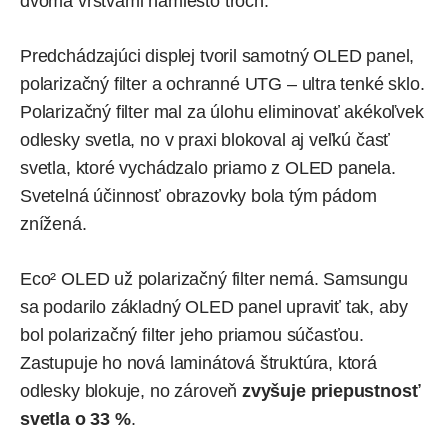
dvoma vrstvami namiesto troch.
Predchádzajúci displej tvoril samotný OLED panel,
polarizačný filter a ochranné UTG – ultra tenké sklo.
Polarizačný filter mal za úlohu eliminovať akékoľvek
odlesky svetla, no v praxi blokoval aj veľkú časť
svetla, ktoré vychádzalo priamo z OLED panela.
Svetelná účinnosť obrazovky bola tým pádom
znížená.
Eco² OLED už polarizačný filter nemá. Samsungu
sa podarilo základný OLED panel upraviť tak, aby
bol polarizačný filter jeho priamou súčasťou.
Zastupuje ho nová laminátová štruktúra, ktorá
odlesky blokuje, no zároveň
zvyšuje priepustnosť
svetla o 33 %
.