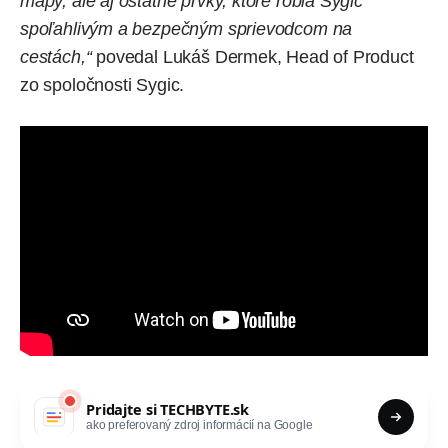
mapy, ale aj ostatné prvky, ktoré robia Sygic
spoľahlivým a bezpečným sprievodcom na
cestách,“
povedal
Lukáš Dermek, Head of Product
zo spoločnosti Sygic.
Pridajte si
TECHBYTE.sk
ako preferovaný zdroj informácií na Google