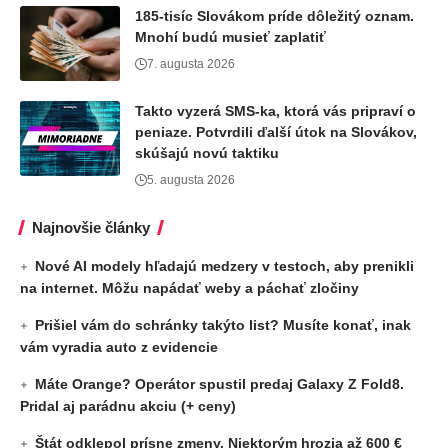
185-tisíc Slovákom príde dôležitý oznam.
Mnohí budú musieť zaplatiť
7. augusta 2026
Takto vyzerá SMS-ka, ktorá vás pripraví o
peniaze. Potvrdili ďalší útok na Slovákov,
skúšajú novú taktiku
5. augusta 2026
Najnovšie články
Nové AI modely hľadajú medzery v testoch, aby prenikli
na internet. Môžu napádať weby a páchať zločiny
Prišiel vám do schránky takýto list? Musíte konať, inak
vám vyradia auto z evidencie
Máte Orange? Operátor spustil predaj Galaxy Z Fold8.
Pridal aj parádnu akciu (+ ceny)
Štát odklepol prísne zmeny. Niektorým hrozia až 600 €