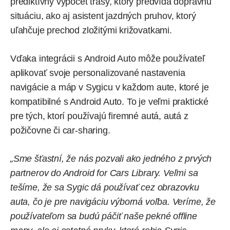
prediktívny výpočet trasy
, ktorý predvída dopravnú
situáciu, ako aj
asistent jazdných pruhov
, ktorý
uľahčuje prechod zložitými križovatkami.
Vďaka integrácii s Android Auto môže používateľ
aplikovať svoje personalizované nastavenia
navigácie a máp v Sygicu v každom aute, ktoré je
kompatibilné s Android Auto. To je veľmi praktické
pre tých, ktorí používajú firemné autá, autá z
požičovne či car-sharing.
„Sme šťastní, že nás pozvali ako jedného z prvých
partnerov do Android for Cars Library. Veľmi sa
tešíme, že sa Sygic dá používať cez obrazovku
auta, čo je pre navigáciu výborná voľba. Veríme, že
používateľom sa budú páčiť naše pekné offline