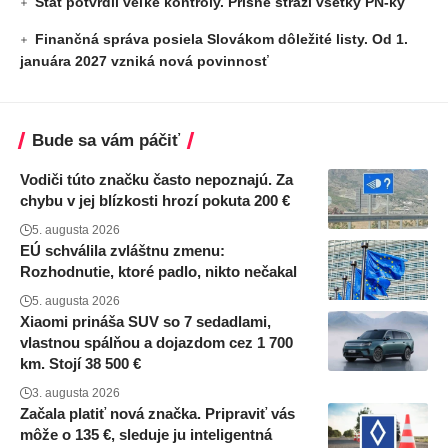
Štát potvrdil veľké kontroly. Prísne stráži všetky PN-ky
Finančná správa posiela Slovákom dôležité listy. Od 1.
januára 2027 vzniká nová povinnosť
Bude sa vám páčiť
Vodiči túto značku často nepoznajú. Za
chybu v jej blízkosti hrozí pokuta 200 €
5. augusta 2026
EÚ schválila zvláštnu zmenu:
Rozhodnutie, ktoré padlo, nikto nečakal
5. augusta 2026
Xiaomi prináša SUV so 7 sedadlami,
vlastnou spálňou a dojazdom cez 1 700
km. Stojí 38 500 €
3. augusta 2026
Začala platiť nová značka. Pripraviť vás
môže o 135 €, sleduje ju inteligentná