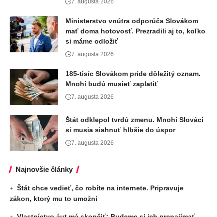
7. augusta 2026
Ministerstvo vnútra odporúča Slovákom
mať doma hotovosť. Prezradili aj to, koľko
si máme odložiť
7. augusta 2026
185-tisíc Slovákom príde dôležitý oznam.
Mnohí budú musieť zaplatiť
7. augusta 2026
Štát odklepol tvrdú zmenu. Mnohí Slováci
si musia siahnuť hlbšie do úspor
7. augusta 2026
Najnovšie články
Štát chce vedieť, čo robíte na internete. Pripravuje
zákon, ktorý mu to umožní
Vlastníctvo áut má skončiť: Budeme si ich prenajímať,