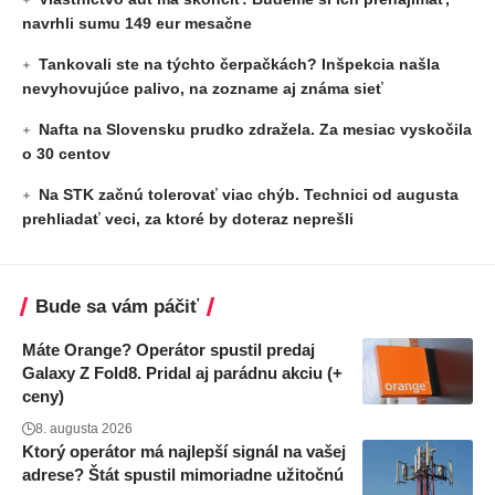
navrhli sumu 149 eur mesačne
Tankovali ste na týchto čerpačkách? Inšpekcia našla
nevyhovujúce palivo, na zozname aj známa sieť
Nafta na Slovensku prudko zdražela. Za mesiac vyskočila
o 30 centov
Na STK začnú tolerovať viac chýb. Technici od augusta
prehliadať veci, za ktoré by doteraz neprešli
Bude sa vám páčiť
Máte Orange? Operátor spustil predaj
Galaxy Z Fold8. Pridal aj parádnu akciu (+
ceny)
8. augusta 2026
Ktorý operátor má najlepší signál na vašej
adrese? Štát spustil mimoriadne užitočnú