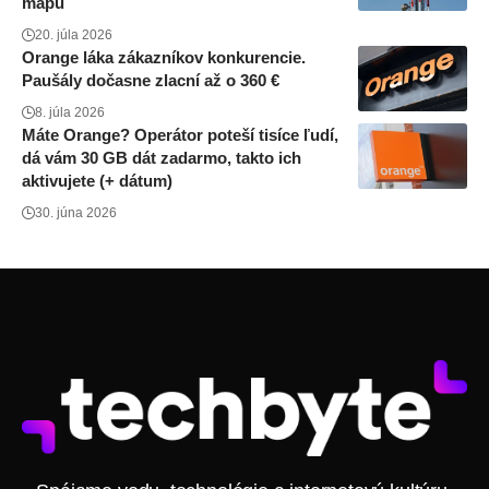
mapu
20. júla 2026
Orange láka zákazníkov konkurencie.
Paušály dočasne zlacní až o 360 €
8. júla 2026
Máte Orange? Operátor poteší tisíce ľudí,
dá vám 30 GB dát zadarmo, takto ich
aktivujete (+ dátum)
30. júna 2026