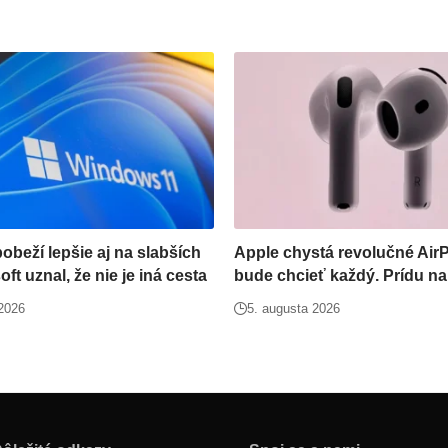
beží lepšie aj na slabších
Apple chystá revolučné AirP
ft uznal, že nie je iná cesta
bude chcieť každý. Prídu na
 2026
5. augusta 2026