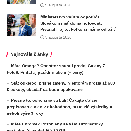
7. augusta 2026
Ministerstvo vnútra odporúča
Slovákom mať doma hotovosť.
Prezradili aj to, koľko si máme odložiť
7. augusta 2026
Najnovšie články
Máte Orange? Operátor spustil predaj Galaxy Z
Fold8. Pridal aj parádnu akciu (+ ceny)
Štát odklepol prísne zmeny. Niektorým hrozia až 600
€ pokuty, ukladať sa budú opakovane
Presne to, čoho sme sa báli: Čakajte ďalšie
prepisovanie cien v obchodoch, takto zlé výsledky tu
neboli vyše 3 roky
Máte Chrome? Pozor, aby sa vám automaticky
nestiahol AI model. Má 20 GB