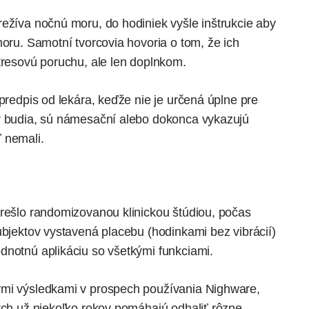
režíva nočnú moru, do hodiniek vyšle inštrukcie aby
moru. Samotní tvorcovia hovoria o tom, že ich
tresovú poruchu, ale len doplnkom.
 predpis od lekára, keďže nie je určená úplne pre
ôr budia, sú námesační alebo dokonca vykazujú
 nemali.
prešlo randomizovanou klinickou štúdiou, počas
ubjektov vystavená placebu (hodinkami bez vibrácií)
dnotnú aplikáciu so všetkými funkciami.
ými výsledkami v prospech používania Nighware,
atch už niekoľko rokov pomáhajú odhaliť rôzne