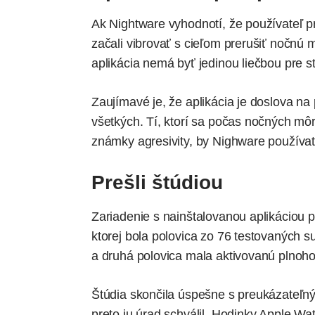
Ak Nightware vyhodnotí, že používateľ p
začali vibrovať s cieľom prerušiť nočnú 
aplikácia nemá byť jedinou liečbou pre s
Zaujímavé je, že aplikácia je doslova na
všetkých. Tí, ktorí sa počas nočných m
známky agresivity, by Nighware používať
Prešli štúdiou
Zariadenie s nainštalovanou aplikáciou 
ktorej bola polovica zo 76 testovaných s
a druhá polovica mala aktivovanú plnoho
Štúdia skončila úspešne s preukázateľn
preto ju úrad schválil. Hodinky Apple W