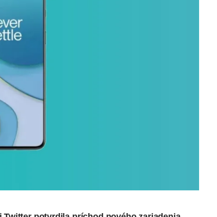
i Twitter
potvrdila
príchod nového zariadenia,