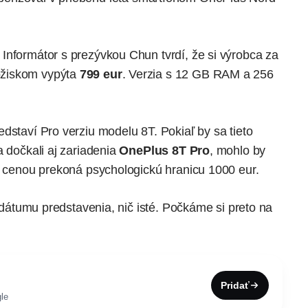
. Informátor s prezývkou Chun
tvrdí
, že si výrobca za
ožiskom vypýta
799 eur
. Verzia s 12 GB RAM a 256
edstaví Pro verziu modelu 8T. Pokiaľ by sa tieto
a dočkali aj zariadenia
OnePlus 8T Pro
, mohlo by
ou cenou prekoná psychologickú hranicu 1000 eur.
m dátumu predstavenia, nič isté. Počkáme si preto na
Pridať
le