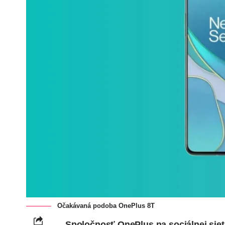
Očakávaná podoba OnePlus 8T
Spoločnosť OnePlus na sociálnej siet