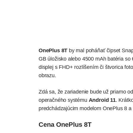
OnePlus 8T
by mal poháňať
čipset Sna
GB úložisko alebo 4500 mAh batéria so
displej s FHD+ rozlíšením či štvorica f
obrazu.
Zdá sa, že zariadenie bude už priamo od
operačného systému
Android 11
. Krátk
predchádzajúcim modelom OnePlus 8 a 
Cena OnePlus 8T