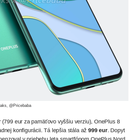
eaks, @Pricebaba
r
(799 eur za pamäťovo vyššiu verziu), OnePlus 8
dnej konfigurácii. Tá lepšia stála až
999 eur
. Dopyt
penzoval
v priebehu leta smartfónom OnePlus Nord