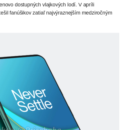
novo dostupných vlajkových lodí. V apríli
ešil fanúšikov zatiaľ najvýraznejším medziročným