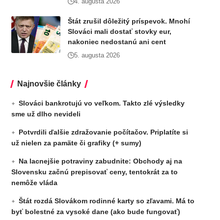
4. augusta 2026
Štát zrušil dôležitý príspevok. Mnohí
Slováci mali dostať stovky eur,
nakoniec nedostanú ani cent
5. augusta 2026
Najnovšie články
Slováci bankrotujú vo veľkom. Takto zlé výsledky
sme už dlho nevideli
Potvrdili ďalšie zdražovanie počítačov. Priplatíte si
už nielen za pamäte či grafiky (+ sumy)
Na lacnejšie potraviny zabudnite: Obchody aj na
Slovensku začnú prepisovať ceny, tentokrát za to
nemôže vláda
Štát rozdá Slovákom rodinné karty so zľavami. Má to
byť bolestné za vysoké dane (ako bude fungovať)