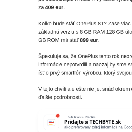
za
409 eur
.
Koľko bude stáť OnePlus 8T? Zase viac
základnú verziu s 8 GB RAM 128 GB úl
GB ROM má stáť
899 eur
.
Špekuluje sa
, že OnePlus tento rok nepr
informácie nepotvrdili a naozaj by sme s
ísť o prvý smartfón výrobcu, ktorý svoj
V tejto chvíli ale ešte nie je, snáď okre
ďalšie podrobnosti.
GOOGLE NEWS
Pridajte si
TECHBYTE.sk
ako preferovaný zdroj informácií na Goog