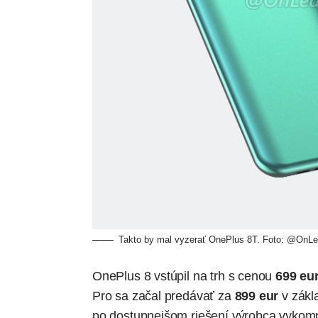
Takto by mal vyzerať OnePlus 8T. Foto: @OnL
OnePlus 8 vstúpil na trh s cenou
699 eu
Pro sa začal predávať za
899 eur
v zákla
po dostupnejšom riešení výrobca
vykom