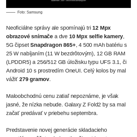
Foto: Samsung
Neoficiálne správy
ale spomínajú
tri
12 Mpx
obrazové snímače
a dve
10 Mpx selfie kamery
,
5G čipset
Snapdragon 865+
, 4 500 mAh batériu s
25 W nabíjaním (11 W bezdrôtovým), 12 GB RAM
(LPDDR5) a 256/512 GB úložisku typu UFS 3.1, či
Android 10 s prostredím OneUI. Celý kolos by mal
vážiť
279 gramov
.
Maloobchodnú cenu zatiaľ nepoznáme, je však
jasné, že nízka nebude. Galaxy Z Fold2 by sa mal
začať predávať v priebehu septembra.
Predstavenie novej generácie skladacieho