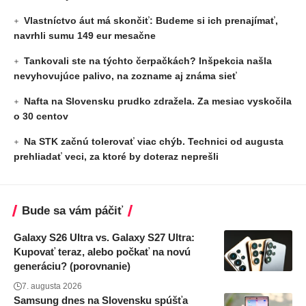
Vlastníctvo áut má skončiť: Budeme si ich prenajímať,
navrhli sumu 149 eur mesačne
Tankovali ste na týchto čerpačkách? Inšpekcia našla
nevyhovujúce palivo, na zozname aj známa sieť
Nafta na Slovensku prudko zdražela. Za mesiac vyskočila
o 30 centov
Na STK začnú tolerovať viac chýb. Technici od augusta
prehliadať veci, za ktoré by doteraz neprešli
Bude sa vám páčiť
Galaxy S26 Ultra vs. Galaxy S27 Ultra:
Kupovať teraz, alebo počkať na novú
generáciu? (porovnanie)
7. augusta 2026
Samsung dnes na Slovensku spúšťa