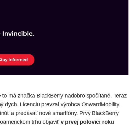
 že to má značka BlackBerry nadobro spočítané. Teraz
uhý dych.
Licenciu prevzal výrobca OnwardMobility
,
inúť a predávať nové smartfóny. Prvý BlackBerry
roamerickom trhu objaviť
v prvej polovici roku