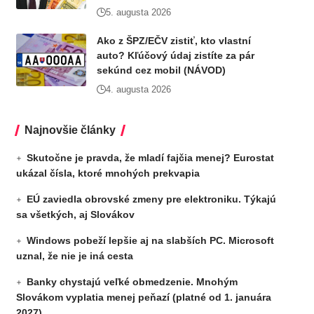
5. augusta 2026
Ako z ŠPZ/EČV zistiť, kto vlastní
auto? Kľúčový údaj zistíte za pár
sekúnd cez mobil (NÁVOD)
4. augusta 2026
Najnovšie články
Skutočne je pravda, že mladí fajčia menej? Eurostat
ukázal čísla, ktoré mnohých prekvapia
EÚ zaviedla obrovské zmeny pre elektroniku. Týkajú
sa všetkých, aj Slovákov
Windows pobeží lepšie aj na slabších PC. Microsoft
uznal, že nie je iná cesta
Banky chystajú veľké obmedzenie. Mnohým
Slovákom vyplatia menej peňazí (platné od 1. januára
2027)