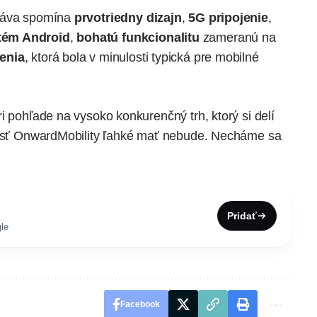
ráva
spomína
prvotriedny dizajn
,
5G pripojenie
,
tém Android
,
bohatú funkcionalitu
zameranú na
enia
, ktorá bola v minulosti typická pre mobilné
i pohľade na vysoko konkurenčný trh, ktorý si delí
čnosť OnwardMobility ľahké mať nebude. Necháme sa
Pridať
le
Facebook