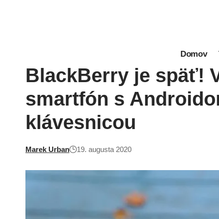
Domov
BlackBerry je späť! 
smartfón s Android
klávesnicou
Marek Urban
19. augusta 2020