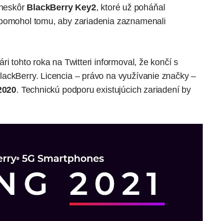
neskôr
BlackBerry Key2
, ktoré už poháňal
epomohol tomu, aby zariadenia zaznamenali
ári tohto roka
na Twitteri informoval
, že končí s
ackBerry. Licencia – právo na využívanie značky –
2020
. Technickú podporu existujúcich zariadení by