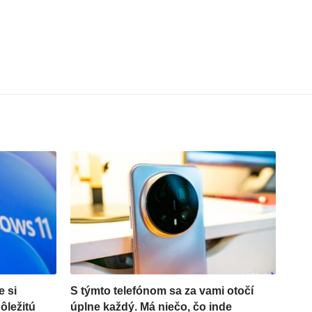
e si
S týmto telefónom sa za vami otočí
dôležitú
úplne každý. Má niečo, čo inde