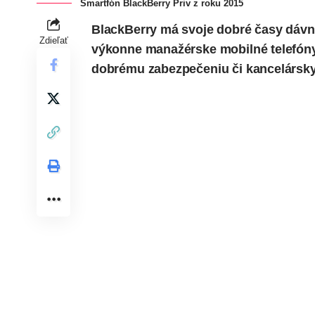
Smartfón BlackBerry Priv z roku 2015
BlackBerry má svoje dobré časy dávno
Zdieľať
výkonne manažérske mobilné telefóny, 
dobrému zabezpečeniu či kancelársk