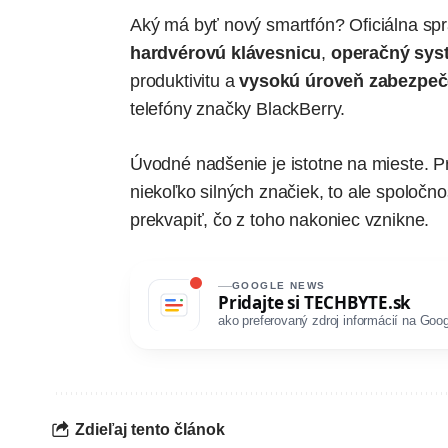
Aký má byť nový smartfón?
Oficiálna sp
hardvérovú klávesnicu
,
operačný sys
produktivitu a
vysokú úroveň zabezpeč
telefóny značky BlackBerry.
Úvodné nadšenie je istotne na mieste. Pr
niekoľko silných značiek, to ale spolo
prekvapiť, čo z toho nakoniec vznikne.
GOOGLE NEWS
Pridajte si
TECHBYTE.sk
ako preferovaný zdroj informácií na Goog
Zdieľaj tento článok