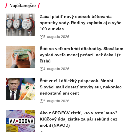
Najčítanejšie
Začal platiť nový spôsob účtovania
spotreby vody. Rodiny zaplatia aj o vyše
100 eur viac
5. augusta 2026
Štát vo veľkom kráti dôchodky. Slovákom
vyplatí oveľa menej peňazí, než čakali (+
čísla)
4. augusta 2026
Štát zrušil dôležitý príspevok. Mnohí
Slováci mali dostať stovky eur, nakoniec
nedostanú ani cent
5. augusta 2026
Ako z ŠPZ/EČV zistiť, kto vlastní auto?
Kľúčový údaj zistíte za pár sekúnd cez
mobil (NÁVOD)