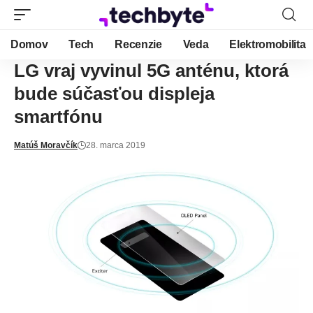
Domov
Tech
Recenzie
Veda
Elektromobilita
LG vraj vyvinul 5G anténu, ktorá
bude súčasťou displeja
smartfónu
Matúš Moravčík
28. marca 2019