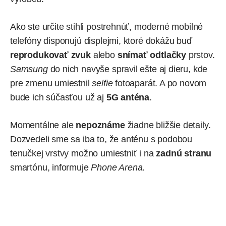
Ako ste určite stihli postrehnúť, moderné mobilné
telefóny disponujú displejmi, ktoré dokážu buď
reprodukovať
zvuk
alebo
snímať
odtlačky
prstov.
Samsung
do nich navyše spravil ešte aj dieru, kde
pre zmenu umiestnil
selfie
fotoaparát. A po novom
bude ich súčasťou už aj
5G anténa
.
Momentálne ale
nepoznáme
žiadne bližšie detaily.
Dozvedeli sme sa iba to, že anténu s podobou
tenučkej vrstvy možno umiestniť i na
zadnú stranu
smartónu,
informuje
Phone Arena
.