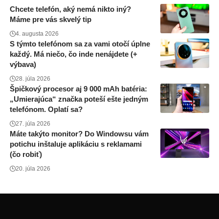
Chcete telefón, aký nemá nikto iný?
Máme pre vás skvelý tip
4. augusta 2026
S týmto telefónom sa za vami otočí úplne
každý. Má niečo, čo inde nenájdete (+
výbava)
28. júla 2026
Špičkový procesor aj 9 000 mAh batéria:
„Umierajúca“ značka poteší ešte jedným
telefónom. Oplatí sa?
27. júla 2026
Máte takýto monitor? Do Windowsu vám
potichu inštaluje aplikáciu s reklamami
(čo robiť)
20. júla 2026