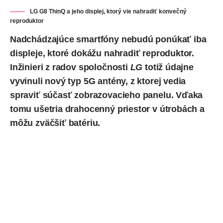
LG G8 ThinQ a jeho displej, ktorý vie nahradiť konvečný
reproduktor
Nadchádzajúce smartfóny nebudú ponúkať iba
displeje, ktoré dokážu nahradiť reproduktor.
Inžinieri z radov spoločnosti
LG
totiž
údajne
vyvinuli
nový typ 5G antény, z ktorej vedia
spraviť súčasť zobrazovacieho panelu. Vďaka
tomu ušetria drahocenný priestor v útrobách a
môžu zväčšiť batériu.