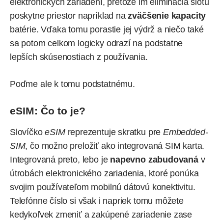
elektronických zariadení, pretože im eliminácia slotu
poskytne priestor napríklad na
zväčšenie kapacity
batérie. Vďaka tomu porastie jej výdrž a niečo také
sa potom celkom logicky odrazí na podstatne
lepších skúsenostiach z používania.
Poďme ale k tomu podstatnému.
eSIM: Čo to je?
Slovíčko
eSIM
reprezentuje
skratku pre
Embedded-
SIM
, čo možno preložiť ako integrovaná SIM karta.
Integrovaná preto, lebo je
napevno zabudovaná
v
útrobách elektronického zariadenia, ktoré ponúka
svojim používateľom mobilnú dátovú konektivitu.
Telefónne číslo si však i napriek tomu môžete
kedykoľvek zmeniť a zakúpené zariadenie zase