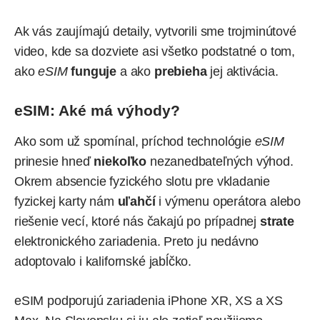
Ak vás zaujímajú detaily, vytvorili sme
trojminútové
video
, kde sa dozviete asi všetko podstatné o tom,
ako
eSIM
funguje
a ako
prebieha
jej aktivácia.
eSIM: Aké má výhody?
Ako som už spomínal, príchod technológie
eSIM
prinesie hneď
niekoľko
nezanedbateľných výhod.
Okrem absencie fyzického slotu pre vkladanie
fyzickej karty nám
uľahčí
i výmenu operátora alebo
riešenie vecí, ktoré nás čakajú po prípadnej
strate
elektronického zariadenia. Preto ju nedávno
adoptovalo i kalifornské jabĺčko.
eSIM podporujú zariadenia
iPhone XR
,
XS
a
XS