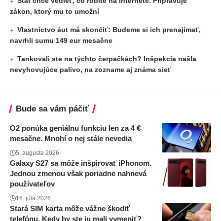
Štát chce vedieť, čo robíte na internete. Pripravuje
zákon, ktorý mu to umožní
Vlastníctvo áut má skončiť: Budeme si ich prenajímať,
navrhli sumu 149 eur mesačne
Tankovali ste na týchto čerpačkách? Inšpekcia našla
nevyhovujúce palivo, na zozname aj známa sieť
Bude sa vám páčiť
O2 ponúka geniálnu funkciu len za 4 €
mesačne. Mnohí o nej stále nevedia
5. augusta 2026
Galaxy S27 sa môže inšpirovať iPhonom.
Jednou zmenou však poriadne nahnevá
používateľov
16. júla 2026
Stará SIM karta môže vážne škodiť
telefónu. Kedy by ste ju mali vymeniť?