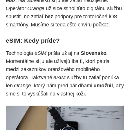
Max
. Na Slovensku si ju ale zatiaľ neužijeme.
Operátor
Orange
už síce stihol túto digitálnu službu
spustiť, no zatiaľ
bez
podpory pre tohtoročné iOS
smartfóny. Musíme si teda ešte chvíľu počkať.
eSIM: Kedy príde?
Technológia
eSIM
prišla
už aj na
Slovensko
.
Momentálne si ju ale užívajú iba tí, ktorí patria
medzi zákazníkov oranžového mobilného
operátora. Takzvané
eSIM
služby tu zatiaľ ponúka
len
Orange
, ktorý nám pred pár dňami
umožnil
, aby
sme si to
vyskúšali
na vlastnej koži.