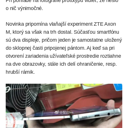
Pri pohľade na fotografie prototypu vidieť, že nešlo
o nič výnimočné.
Novinka pripomína vlaňajší experiment
ZTE Axon
M
, ktorý sa však na trh dostal. Súčasťou smartfónu
sú dva displeje, pričom jeden je samostatne uložený
do sklopnej časti pripojenej pántom. Aj keď sa pri
otvorení zariadenia užívateľské prostredie roztiahne
na dve obrazovky, stále ich delí ohraničenie, resp.
hrubší rámik.