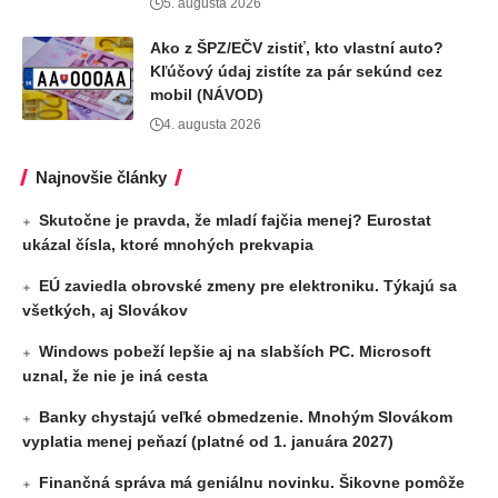
5. augusta 2026
Ako z ŠPZ/EČV zistiť, kto vlastní auto?
Kľúčový údaj zistíte za pár sekúnd cez
mobil (NÁVOD)
4. augusta 2026
Najnovšie články
Skutočne je pravda, že mladí fajčia menej? Eurostat
ukázal čísla, ktoré mnohých prekvapia
EÚ zaviedla obrovské zmeny pre elektroniku. Týkajú sa
všetkých, aj Slovákov
Windows pobeží lepšie aj na slabších PC. Microsoft
uznal, že nie je iná cesta
Banky chystajú veľké obmedzenie. Mnohým Slovákom
vyplatia menej peňazí (platné od 1. januára 2027)
Finančná správa má geniálnu novinku. Šikovne pomôže