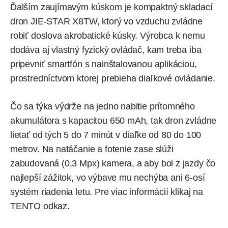
Ďalším zaujímavým kúskom je kompaktný skladací
dron
JIE-STAR X8TW
, ktorý vo vzduchu zvládne
robiť doslova akrobatické kúsky. Výrobca k nemu
dodáva aj vlastný fyzický ovládač, kam treba iba
pripevniť smartfón s nainštalovanou aplikáciou,
prostredníctvom ktorej prebieha diaľkové ovládanie.
Čo sa týka výdrže na jedno nabitie prítomného
akumulátora s kapacitou 650 mAh, tak dron zvládne
lietať od tých 5 do 7 minút v diaľke od 80 do 100
metrov. Na natáčanie a fotenie zase slúži
zabudovaná (0,3 Mpx) kamera, a aby bol z jazdy čo
najlepší zážitok, vo výbave mu nechýba ani 6-osí
systém riadenia letu. Pre viac informácií klikaj na
TENTO odkaz
.