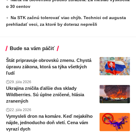
o 30 centov
Na STK začnú tolerovať viac chýb. Technici od augusta
prehliadať veci, za ktoré by doteraz neprešli
Bude sa vám páčiť
Štát pripravuje obrovskú zmenu. Chystá
úpravu zákona, ktorá sa týka všetkých
ľudí
29. júla 2026
Ukrajina zničila ďalšie dva sklady
Wildberries. Sú úplne zničené, hlásia
zranených
22. júla 2026
Vymysleli dron na komáre. Keď nejakého
nájde, jednoducho doň vletí. Cena vám
vyrazí dych