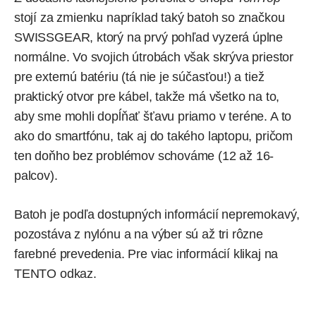
stojí za zmienku napríklad taký
batoh
so značkou
SWISSGEAR, ktorý na prvý pohľad vyzerá úplne
normálne. Vo svojich útrobách však skrýva priestor
pre externú batériu (tá nie je súčasťou!) a tiež
praktický otvor pre kábel, takže má všetko na to,
aby sme mohli dopĺňať šťavu priamo v teréne. A to
ako do smartfónu, tak aj do takého laptopu, pričom
ten doňho bez problémov schováme (12 až 16-
palcov).
Batoh je podľa dostupných informácií nepremokavý,
pozostáva z nylónu a na výber sú až tri rôzne
farebné prevedenia. Pre viac informácií klikaj na
TENTO odkaz
.