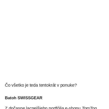
Čo všetko je teda tentokrát v ponuke?
Batoh SWISSGEAR
Z dočasne lacnejšieho portfólia e-shopu
TomTop