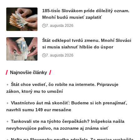
185-tisíc Slovákom príde dôležitý oznam.
Mnohí budú musieť zaplatiť
7. augusta 2026
Štát odklepol tvrdú zmenu. Mnohí Slováci
si musia siahnuť hlbšie do úspor
7. augusta 2026
Najnovšie články
Štát chce vedieť, čo robíte na internete. Pripravuje
zákon, ktorý mu to umožní
Vlastníctvo áut má skončiť: Budeme si ich prenajímať,
navrhli sumu 149 eur mesačne
Tankovali ste na týchto čerpačkách? Inšpekcia našla
nevyhovujúce palivo, na zozname aj známa sieť
Nafta na Slovensku prudko zdražela. Za mesiac vyskočila