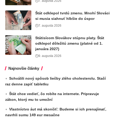
7. augusta 2026
Štát odklepol tvrdú zmenu. Mnohí Slováci
si musia siahnuť hlbšie do úspor
7. augusta 2026
Státisícom Slovákov stúpnu platy. Štát
odklepol dôležitú zmenu (platné od 1.
januára 2027)
9. augusta 2026
Najnovšie články
Schválili nový spôsob liečby zlého cholesterolu. Stačí
raz denne zapiť tabletku
Štát chce vedieť, čo robíte na internete. Pripravuje
zákon, ktorý mu to umožní
Vlastníctvo áut má skončiť: Budeme si ich prenajímať,
navrhli sumu 149 eur mesačne