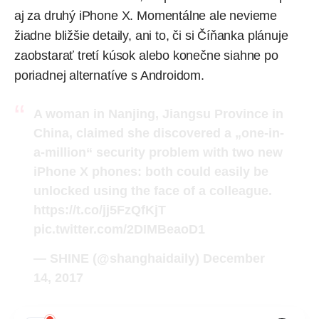
aj za druhý iPhone X. Momentálne ale nevieme
žiadne bližšie detaily, ani to, či si Číňanka plánuje
zaobstarať tretí kúsok alebo konečne siahne po
poriadnej alternatíve s Androidom.
A woman in Nanjing, Jiangsu Province in
China, claimed she discovered a „one-in-
a-million“ security problem with two new
iPhone X phones: both could easily be
unlocked using the face of a colleague.
https://t.co/jj5FzQfKjT
pic.twitter.com/2DIMBeaoD1
— SHINE (@shanghaidaily)
December
14, 2017