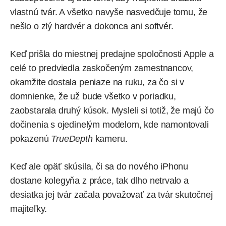
vlastnú tvár. A všetko navyše nasvedčuje tomu, že
nešlo o zlý hardvér a dokonca ani softvér.
Keď prišla do miestnej predajne spoločnosti Apple a
celé to predviedla zaskočeným zamestnancov,
okamžite dostala peniaze na ruku, za čo si v
domnienke, že už bude všetko v poriadku,
zaobstarala druhý kúsok. Mysleli si totiž, že majú čo
dočinenia s ojedinelým modelom, kde namontovali
pokazenú
TrueDepth
kameru.
Keď ale opäť skúsila, či sa do nového iPhonu
dostane kolegyňa z práce, tak dlho netrvalo a
desiatka jej tvár začala považovať za tvár skutočnej
majiteľky.