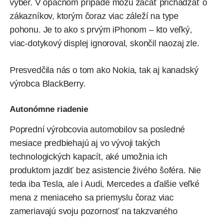
výber. V opačnom prípade môžu začať prichádzať o
zákazníkov, ktorým čoraz viac záleží na type
pohonu. Je to ako s prvým iPhonom – kto veľký,
viac-dotykový displej ignoroval, skončil naozaj zle.
Presvedčila nás o tom ako Nokia, tak aj kanadský
výrobca BlackBerry.
Autonómne riadenie
Poprední výrobcovia automobilov sa posledné
mesiace predbiehajú aj vo vývoji takých
technologických kapacít, aké umožnia ich
produktom jazdiť bez asistencie živého šoféra. Nie
teda iba Tesla, ale i Audi, Mercedes a ďalšie veľké
mena z meniaceho sa priemyslu čoraz viac
zameriavajú svoju pozornosť na takzvaného