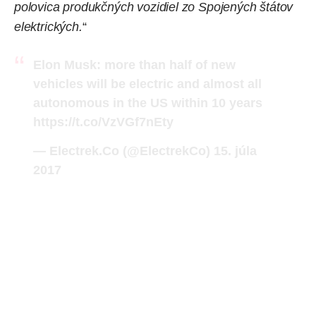
polovica produkčných vozidiel zo Spojených štátov
elektrických.
“
Elon Musk: more than half of new
vehicles will be electric and almost all
autonomous in the US within 10 years
https://t.co/VzVGf7nEty
— Electrek.Co (@ElectrekCo)
15. júla
2017