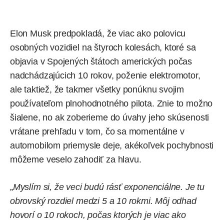
Elon Musk
predpokladá
, že viac ako polovicu
osobných vozidiel na štyroch kolesách, ktoré sa
objavia v Spojených štátoch amerických počas
nadchádzajúcich 10 rokov, poženie elektromotor,
ale taktiež, že takmer všetky ponúknu svojim
používateľom plnohodnotného pilota. Znie to možno
šialene, no ak zoberieme do úvahy jeho skúsenosti
vrátane prehľadu v tom, čo sa momentálne v
automobilom priemysle deje, akékoľvek pochybnosti
môžeme veselo zahodiť za hlavu.
„
Myslím si, že veci budú rásť exponenciálne. Je tu
obrovský rozdiel medzi 5 a 10 rokmi. Môj odhad
hovorí o 10 rokoch, počas ktorých je viac ako