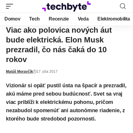
Domov
Tech
Recenzie
Veda
Elektromobilita
Viac ako polovica nových áut
bude elektrická. Elon Musk
prezradil, čo nás čaká do 10
rokov
Matúš Moravčík
17. júla 2017
Vizionár si opäť pustil ústa na špacír a prezradil,
akú máme pred sebou budúcnosť. Svet sa vraj
viac priblíži k elektrickému pohonu, pričom
nezabudol spomenúť ani autonómne riadenie, z
ktorého bude stredobod pozornosti.