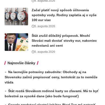
4. augusta 2026
Začal platiť nový spôsob účtovania
spotreby vody. Rodiny zaplatia aj o vyše
100 eur viac
5. augusta 2026
Štát zrušil dôležitý príspevok. Mnohí
Slováci mali dostať stovky eur, nakoniec
nedostanú ani cent
5. augusta 2026
Najnovšie články
Na lacnejšie potraviny zabudnite: Obchody aj na
Slovensku začnú prepisovať ceny, tentokrát za to nemôže
vláda
Štát rozdá Slovákom rodinné karty so zľavami. Má to byť
bolestné za vysoké dane (ako bude fungovať)
Google predstaví vlastný lokátor. Pixel Tag má potopiť