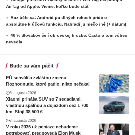
AirTag od Apple. Vieme, koľko bude stáť
Rozlúčte sa: Android po dlhých rokoch príde o
absolútne kľúčovú funkciu. Nahradí ju niečo iné (+ dátum)
40 % Slovákov čelí obrovskej hrozbe. Často o tom vôbec
nevedia
Bude sa vám páčiť
EÚ schválila zvláštnu zmenu:
Rozhodnutie, ktoré padlo, nikto nečakal
5. augusta 2026
Xiaomi prináša SUV so 7 sedadlami,
vlastnou spálňou a dojazdom cez 1 700
km. Stojí 38 500 €
3. augusta 2026
V roku 2036 už peniaze nebudeme
potrebovať, predpovedá Elon Musk