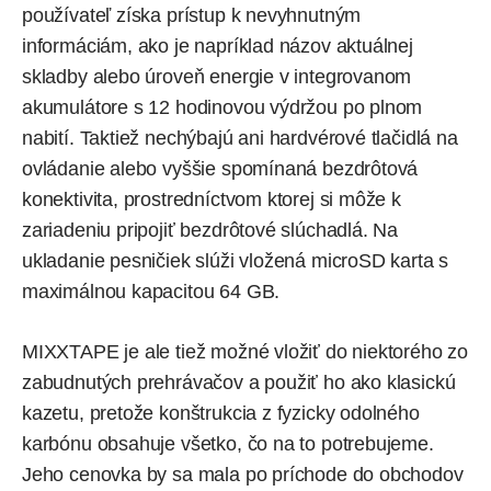
používateľ získa prístup k nevyhnutným
informáciám, ako je napríklad názov aktuálnej
skladby alebo úroveň energie v integrovanom
akumulátore s 12 hodinovou výdržou po plnom
nabití. Taktiež nechýbajú ani hardvérové tlačidlá na
ovládanie alebo vyššie spomínaná bezdrôtová
konektivita, prostredníctvom ktorej si môže k
zariadeniu pripojiť bezdrôtové slúchadlá. Na
ukladanie pesničiek slúži vložená microSD karta s
maximálnou kapacitou 64 GB.
MIXXTAPE je ale tiež možné vložiť do niektorého zo
zabudnutých prehrávačov a použiť ho ako klasickú
kazetu, pretože konštrukcia z fyzicky odolného
karbónu obsahuje všetko, čo na to potrebujeme.
Jeho cenovka by sa mala po príchode do obchodov