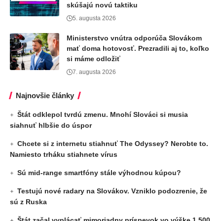
skúšajú novú taktiku
5. augusta 2026
Ministerstvo vnútra odporúča Slovákom
mať doma hotovosť. Prezradili aj to, koľko
si máme odložiť
7. augusta 2026
Najnovšie články
Štát odklepol tvrdú zmenu. Mnohí Slováci si musia
siahnuť hlbšie do úspor
Chcete si z internetu stiahnuť The Odyssey? Nerobte to.
Namiesto trháku stiahnete vírus
Sú mid-range smartfóny stále výhodnou kúpou?
Testujú nové radary na Slovákov. Vzniklo podozrenie, že
sú z Ruska
Štát začal vyplácať mimoriadny príspevok vo výške 1 500