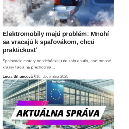
Elektromobily majú problém: Mnohí
sa vracajú k spaľovákom, chcú
praktickosť
Spaľovacie motory neodchádzajú do zabudnutia, hoci mnohé
krajiny tlačia na prechod na…
Lucia Bihuncová
16. decembra 2025