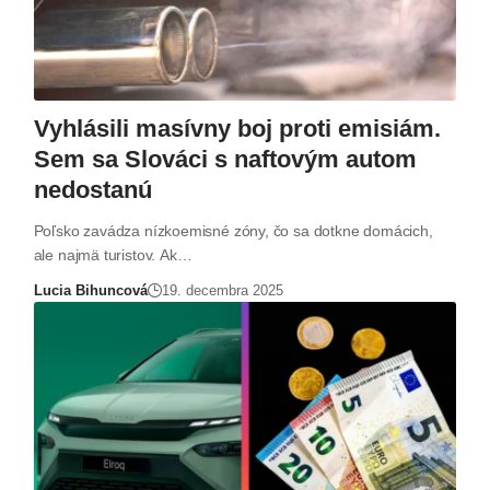
Vyhlásili masívny boj proti emisiám.
Sem sa Slováci s naftovým autom
nedostanú
Poľsko zavádza nízkoemisné zóny, čo sa dotkne domácich,
ale najmä turistov. Ak…
Lucia Bihuncová
19. decembra 2025