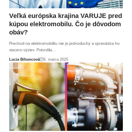
Veľká európska krajina VARUJE pred
kúpou elektromobilu. Čo je dôvodom
obáv?
Prechod na elektromobilitu nie je jednoduchý a sprevádza ho
viacero výziev. Potvrdila…
Lucia Bihuncová
5. marca 2025