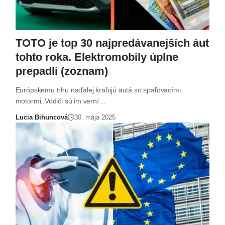
TOTO je top 30 najpredávanejších áut
tohto roka. Elektromobily úplne
prepadli (zoznam)
Európskemu trhu naďalej kraľujú autá so spaľovacími
motormi. Vodiči sú im verní…
Lucia Bihuncová
30. mája 2025