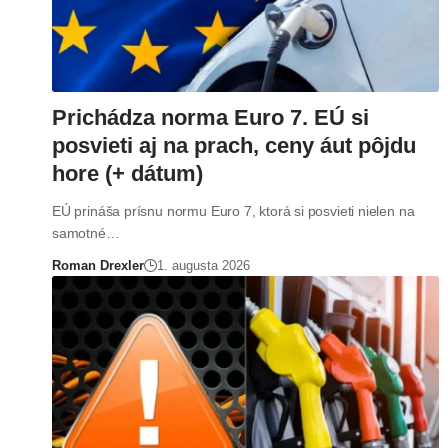
Prichádza norma Euro 7. EÚ si
posvieti aj na prach, ceny áut pôjdu
hore (+ dátum)
EÚ prináša prísnu normu Euro 7, ktorá si posvieti nielen na
samotné…
Roman Drexler
1. augusta 2026