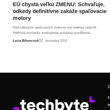
EÚ chystá veľkú ZMENU: Schvaľuje,
odkedy definitívne zakáže spaľovacie
motory
Nad zákazom spaľovacích motorov visí nateraz otáznik.
Niektoré európske zoskupenia požadujú predĺženie…
Lucia Bihuncová
7. decembra 2024
D
K
R