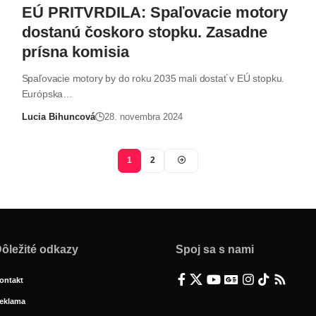
EÚ PRITVRDILA: Spaľovacie motory
dostanú čoskoro stopku. Zasadne
prísna komisia
Spaľovacie motory by do roku 2035 mali dostať v EÚ stopku.
Európska…
Lucia Bihuncová
28. novembra 2024
1
2
ôležité odkazy
Spoj sa s nami
ontakt
eklama