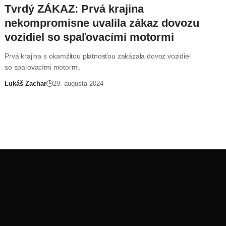
Tvrdý ZÁKAZ: Prvá krajina
nekompromisne uvalila zákaz dovozu
vozidiel so spaľovacími motormi
Prvá krajina s okamžitou platnosťou zakázala dovoz vozidiel
so spaľovacími motormi.
Lukáš Zachar
29. augusta 2024