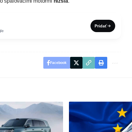
 so spaľovacími motormi
nižšia
.
Pridať
le
Facebook