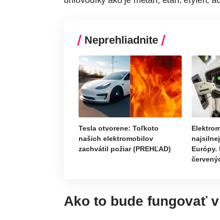
uhľovodíky ako je metán, etán, etylén, a
Neprehliadnite
Tesla otvorene: Toľkoto
Elektrom
našich elektromobilov
najsilne
zachvátil požiar (PREHĽAD)
Európy. 
červenýc
Ako to bude fungovať v