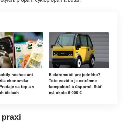
cetylén, propán, cyklopropán a bután.
obily nechce ani
Elektromobil pre jedného?
jšia ekonomika
Toto vozidlo je extrémne
Predaje sa topia v
kompaktné a úsporné. Stáť
h číslach
má okolo 6 000 €
 praxi