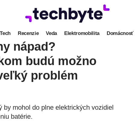
Tech
Recenzie
Veda
Elektromobilita
Domácnosť
lny nápad?
fukom budú možno
i veľký problém
rý by mohol do plne elektrických vozidiel
niu batérie.