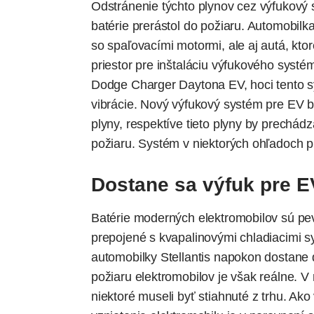
Odstránenie týchto plynov cez výfukový 
batérie prerástol do požiaru. Automobilk
so spaľovacími motormi, ale aj autá, kto
priestor pre inštaláciu výfukového systé
Dodge Charger Daytona EV, hoci tento sy
vibrácie. Nový výfukový systém pre EV by
plyny, respektíve tieto plyny by prechád
požiaru. Systém v niektorých ohľadoch p
Dostane sa výfuk pre E
Batérie moderných elektromobilov sú pev
prepojené s kvapalinovými chladiacimi sy
automobilky Stellantis napokon dostane d
požiaru elektromobilov je však reálne. V
niektoré museli byť stiahnuté z trhu. A