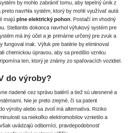
systém by mohlo zabrániť tomu, aby tepelný únik z
a preto navrhla systém, ktorý by mohli využívať autá
ré majú
plne elektrický pohon
. Postačí im vhodný
mu.
Stellantis
dokonca navrhol výfukový systém pre
stém má iný účel a je primárne určený pre zvuk a
 fungoval inak. Výfuk pre batérie by eliminoval
zali chemickou úpravou, aby sa predišlo vzniku
ripomína ten, ktorý je známy zo
spaľovacích vozidiel
.
V do výroby?
ne riadené cez správu batérií a tiež sú utesnené a
stémami. Nie je preto zrejmé, či sa patent
o výroby alebo sa zvolí iná alternatíva. Riziko
 minulosti sa niekoľko
elektromobilov
vznietilo a
ko však uvádzajú odborníci, pravdepodobnosť