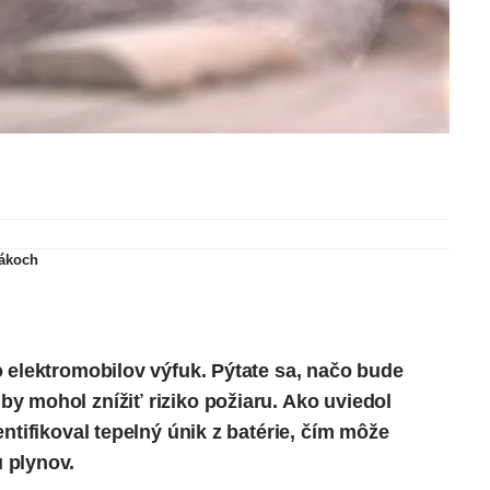
u
vákoch
 elektromobilov výfuk. Pýtate sa, načo bude
y mohol znížiť riziko požiaru. Ako
uviedol
ntifikoval tepelný únik z batérie, čím môže
 plynov.