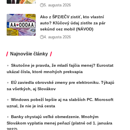
5. augusta 2026
Ako z ŠPZ/EČV zistiť, kto vlastní
auto? Kľúčový údaj zistíte za pár
sekúnd cez mobil (NÁVOD)
4. augusta 2026
Najnovšie články
Skutočne je pravda, že mladí fajčia menej? Eurostat
ukázal čísla, ktoré mnohých prekvapia
EÚ zaviedla obrovské zmeny pre elektroniku. Týkajú
sa všetkých, aj Slovákov
Windows pobeží lepšie aj na slabších PC. Microsoft
uznal, že nie je iná cesta
Banky chystajú veľké obmedzenie. Mnohým
Slovákom vyplatia menej peňazí (platné od 1. januára
2027)