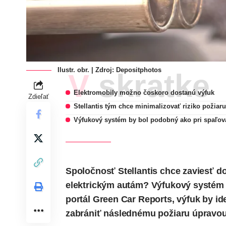
Ilustr. obr. | Zdroj:
Depositphotos
V skratke
Elektromobily možno čoskoro dostanú výfuk
Zdieľať
Stellantis tým chce minimalizovať riziko požiar
Výfukový systém by bol podobný ako pri spaľo
Spoločnosť Stellantis chce zaviesť do
elektrickým autám? Výfukový systém b
portál Green Car Reports, výfuk by ide
zabrániť následnému požiaru úpravou