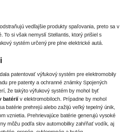
dstraňujú vedľajšie produkty spaľovania, preto sa v
To si však nemyslí Stellantis, ktorý prišiel s
ukový systém určený pre plne elektrické autá.
i
 dala patentovať výfukový systém pre elektromobily
Úradu pre patenty a ochranné známky Spojených
erí, že takýto výfukový systém by mohol byť
 batérií
v elektromobiloch. Prípadne by mohol
a batérie prehrejú alebo zažijú veľký tepelný únik,
om vznietia. Prehrievajúce batérie generujú vysoké
lyny môžu podľa slov automobilky zahŕňať vodík, aj