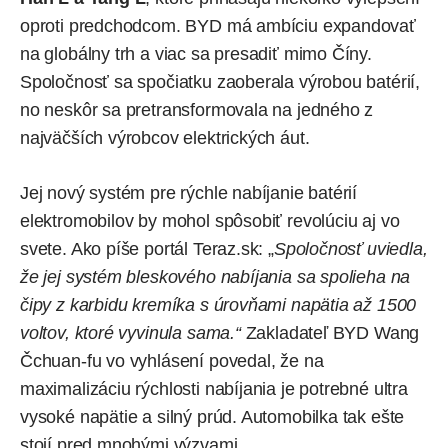
oproti predchodcom. BYD má ambíciu expandovať
na globálny trh a viac sa presadiť mimo Číny.
Spoločnosť sa spočiatku zaoberala výrobou batérií,
no neskôr sa pretransformovala na jedného z
najväčších výrobcov elektrických áut.
Jej nový systém pre rýchle nabíjanie batérií
elektromobilov by mohol spôsobiť revolúciu aj vo
svete. Ako píše portál Teraz.sk: „
Spoločnosť uviedla,
že jej systém bleskového nabíjania sa spolieha na
čipy z karbidu kremíka s úrovňami napätia až 1500
voltov, ktoré vyvinula sama.“
Zakladateľ BYD Wang
Čchuan-fu vo vyhlásení povedal, že na
maximalizáciu rýchlosti nabíjania je potrebné ultra
vysoké napätie a silný prúd. Automobilka tak ešte
stojí pred mnohými výzvami.