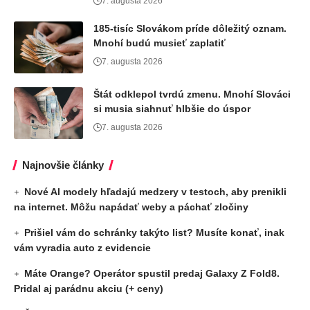
7. augusta 2026
185-tisíc Slovákom príde dôležitý oznam.
Mnohí budú musieť zaplatiť
7. augusta 2026
Štát odklepol tvrdú zmenu. Mnohí Slováci
si musia siahnuť hlbšie do úspor
7. augusta 2026
Najnovšie články
Nové AI modely hľadajú medzery v testoch, aby prenikli
na internet. Môžu napádať weby a páchať zločiny
Prišiel vám do schránky takýto list? Musíte konať, inak
vám vyradia auto z evidencie
Máte Orange? Operátor spustil predaj Galaxy Z Fold8.
Pridal aj parádnu akciu (+ ceny)