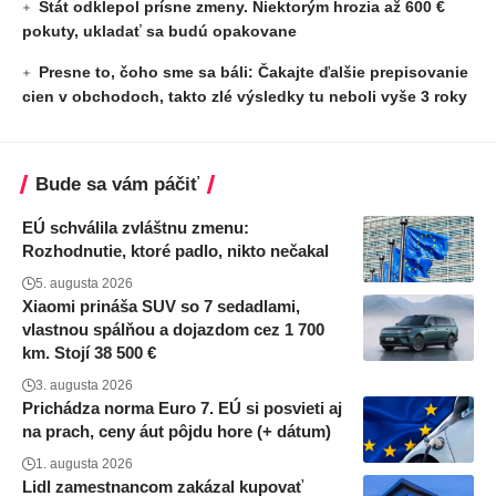
Štát odklepol prísne zmeny. Niektorým hrozia až 600 €
pokuty, ukladať sa budú opakovane
Presne to, čoho sme sa báli: Čakajte ďalšie prepisovanie
cien v obchodoch, takto zlé výsledky tu neboli vyše 3 roky
Bude sa vám páčiť
EÚ schválila zvláštnu zmenu:
Rozhodnutie, ktoré padlo, nikto nečakal
5. augusta 2026
Xiaomi prináša SUV so 7 sedadlami,
vlastnou spálňou a dojazdom cez 1 700
km. Stojí 38 500 €
3. augusta 2026
Prichádza norma Euro 7. EÚ si posvieti aj
na prach, ceny áut pôjdu hore (+ dátum)
1. augusta 2026
Lidl zamestnancom zakázal kupovať