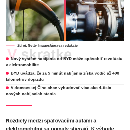
Zdroj: Getty Images/úprava redakcie
V skratke
Nový systém nabíjania od BYD môže spôsobiť revolúciu
v elektromobilite
BYD uvádza, že za 5 minút nabíjania získa vodič až 400
kilometrov dojazdu
V domovskej Číne chce vybudovať viac ako 4-tisíc
nových nabíjacích staníc
Rozdiely medzi spaľovacími autami a
elektromobilmi sa pomaly stierajú. K výhode