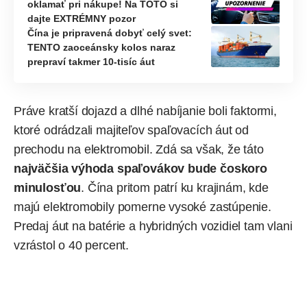
oklamať pri nákupe! Na TOTO si
dajte EXTRÉMNY pozor
Čína je pripravená dobyť celý svet:
TENTO zaoceánsky kolos naraz
prepraví takmer 10-tisíc áut
Práve kratší dojazd a dlhé nabíjanie boli faktormi,
ktoré odrádzali majiteľov
spaľovacích áut
od
prechodu na elektromobil. Zdá sa však, že táto
najväčšia výhoda spaľovákov bude čoskoro
minulosťou
. Čína pritom patrí ku krajinám, kde
majú
elektromobily
pomerne vysoké zastúpenie.
Predaj áut na batérie a hybridných vozidiel tam vlani
vzrástol o 40 percent.