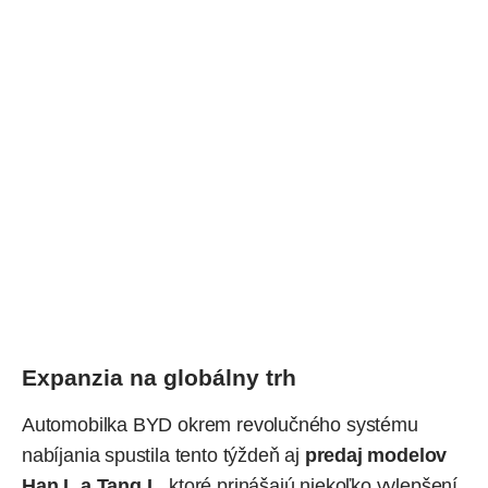
Expanzia na globálny trh
Automobilka BYD okrem revolučného systému
nabíjania spustila tento týždeň aj
predaj modelov
Han L a Tang L
, ktoré prinášajú niekoľko vylepšení