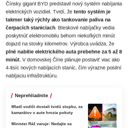
Čínsky gigant BYD predstavil nový systém nabíjania
elektrických vozidiel. Tvrdí, že
tento systém je
takmer taký rýchly ako tankovanie paliva na
čerpacích staniciach
. Bleskové nabíjačky vedia
poskytnúť elektromobilu behom niekoľkých minút
dojazd na stovky kilometrov. Výrobca uvádza, že
plné nabitie elektrického auta prebehne za 5 až 8
minút
. V domovskej Číne plánuje postaviť viac ako
4-tisíc nových nabíjacích staníc, čím výrazne posilní
nabíjaciu infraštruktúru.
Neprehliadnite
Mladí vodiči dostali tvrdú stopku, za
kamarátov v aute hrozia pokuty
Minister Ráž varuje: Nedajte sa