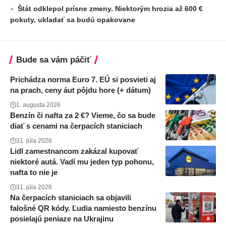
Štát odklepol prísne zmeny. Niektorým hrozia až 600 €
pokuty, ukladať sa budú opakovane
Bude sa vám páčiť
Prichádza norma Euro 7. EÚ si posvieti aj
na prach, ceny áut pôjdu hore (+ dátum)
1. augusta 2026
Benzín či nafta za 2 €? Vieme, čo sa bude
diať s cenami na čerpacích staniciach
31. júla 2026
Lidl zamestnancom zakázal kupovať
niektoré autá. Vadí mu jeden typ pohonu,
nafta to nie je
31. júla 2026
Na čerpacích staniciach sa objavili
falošné QR kódy. Ľudia namiesto benzínu
posielajú peniaze na Ukrajinu