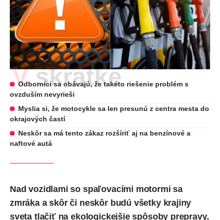
V skratke
Odborníci sa obávajú, že takéto riešenie problém s
ovzduším nevyrieši
Myslia si, že motocykle sa len presunú z centra mesta do
okrajových častí
Neskôr sa má tento zákaz rozšíriť aj na benzínové a
naftové autá
Nad vozidlami so spaľovacími motormi sa
zmráka a skôr či neskôr budú všetky krajiny
sveta tlačiť na ekologickejšie spôsoby prepravy.