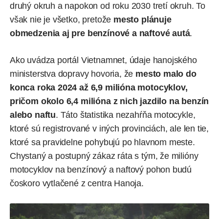
druhý okruh a napokon od roku 2030 tretí okruh. To
však nie je všetko, pretože
mesto plánuje
obmedzenia aj pre benzínové a naftové autá
.
Ako
uvádza
portál Vietnamnet, údaje hanojského
ministerstva dopravy hovoria, že
mesto malo do
konca roka 2024 až 6,9 milióna motocyklov,
pričom okolo 6,4 milióna z nich jazdilo na benzín
alebo naftu
. Táto štatistika nezahŕňa motocykle,
ktoré sú registrované v iných provinciách, ale len tie,
ktoré sa pravidelne pohybujú po hlavnom meste.
Chystaný a postupný zákaz ráta s tým, že milióny
motocyklov na benzínový a naftový pohon budú
čoskoro vytlačené z centra Hanoja.