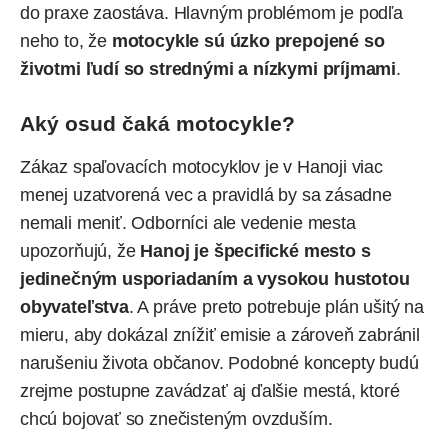
do praxe zaostáva. Hlavným problémom je podľa
neho to, že
motocykle sú úzko prepojené so
životmi ľudí so strednými a nízkymi príjmami
.
Aký osud čaká motocykle?
Zákaz spaľovacích motocyklov je v Hanoji viac
menej uzatvorená vec a pravidlá by sa zásadne
nemali meniť. Odborníci ale vedenie mesta
upozorňujú, že
Hanoj je špecifické mesto s
jedinečným usporiadaním a vysokou hustotou
obyvateľstva
. A práve preto potrebuje plán ušitý na
mieru, aby dokázal znížiť
emisie
a zároveň zabránil
narušeniu života občanov. Podobné koncepty budú
zrejme postupne zavádzať aj ďalšie mestá, ktoré
chcú bojovať so znečisteným ovzduším.