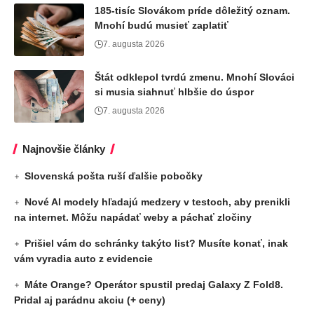
185-tisíc Slovákom príde dôležitý oznam.
Mnohí budú musieť zaplatiť
7. augusta 2026
Štát odklepol tvrdú zmenu. Mnohí Slováci
si musia siahnuť hlbšie do úspor
7. augusta 2026
Najnovšie články
Slovenská pošta ruší ďalšie pobočky
Nové AI modely hľadajú medzery v testoch, aby prenikli
na internet. Môžu napádať weby a páchať zločiny
Prišiel vám do schránky takýto list? Musíte konať, inak
vám vyradia auto z evidencie
Máte Orange? Operátor spustil predaj Galaxy Z Fold8.
Pridal aj parádnu akciu (+ ceny)