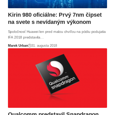
Kirin 980 oficiálne: Prvý 7nm čipset
na svete s nevídaným výkonom
Spoločnosť Huawei len pred malou chvíľou na pódiu podujatia
IFA 2018 predstavila…
Marek Urban
31. augusta 2018
Qualcomm predstavil Snapdragon