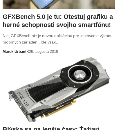
GFXBench 5.0 je tu: Otestuj grafiku a
herné schopnosti svojho smartfónu!
Nie, GFXBench nie je novou aplikáciou pre testovanie výkonu
mobilných zariadení. Ide však…
Marek Urban
28. augusta 2018
Blýska sa na lepšie časy: Ťažiari