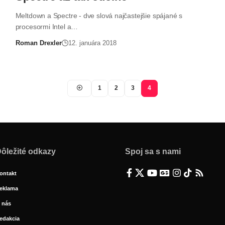
Meltdown a Spectre - dve slová najčastejšie spájané s
procesormi Intel a…
Roman Drexler
12. januára 2018
1
2
3
4
ôležité odkazy
Spoj sa s nami
ontakt
eklama
 nás
edakcia