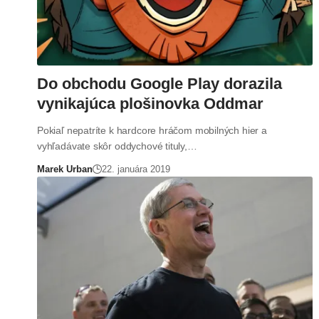
Do obchodu Google Play dorazila
vynikajúca plošinovka Oddmar
Pokiaľ nepatríte k hardcore hráčom mobilných hier a
vyhľadávate skôr oddychové tituly,…
Marek Urban
22. januára 2019