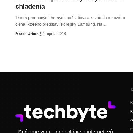
chladenia
Trieda prenosných herných počítačov sa rozrástla o nového
člena, ktorého predstavil kórejský Samsung. Na…
Marek Urban
4. apríla 2018
D
K
R
O
R
Spájame vedu, technológie a internetovú