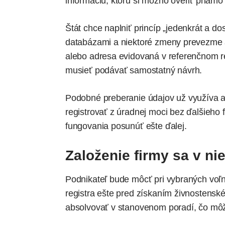
informáciu, ktorú si možno overiť priamo v
Štát chce naplniť princíp „jedenkrát a do
databázami a niektoré zmeny prevezme a
alebo adresa evidovaná v referenčnom re
musieť podávať samostatný návrh.
Podobné preberanie údajov už využíva a
registrovať z úradnej moci bez ďalšieho
fungovania posunúť ešte ďalej.
Založenie firmy sa v n
Podnikateľ bude môcť pri vybraných voľ
registra ešte pred získaním živnostensk
absolvovať v stanovenom poradí, čo môž