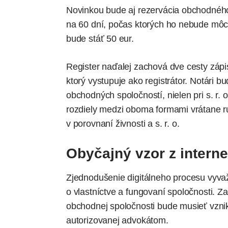
Novinkou bude aj rezervácia obchodnéh
na 60 dní, počas ktorých ho nebude môcť
bude stáť 50 eur.
Register naďalej zachová dve cesty zápis
ktorý vystupuje ako registrátor. Notári 
obchodných spoločností, nielen pri s. r. 
rozdiely medzi oboma formami vrátane ru
v
porovnaní živnosti a s. r. o.
Obyčajný vzor z interne
Zjednodušenie digitálneho procesu vyvaž
o vlastníctve a fungovaní spoločnosti. Z
obchodnej spoločnosti bude musieť vznik
autorizovanej advokátom.