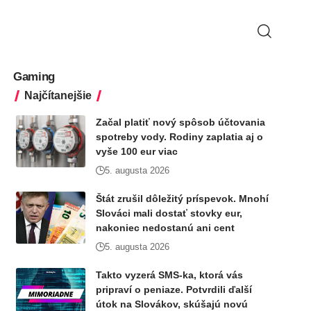
Gaming
Najčítanejšie
Začal platiť nový spôsob účtovania
spotreby vody. Rodiny zaplatia aj o
vyše 100 eur viac
5. augusta 2026
Štát zrušil dôležitý príspevok. Mnohí
Slováci mali dostať stovky eur,
nakoniec nedostanú ani cent
5. augusta 2026
Takto vyzerá SMS-ka, ktorá vás
pripraví o peniaze. Potvrdili ďalší
útok na Slovákov, skúšajú novú