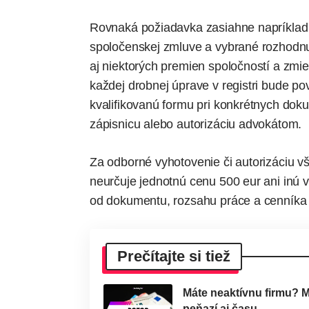
Rovnaká požiadavka zasiahne napríklad
spoločenskej zmluve a vybrané rozhodnu
aj niektorých premien spoločností a zmie
každej drobnej úprave v registri bude 
kvalifikovanú formu pri konkrétnych do
zápisnicu alebo autorizáciu advokátom.
Za odborné vyhotovenie či autorizáciu 
neurčuje jednotnú cenu 500 eur ani inú
od dokumentu, rozsahu práce a cenníka 
Prečítajte si tiež
Máte neaktívnu firmu? 
peňazí aj času