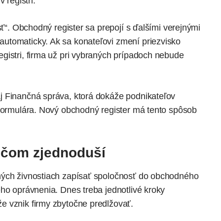
 registri.
sť“. Obchodný register sa prepojí s ďalšími verejnými
utomaticky. Ak sa konateľovi zmení priezvisko
gistri, firma už pri vybraných prípadoch nebude
j Finančná správa, ktorá
dokáže
podnikateľov
 formulára. Nový obchodný register má tento spôsob
iečom zjednoduší
ných živnostiach zapísať spoločnosť do obchodného
ého oprávnenia. Dnes treba jednotlivé kroky
e vznik firmy zbytočne predlžovať.