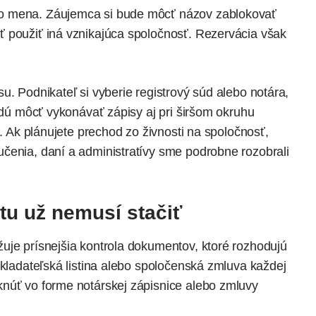
o mena. Záujemca si bude môcť názov zablokovať
 použiť iná vznikajúca spoločnosť. Rezervácia však
u. Podnikateľ si vyberie registrový súd alebo notára,
budú môcť vykonávať zápisy aj pri širšom okruhu
o. Ak plánujete prechod zo živnosti na spoločnosť,
čenia, daní a administratívy sme podrobne rozobrali
tu už nemusí stačiť
uje prísnejšia kontrola dokumentov, ktoré rozhodujú
akladateľská listina alebo spoločenská zmluva každej
núť vo forme notárskej zápisnice alebo zmluvy