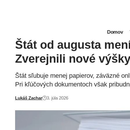
Domov
Štát od augusta mení
Zverejnili nové výšk
Štát sľubuje menej papierov, záväzné onl
Pri kľúčových dokumentoch však pribudn
Lukáš Zachar
3. júla 2026