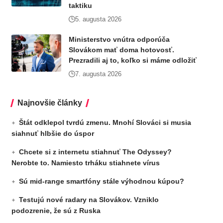
taktiku
5. augusta 2026
Ministerstvo vnútra odporúča
Slovákom mať doma hotovosť.
Prezradili aj to, koľko si máme odložiť
7. augusta 2026
Najnovšie články
Štát odklepol tvrdú zmenu. Mnohí Slováci si musia
siahnuť hlbšie do úspor
Chcete si z internetu stiahnuť The Odyssey?
Nerobte to. Namiesto trháku stiahnete vírus
Sú mid-range smartfóny stále výhodnou kúpou?
Testujú nové radary na Slovákov. Vzniklo
podozrenie, že sú z Ruska