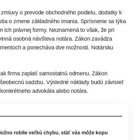
 zmluvy o prevode obchodného podielu, dodatky k
tia o zmene základného imania. Sprísnenie sa týka
n ich právnej formy. Neznamená to však, že pri
povinná osobná návšteva notára. Zákon zavádza
kumentoch a ponecháva dve možnosti. Notársku
však firma zaplatí samostatnú odmenu. Zákon
 všeobecnú sadzbu. Výsledné náklady budú závisieť
konkrétneho advokáta alebo notára.
Možno robíte veľkú chybu, stáť vás môže kopu