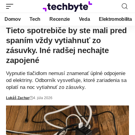
Domov
Tech
Recenzie
Veda
Elektromobilita
Tieto spotrebiče by ste mali pred
spaním vždy vytiahnuť zo
zásuvky. Iné radšej nechajte
zapojené
Vypnutie tlačidlom nemusí znamenať úplné odpojenie
od elektriny. Odborník vysvetľuje, ktoré zariadenia sa
oplatí na noc vytiahnuť zo zásuvky.
Lukáš Zachar
4. júla 2026