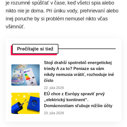
je rozumné spúšťať v čase, keď všetci spia alebo
nikto nie je doma. Pri úniku vody, prehrievaní alebo
inej poruche by si problém nemusel nikto včas
všimnúť.
Prečítajte si tiež
Stojí drahší spotrebič energetickej
triedy A za to? Peniaze sa vám
nikdy nemusia vrátiť, rozhoduje iné
číslo
22. júla 2026
EÚ chce z Európy spraviť prvý
„elektrický kontinent“.
Domácnostiam sľubuje nižšie účty
20. júla 2026