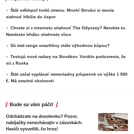
Štát odklepol tvrdú zmenu. Mnohí Slováci si musia
siahnuť hlbšie do úspor
Chcete si z internetu stiahnuť The Odyssey? Nerobte to.
Namiesto trháku stiahnete vírus
Sú mid-range smartfóny stále výhodnou kúpou?
Testujú nové radary na Slovákov. Vzniklo podozrenie, že
sú z Ruska
Štát začal vyplácať mimoriadny príspevok vo výške 1 500
€. Má smutné okolnosti
Bude sa vám páčiť
Odchádzate na dovolenku? Pozor,
nabíjačky nenechávajte v zásuvkách.
Hasiči vysvetlili, čo hrozí