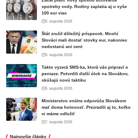
Začal platiť nový spôsob účtovania
spotreby vody. Rodiny zaplatia aj o vyše
100 eur viac
5. augusta 2026
Štát zrušil dôležitý príspevok. Mnohí
Slováci mali dostať stovky eur, nakoniec
nedostanú ani cent
5. augusta 2026
Takto vyzerá SMS-ka, ktorá vás pripraví o
peniaze. Potvrdili ďalší útok na Slovákov,
skúšajú novú taktiku
5. augusta 2026
Ministerstvo vnútra odporúča Slovákom
mať doma hotovosť. Prezradili aj to, koľko
si máme odložiť
7. augusta 2026
Najnovšie články