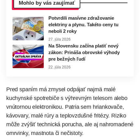
Mohlo by vás zaujímať
Potvrdili masívne zdražovanie
elektriny a plynu. Takéto ceny tu
neboli 2 roky
27. júla 2026
Na Slovensku začína platiť nový
zákon: Prináša obrovské výhody
pre bežných ľudí
22. júla 2026
Pred spaním má zmysel odpájať najmä malé
kuchynské spotrebiče s výhrevným telesom alebo
vnútornou elektronikou. Patria sem hriankovače,
kávovary, malé rúry a teplovzdušné fritézy. Riziko
môže zvýšiť technická porucha, ale aj nahromadené
omrvinky, mastnota či nečistoty.