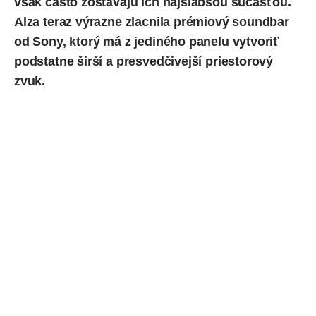
však často zostávajú ich najslabšou súčasťou.
Alza teraz výrazne zlacnila prémiový soundbar
od Sony, ktorý má z jediného panelu vytvoriť
podstatne širší a presvedčivejší priestorový
zvuk.