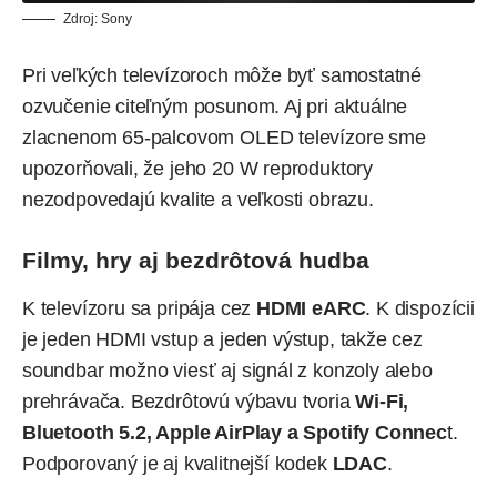
Zdroj: Sony
Pri veľkých televízoroch môže byť samostatné
ozvučenie citeľným posunom. Aj pri
aktuálne
zlacnenom 65-palcovom OLED televízore
sme
upozorňovali, že jeho 20 W reproduktory
nezodpovedajú kvalite a veľkosti obrazu.
Filmy, hry aj bezdrôtová hudba
K televízoru sa pripája cez
HDMI eARC
. K dispozícii
je jeden HDMI vstup a jeden výstup, takže cez
soundbar možno viesť aj signál z konzoly alebo
prehrávača. Bezdrôtovú výbavu tvoria
Wi-Fi,
Bluetooth 5.2, Apple AirPlay a Spotify Connec
t.
Podporovaný je aj kvalitnejší kodek
LDAC
.