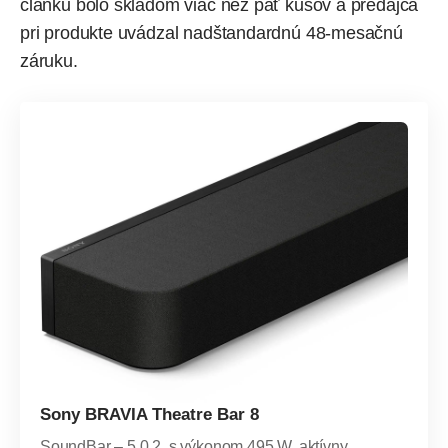
článku bolo skladom viac než päť kusov a predajca
pri produkte uvádzal nadštandardnú 48-mesačnú
záruku.
Sony BRAVIA Theatre Bar 8
SoundBar – 5.0.2, s výkonom 495 W, aktívny