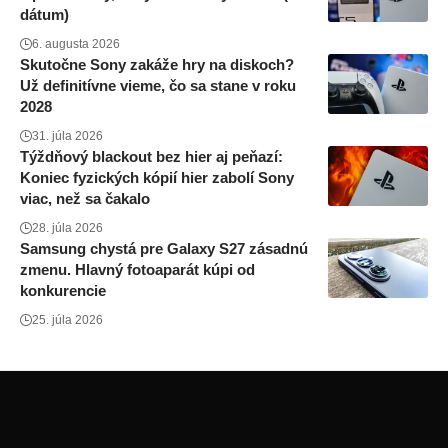
dátum)
6. augusta 2026
Skutočne Sony zakáže hry na diskoch?
Už definitívne vieme, čo sa stane v roku
2028
31. júla 2026
Týždňový blackout bez hier aj peňazí:
Koniec fyzických kópií hier zabolí Sony
viac, než sa čakalo
28. júla 2026
Samsung chystá pre Galaxy S27 zásadnú
zmenu. Hlavný fotoaparát kúpi od
konkurencie
25. júla 2026