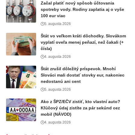
Začal platiť nový spôsob účtovania
spotreby vody. Rodiny zaplatia aj o vyše
100 eur viac
5. augusta 2026
Štát vo veľkom kráti dôchodky. Slovákom
vyplatí oveľa menej peňazí, než čakali (+
čísla)
4. augusta 2026
Štát zrušil dôležitý príspevok. Mnohí
Slováci mali dostať stovky eur, nakoniec
nedostanú ani cent
5. augusta 2026
Ako z ŠPZ/EČV zistiť, kto vlastní auto?
Kľúčový údaj zistíte za pár sekúnd cez
mobil (NÁVOD)
4. augusta 2026