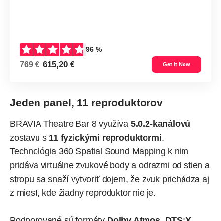
96 %
615,20 €
769 €
Get It Now
Jeden panel, 11 reproduktorov
BRAVIA Theatre Bar 8 využíva
5.0.2-kanálovú
zostavu s
11 fyzickými reproduktormi
.
Technológia 360 Spatial Sound Mapping k nim
pridáva virtuálne zvukové body a odrazmi od stien a
stropu sa snaží vytvoriť dojem, že zvuk prichádza aj
z miest, kde žiadny reproduktor nie je.
Podporované sú formáty
Dolby Atmos, DTS:X,