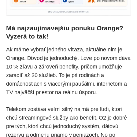
Má najzaujímavejšiu ponuku Orange?
Vyzerá to tak!
Ak máme vybrať jedného víťaza, aktuálne ním je
Orange. Dôvod je jednoduchý. Love po novom dáva
10 % zľavu a zároveň benefity, pričom umožňuje
zaradiť až 20 služieb. To je pri rodinách a
domácnostiach s viacerými paušálmi, internetom a
TV najväčší priestor na reálnu úsporu.
Telekom zostáva veľmi silný najmä pre ľudí, ktorí
chcú streamingové služby ako benefit. O2 je dobré
pre tých, ktorí chcú jednoduchý systém, dátovú
rezervu a odmenu priamo v peniazoch. No po