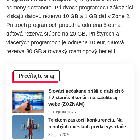
odmeny dostanete. Pri dvoch programoch zákazníci
získajú dátovú rezervu 10 GB a 1 GB dát v Zóne 2.
Pri troch programoch pribudne odmena 5 eur a
dátová rezerva stúpne na 20 GB. Pri štyroch a
viacerých programoch je odmena 10 eur, dátová
rezerva 30 GB a rovnaký roamingový benefit .
Prečítajte si aj
Slováci nečakane prišli o ďalších 6
TV staníc. Skončili na satelite aj
webe (ZOZNAM)
5. augusta 2026
Telekom zaskočil konkurenciu. Na
mnohých miestach predal vysielače
30. júla 2026