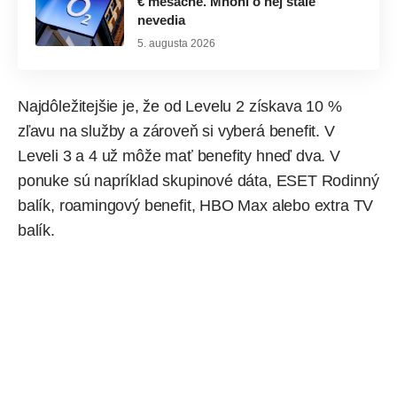
€ mesačne. Mnohí o nej stále
nevedia
5. augusta 2026
Najdôležitejšie je, že od Levelu 2 získava 10 %
zľavu na služby a zároveň si vyberá benefit. V
Leveli 3 a 4 už môže mať benefity hneď dva. V
ponuke sú napríklad skupinové dáta, ESET Rodinný
balík, roamingový benefit, HBO Max alebo extra TV
balík.