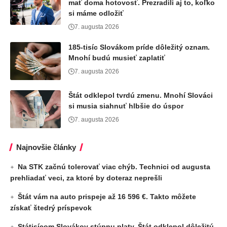
mať doma hotovosť. Prezradili aj to, koľko
si máme odložiť
7. augusta 2026
185-tisíc Slovákom príde dôležitý oznam.
Mnohí budú musieť zaplatiť
7. augusta 2026
Štát odklepol tvrdú zmenu. Mnohí Slováci
si musia siahnuť hlbšie do úspor
7. augusta 2026
Najnovšie články
Na STK začnú tolerovať viac chýb. Technici od augusta
prehliadať veci, za ktoré by doteraz neprešli
Štát vám na auto prispeje až 16 596 €. Takto môžete
získať štedrý príspevok
Státisícom Slovákov stúpnu platy. Štát odklepol dôležitú