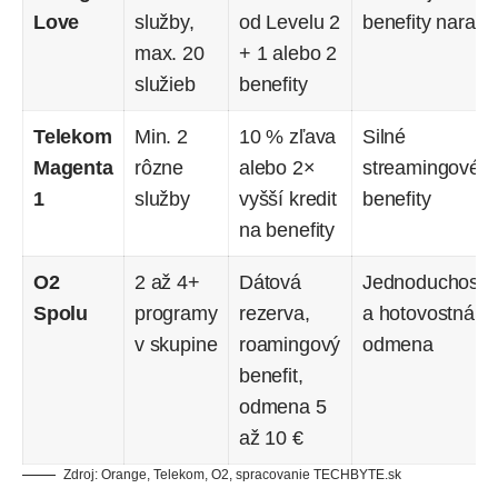
Love
služby,
od Levelu 2
benefity naraz
max. 20
+ 1 alebo 2
služieb
benefity
Telekom
Min. 2
10 % zľava
Silné
Magenta
rôzne
alebo 2×
streamingové
1
služby
vyšší kredit
benefity
na benefity
O2
2 až 4+
Dátová
Jednoduchosť
Spolu
programy
rezerva,
a hotovostná
v skupine
roamingový
odmena
benefit,
odmena 5
až 10 €
Zdroj: Orange, Telekom, O2, spracovanie TECHBYTE.sk