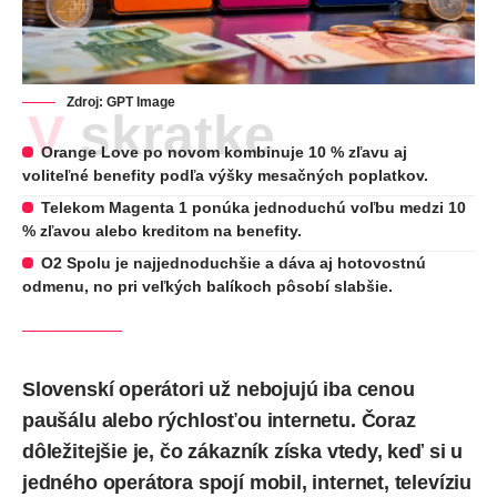
Zdroj: GPT Image
V skratke
Orange Love po novom kombinuje 10 % zľavu aj
voliteľné benefity podľa výšky mesačných poplatkov.
Telekom Magenta 1 ponúka jednoduchú voľbu medzi 10
% zľavou alebo kreditom na benefity.
O2 Spolu je najjednoduchšie a dáva aj hotovostnú
odmenu, no pri veľkých balíkoch pôsobí slabšie.
Slovenskí operátori už nebojujú iba cenou
paušálu alebo rýchlosťou internetu. Čoraz
dôležitejšie je, čo zákazník získa vtedy, keď si u
jedného operátora spojí mobil, internet, televíziu