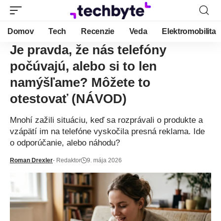
Domov
Tech
Recenzie
Veda
Elektromobilita
Je pravda, že nás telefóny
počúvajú, alebo si to len
namýšľame? Môžete to
otestovať (NÁVOD)
Mnohí zažili situáciu, keď sa rozprávali o produkte a
vzápätí im na telefóne vyskočila presná reklama. Ide
o odporúčanie, alebo náhodu?
Roman Drexler
- Redaktor
9. mája 2026