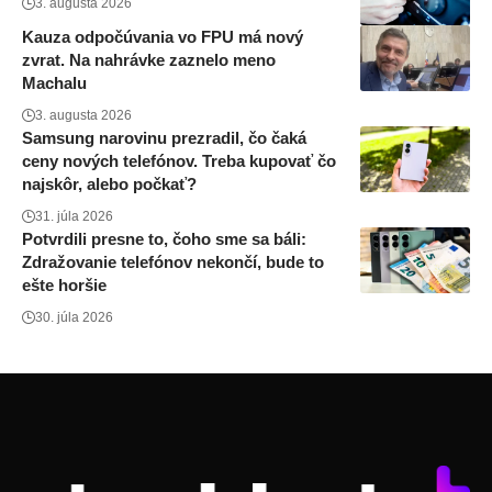
3. augusta 2026
Kauza odpočúvania vo FPU má nový
zvrat. Na nahrávke zaznelo meno
Machalu
3. augusta 2026
Samsung narovinu prezradil, čo čaká
ceny nových telefónov. Treba kupovať čo
najskôr, alebo počkať?
31. júla 2026
Potvrdili presne to, čoho sme sa báli:
Zdražovanie telefónov nekončí, bude to
ešte horšie
30. júla 2026