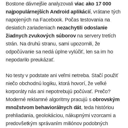
Bostone dávnejšie analyzovali
viac ako 17 000
najpopulárnejších Android aplikácií
, vrátane tých
napojených na Facebook. Počas testovania na
desiatich zariadeniach
nezachytili odoslanie
žiadnych zvukových súborov
na servery tretích
strán. Na druhú stranu, sami upozornili, že
odpočúvanie sa nedá úplne vylúčiť, len sa im ho
nepodarilo preukázať.
No testy v podstate ani veľmi netreba. Stačí použiť
niečo obchodnú logiku, ktorá hovorí, že veľké
korporáty nás ani nepotrebujú počúvať. Prečo?
Moderné reklamné algoritmy pracujú s
obrovským
množstvom behaviorálnych dát
, teda históriou
prehliadania, geolokáciou, nákupnými vzorcami a
predovšetkým správaním miliónov podobných