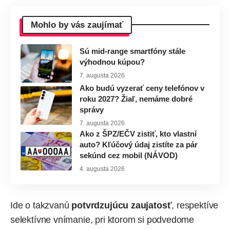
Mohlo by vás zaujímať
Sú mid-range smartfóny stále
výhodnou kúpou?
7. augusta 2026
Ako budú vyzerať ceny telefónov v
roku 2027? Žiaľ, nemáme dobré
správy
7. augusta 2026
Ako z ŠPZ/EČV zistiť, kto vlastní
auto? Kľúčový údaj zistíte za pár
sekúnd cez mobil (NÁVOD)
4. augusta 2026
Ide o takzvanú
potvrdzujúcu zaujatosť
, respektíve
selektívne vnímanie, pri ktorom si podvedome