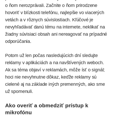
o ňom nerozprávali. Začnite o ňom prirodzene
hovoriť v blízkosti telefónu, najlepšie vo viacerých
vetách a v rôznych súvislostiach. Kľúčové je
nevyhľadávať danú tému na internete, neklikať na
žiadny súvisiaci obsah ani nereagovať na prípadné
odporúčania.
Potom už len počas nasledujúcich dní sledujte
reklamy v aplikáciách a na navštívených weboch.
Ak sa téma objaví v reklamách, môže ísť o signál;
hoci nie nevyhnutne dôkaz, keďže reklamy sú
cielené aj na základe iných premenných, ako sme
už spomenuli.
Ako overiť a obmedziť prístup k
mikrofónu