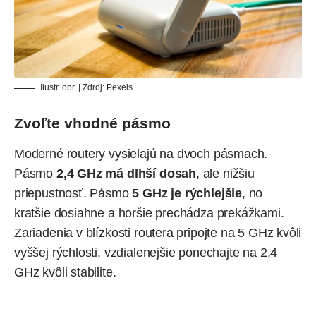
Ilustr. obr. | Zdroj: Pexels
Zvoľte vhodné pásmo
Moderné routery vysielajú na dvoch pásmach.
Pásmo
2,4 GHz má dlhší dosah
, ale nižšiu
priepustnosť. Pásmo
5 GHz je rýchlejšie
, no
kratšie dosiahne a horšie prechádza prekážkami.
Zariadenia v blízkosti routera pripojte na 5 GHz kvôli
vyššej rýchlosti, vzdialenejšie ponechajte na 2,4
GHz kvôli stabilite.