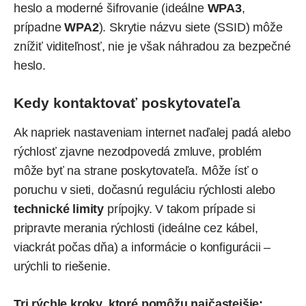
heslo a moderné šifrovanie (ideálne
WPA3
,
prípadne
WPA2
). Skrytie názvu siete (SSID) môže
znížiť viditeľnosť, nie je však náhradou za bezpečné
heslo.
Kedy kontaktovať poskytovateľa
Ak napriek nastaveniam internet naďalej padá alebo
rýchlosť zjavne nezodpovedá zmluve, problém
môže byť na strane poskytovateľa. Môže ísť o
poruchu v sieti, dočasnú reguláciu rýchlosti alebo
technické limity
prípojky. V takom prípade si
pripravte merania rýchlosti (ideálne cez kábel,
viackrát počas dňa) a informácie o konfigurácii –
urýchli to riešenie.
Tri rýchle kroky, ktoré pomôžu najčastejšie: