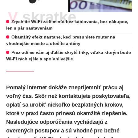
V skratke
Zrýchlite Wi‑Fi za 5 minút bez káblovania, bez nákupov,
len s pár nastaveniami
Okamžitý efekt nastane, keď presuniete router na
vhodnejšie miesto a otočíte antény
Prezradíme vám aj ďalšie skryté triky, vďaka ktorým bude
Wi-Fi rýchlejšie a spoľahlivejšie
Pomalý internet dokáže znepríjemniť prácu aj
voľný čas. Skôr než kontaktujete poskytovateľa,
oplatí sa urobiť niekoľko bezplatných krokov,
ktoré v praxi často prinesú okamžité zlepšenie.
Nasledujúce odporúčania vychádzajú z
overených postupov a sú vhodné pre bežné