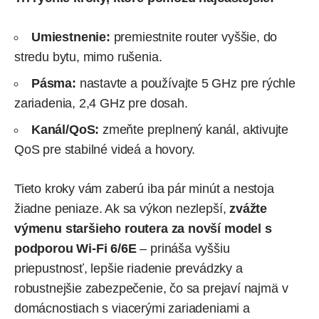
Umiestnenie:
premiestnite router vyššie, do
stredu bytu, mimo rušenia.
Pásma:
nastavte a používajte 5 GHz pre rýchle
zariadenia, 2,4 GHz pre dosah.
Kanál/QoS:
zmeňte preplnený kanál, aktivujte
QoS pre stabilné videá a hovory.
Tieto kroky vám zaberú iba pár minút a nestoja
žiadne
peniaze
. Ak sa výkon nezlepší,
zvážte
výmenu staršieho routera za novší model s
podporou Wi‑Fi 6/6E
– prináša vyššiu
priepustnosť, lepšie riadenie prevádzky a
robustnejšie zabezpečenie, čo sa prejaví najmä v
domácnostiach s viacerými zariadeniami a