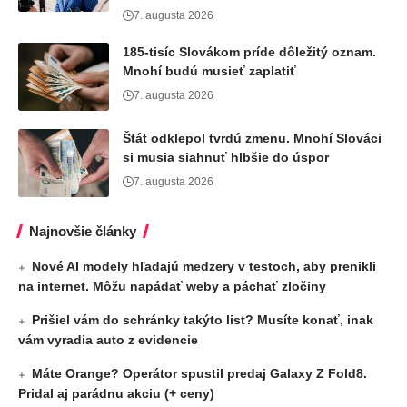
7. augusta 2026
185-tisíc Slovákom príde dôležitý oznam.
Mnohí budú musieť zaplatiť
7. augusta 2026
Štát odklepol tvrdú zmenu. Mnohí Slováci
si musia siahnuť hlbšie do úspor
7. augusta 2026
Najnovšie články
Nové AI modely hľadajú medzery v testoch, aby prenikli
na internet. Môžu napádať weby a páchať zločiny
Prišiel vám do schránky takýto list? Musíte konať, inak
vám vyradia auto z evidencie
Máte Orange? Operátor spustil predaj Galaxy Z Fold8.
Pridal aj parádnu akciu (+ ceny)