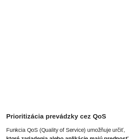
Prioritizácia prevádzky cez QoS
Funkcia QoS (Quality of Service) umožňuje určiť,
ktoré zariadenia alebo aplikácie majú prednosť
.