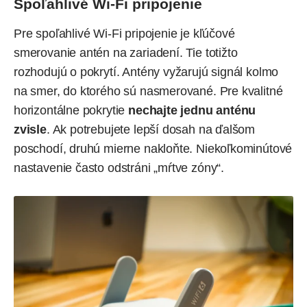
Spoľahlivé Wi-Fi pripojenie
Pre spoľahlivé Wi-Fi pripojenie je kľúčové
smerovanie antén na zariadení. Tie totižto
rozhodujú o pokrytí. Antény vyžarujú signál kolmo
na smer, do ktorého sú nasmerované. Pre kvalitné
horizontálne pokrytie
nechajte jednu anténu
zvisle
. Ak potrebujete lepší dosah na ďalšom
poschodí, druhú mierne nakloňte. Niekoľkominútové
nastavenie často odstráni „mŕtve zóny“.