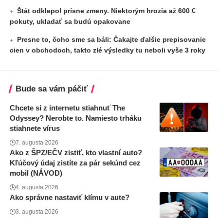
Štát odklepol prísne zmeny. Niektorým hrozia až 600 €
pokuty, ukladať sa budú opakovane
Presne to, čoho sme sa báli: Čakajte ďalšie prepisovanie
cien v obchodoch, takto zlé výsledky tu neboli vyše 3 roky
Bude sa vám páčiť
Chcete si z internetu stiahnuť The
Odyssey? Nerobte to. Namiesto trháku
stiahnete vírus
7. augusta 2026
Ako z ŠPZ/EČV zistiť, kto vlastní auto?
Kľúčový údaj zistíte za pár sekúnd cez
mobil (NÁVOD)
4. augusta 2026
Ako správne nastaviť klímu v aute?
3. augusta 2026