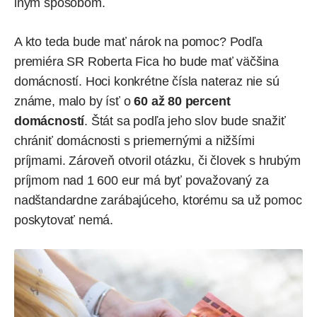
iným spôsobom.
A kto teda bude mať nárok na pomoc? Podľa
premiéra SR Roberta Fica ho bude mať väčšina
domácností. Hoci konkrétne čísla nateraz nie sú
známe, malo by ísť o
60 až 80 percent
domácností
. Štát sa podľa jeho slov bude snažiť
chrániť domácnosti s priemernými a nižšími
príjmami. Zároveň otvoril otázku, či človek s hrubým
príjmom nad 1 600 eur má byť považovaný za
nadštandardne zarábajúceho, ktorému sa už pomoc
poskytovať nemá.