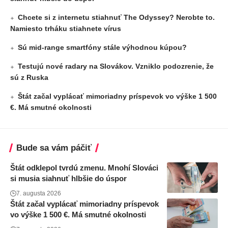
Chcete si z internetu stiahnuť The Odyssey? Nerobte to.
Namiesto trháku stiahnete vírus
Sú mid-range smartfóny stále výhodnou kúpou?
Testujú nové radary na Slovákov. Vzniklo podozrenie, že
sú z Ruska
Štát začal vyplácať mimoriadny príspevok vo výške 1 500
€. Má smutné okolnosti
Bude sa vám páčiť
Štát odklepol tvrdú zmenu. Mnohí Slováci
si musia siahnuť hlbšie do úspor
7. augusta 2026
Štát začal vyplácať mimoriadny príspevok
vo výške 1 500 €. Má smutné okolnosti