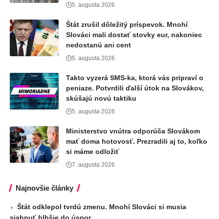
5. augusta 2026
Štát zrušil dôležitý príspevok. Mnohí
Slováci mali dostať stovky eur, nakoniec
nedostanú ani cent
5. augusta 2026
Takto vyzerá SMS-ka, ktorá vás pripraví o
peniaze. Potvrdili ďalší útok na Slovákov,
skúšajú novú taktiku
5. augusta 2026
Ministerstvo vnútra odporúča Slovákom
mať doma hotovosť. Prezradili aj to, koľko
si máme odložiť
7. augusta 2026
Najnovšie články
Štát odklepol tvrdú zmenu. Mnohí Slováci si musia
siahnuť hlbšie do úspor