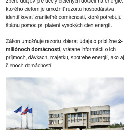
zbere údajov pre účely cielených dotácií na energie,
ktorého cieľom je umožniť rezortu hospodárstva
identifikovať zraniteľné domácnosti, ktoré potrebujú
štátnu pomoc pri platení vysokých cien energií.
Zákon umožňuje rezortu zbierať údaje o približne
2-
miliónoch domácností
, vrátane informácií o ich
príjmoch, dávkach, majetku, spotrebe energií, ako aj
členoch domácností.