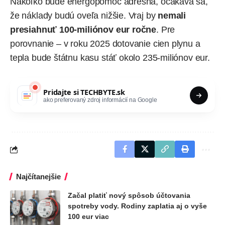
Nakoľko bude energopomoc adresná, očakáva sa,
že náklady budú oveľa nižšie. Vraj by
nemali
presiahnuť 100-miliónov eur ročne
. Pre
porovnanie – v roku 2025 dotovanie cien plynu a
tepla bude štátnu kasu stáť okolo 235-miliónov eur.
Pridajte si
TECHBYTE.sk
ako preferovaný zdroj informácií na Google
Najčítanejšie
Začal platiť nový spôsob účtovania
spotreby vody. Rodiny zaplatia aj o vyše
100 eur viac