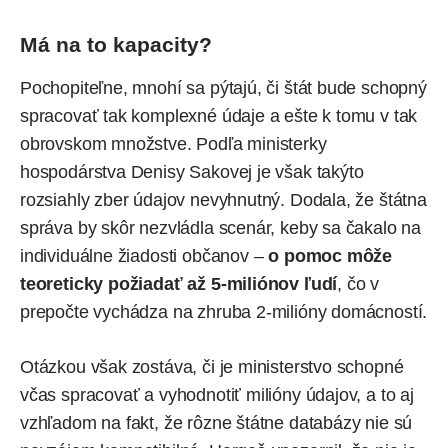
Má na to kapacity?
Pochopiteľne, mnohí sa pýtajú, či štát bude schopný
spracovať tak komplexné údaje a ešte k tomu v tak
obrovskom množstve. Podľa ministerky
hospodárstva Denisy Sakovej je však takýto
rozsiahly zber údajov nevyhnutný. Dodala, že štátna
správa by skôr nezvládla scenár, keby sa čakalo na
individuálne žiadosti občanov –
o pomoc môže
teoreticky požiadať až 5-miliónov ľudí
, čo v
prepočte vychádza na zhruba 2-milióny domácností.
Otázkou však zostáva, či je ministerstvo schopné
včas spracovať a vyhodnotiť milióny údajov, a to aj
vzhľadom na fakt, že rôzne štátne databázy nie sú