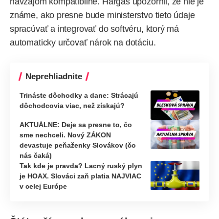
navzájom kompatibilné. Hargaš upozornil, že nie je
známe, ako presne bude ministerstvo tieto údaje
spracúvať a integrovať do softvéru, ktorý má
automaticky určovať nárok na dotáciu.
Neprehliadnite
Trináste dôchodky a dane: Strácajú
dôchodcovia viac, než získajú?
AKTUÁLNE: Deje sa presne to, čo
sme nechceli. Nový ZÁKON
devastuje peňaženky Slovákov (čo
nás čaká)
Tak kde je pravda? Lacný ruský plyn
je HOAX. Slováci zaň platia NAJVIAC
v celej Európe