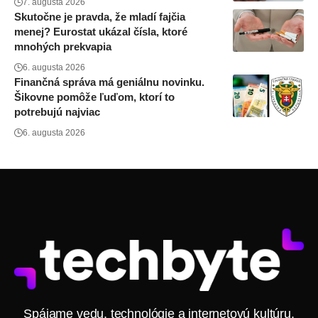
7. augusta 2026
Skutočne je pravda, že mladí fajčia
menej? Eurostat ukázal čísla, ktoré
mnohých prekvapia
6. augusta 2026
Finančná správa má geniálnu novinku.
Šikovne pomôže ľuďom, ktorí to
potrebujú najviac
6. augusta 2026
Spájame vedu, technológie a internetovú kultúru.