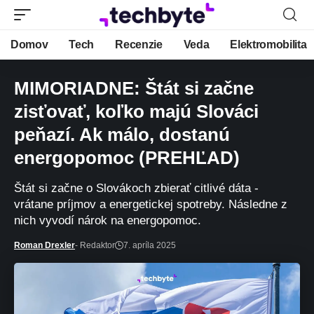
Domov
Tech
Recenzie
Veda
Elektromobilita
MIMORIADNE: Štát si začne
zisťovať, koľko majú Slováci
peňazí. Ak málo, dostanú
energopomoc (PREHĽAD)
Štát si začne o Slovákoch zbierať citlivé dáta -
vrátane príjmov a energetickej spotreby. Následne z
nich vyvodí nárok na energopomoc.
Roman Drexler
- Redaktor
7. apríla 2025