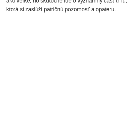
ako veľké, no skutočne ide o významný časť trhu,
ktorá si zaslúži patričnú pozornosť a opateru.