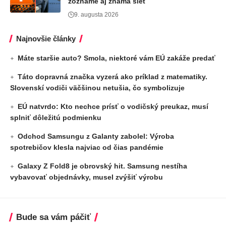
zozname aj známa sieť
9. augusta 2026
Najnovšie články
Máte staršie auto? Smola, niektoré vám EÚ zakáže predať
Táto dopravná značka vyzerá ako príklad z matematiky.
Slovenskí vodiči väčšinou netušia, čo symbolizuje
EÚ natvrdo: Kto nechce prísť o vodičský preukaz, musí
splniť dôležitú podmienku
Odchod Samsungu z Galanty zabolel: Výroba
spotrebičov klesla najviac od čias pandémie
Galaxy Z Fold8 je obrovský hit. Samsung nestíha
vybavovať objednávky, musel zvýšiť výrobu
Bude sa vám páčiť