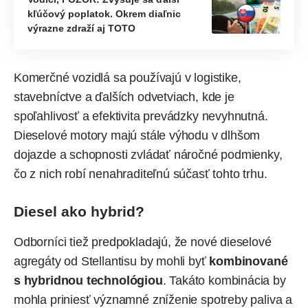
kľúčový poplatok. Okrem diaľnic
výrazne zdraží aj TOTO
Komerčné vozidlá sa používajú v logistike,
stavebníctve a ďalších odvetviach, kde je
spoľahlivosť a efektivita prevádzky nevyhnutná.
Dieselové motory majú stále výhodu v dlhšom
dojazde a schopnosti zvládať náročné podmienky,
čo z nich robí nenahraditeľnú súčasť tohto trhu.
Diesel ako hybrid?
Odborníci tiež predpokladajú, že nové dieselové
agregáty od Stellantisu by mohli byť
kombinované
s hybridnou technológiou
. Takáto kombinácia by
mohla priniesť významné zníženie spotreby paliva a