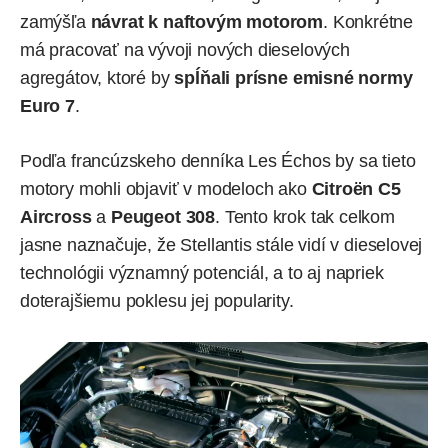
zamýšľa
návrat k naftovým motorom
. Konkrétne
má pracovať na vývoji nových dieselových
agregátov, ktoré by
spĺňali prísne emisné normy
Euro 7
.
Podľa francúzskeho denníka Les Échos by sa tieto
motory mohli objaviť v modeloch ako
Citroën C5
Aircross
a
Peugeot 308
. Tento krok tak celkom
jasne naznačuje, že Stellantis stále vidí v dieselovej
technológii významný potenciál, a to aj napriek
doterajšiemu poklesu jej popularity.