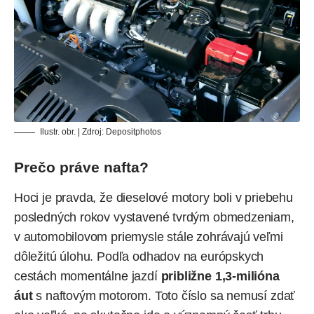
Ilustr. obr. | Zdroj:
Depositphotos
Prečo práve nafta?
Hoci je pravda, že dieselové motory boli v priebehu
posledných rokov vystavené tvrdým obmedzeniam,
v automobilovom priemysle stále zohrávajú veľmi
dôležitú úlohu. Podľa odhadov na európskych
cestách momentálne jazdí
približne 1,3-milióna
áut
s naftovým motorom. Toto číslo sa nemusí zdať