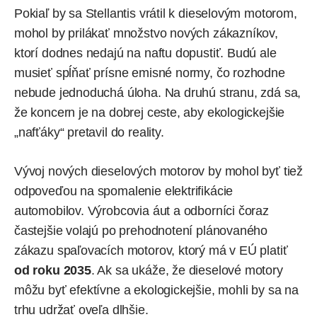
Pokiaľ by sa Stellantis vrátil k dieselovým motorom,
mohol by prilákať množstvo nových zákazníkov,
ktorí dodnes nedajú na naftu dopustiť. Budú ale
musieť spĺňať prísne emisné normy, čo rozhodne
nebude jednoduchá úloha. Na druhú stranu, zdá sa,
že koncern je na dobrej ceste, aby ekologickejšie
„nafťáky“ pretavil do reality.
Vývoj nových dieselových motorov by mohol byť tiež
odpoveďou na spomalenie elektrifikácie
automobilov. Výrobcovia áut a odborníci čoraz
častejšie volajú po prehodnotení plánovaného
zákazu spaľovacích motorov, ktorý má v EÚ platiť
od roku 2035
. Ak sa ukáže, že dieselové motory
môžu byť efektívne a ekologickejšie, mohli by sa na
trhu udržať oveľa dlhšie.