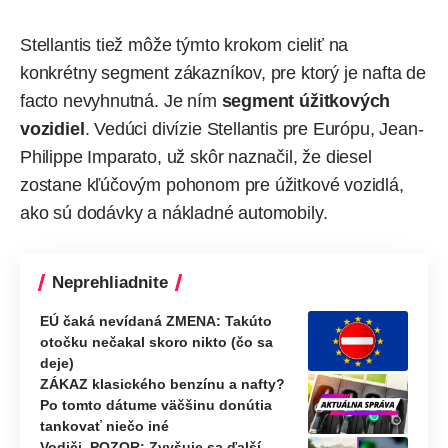
Stellantis tiež môže týmto krokom cieliť na
konkrétny segment zákazníkov, pre ktorý je nafta de
facto nevyhnutná. Je ním
segment úžitkových
vozidiel
. Vedúci divízie Stellantis pre Európu, Jean-
Philippe Imparato, už skôr naznačil, že diesel
zostane kľúčovým pohonom pre úžitkové vozidlá,
ako sú dodávky a nákladné automobily.
Neprehliadnite
EÚ čaká nevídaná ZMENA: Takúto
otočku nečakal skoro nikto (čo sa
deje)
ZÁKAZ klasického benzínu a nafty?
Po tomto dátume väčšinu donútia
tankovať niečo iné
Vodiči, POZOR: Zvyšuje sa ďalší