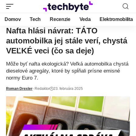
Domov
Tech
Recenzie
Veda
Elektromobilita
Nafta hlási návrat: TÁTO
automobilka jej stále verí, chystá
VEĽKÉ veci (čo sa deje)
Môže byť nafta ekologická? Veľká automobilka chystá
dieselové agregáty, ktoré by spĺňali prísne emisné
normy Euro 7.
Roman Drexler
- Redaktor
23. februára 2025