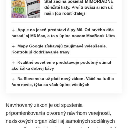
Štát začína posielať MIMORIADNE
dôležité listy. Prví Slováci si ich už
našli (čo robiť ďalej)
Apple na jeseň predstaví čipy M6. Od prvého dňa
nasadí aj M6 Max, a to v úplne novom MacBook Ultra
Mapy Google získavajú zaujímavé vylepšenie.
Kontrolujú dodržiavanie trasy
Kvalitné osvetlenie predstavuje podobný stimul
ako šálka dobrej kávy
Na Slovensku už platí nový zákon: Väčšina ľudí o
ňom nevie, týka sa však úplne všetkých
Navrhovaný zákon je od spustenia
pripomienkovania otvorený návrhom verejnosti,
neziskových organizácií aj samotných sociálnych