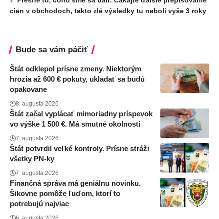
Presne to, čoho sme sa báli: Čakajte ďalšie prepisovanie
cien v obchodoch, takto zlé výsledky tu neboli vyše 3 roky
Bude sa vám páčiť
Štát odklepol prísne zmeny. Niektorým
hrozia až 600 € pokuty, ukladať sa budú
opakovane
8. augusta 2026
Štát začal vyplácať mimoriadny príspevok
vo výške 1 500 €. Má smutné okolnosti
7. augusta 2026
Štát potvrdil veľké kontroly. Prísne stráži
všetky PN-ky
7. augusta 2026
Finančná správa má geniálnu novinku.
Šikovne pomôže ľuďom, ktorí to
potrebujú najviac
6. augusta 2026