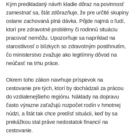
Kým predkladaný návrh kladie dôraz na povinnosť
zamestnať sa, štát zdôrazňuje, že pre určité skupiny
ostane zachovaná plná dávka. Pôjde najmä o ľudí,
ktorí pre zdravotné problémy či rodinnú situáciu
pracovať nemôžu. Upozorňuje sa napríklad na
starostlivosť o blízkych so zdravotným postihnutím,
čo ministerstvo zvažuje ako legitímny dôvod na
neúčasť na trhu práce.
Okrem toho zákon navrhuje príspevok na
cestovanie pre tých, ktorí by dochádzali za prácou
do vzdialenejšieho regiónu. Náklady na dopravu
často výrazne zaťažujú rozpočet rodín v hmotnej
núdzi, a štát tak chce predísť situácii, keď by sa
prekážkou stal práve nedostatok financií na
cestovanie.