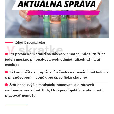
Zdroj:
Depositphotos
V skratke
Pri prvom odmietnutí sa dávka v hmotnej núdzi zníži na
jeden mesiac, pri opakovaných odmietnutiach až na tri
mesiace
Zákon počíta s preplácaním časti cestovných nákladov a
s prispôsobením ponúk pre špecifické skupiny
Štát chce zvýšiť motiváciu pracovať, ale zároveň
neplánuje zasiahnuť ľudí, ktorí pre objektívne okolnosti
pracovať nemôžu