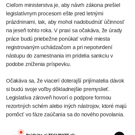
Cieľom ministerstva je, aby návrh zákona prešiel
legislatívnym procesom ešte pred letnými
prázdninami, tak, aby mohol nadobudnúť účinnosť
na jeseň tohto roka. V praxi sa očakáva, že úrady
práce budú priebežne ponúkať voľné miesta
registrovaným uchádzačom a pri nepotvrdení
nástupu do zamestnania im pridelia sankciu v
podobe zníženia príspevku.
Očakáva sa, že viacerí doterajší prijímatelia dávok
si budú svoje voľby dôkladnejšie premyslieť.
Legislatíva zároveň hovorí o podpore formou
rezortných schém alebo iných nástrojov, ktoré majú
pomôcť vo fáze zaúčania sa do nového povolania.
Pridajte si
TECHBYTE.sk