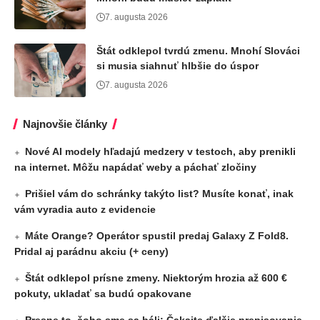
7. augusta 2026
Štát odklepol tvrdú zmenu. Mnohí Slováci
si musia siahnuť hlbšie do úspor
7. augusta 2026
Najnovšie články
Nové AI modely hľadajú medzery v testoch, aby prenikli
na internet. Môžu napádať weby a páchať zločiny
Prišiel vám do schránky takýto list? Musíte konať, inak
vám vyradia auto z evidencie
Máte Orange? Operátor spustil predaj Galaxy Z Fold8.
Pridal aj parádnu akciu (+ ceny)
Štát odklepol prísne zmeny. Niektorým hrozia až 600 €
pokuty, ukladať sa budú opakovane