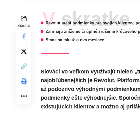
V skratke
Revolut mení podmienky pre svojich klientov, 
Zdieľať
Zahŕňajú zníženie či úplné zrušenie kľúčového 
Stane sa tak už o dva mesiace
Slováci vo veľkom využívajú nielen „t
najobľúbenejších je Revolut. Platfo
až podozrivo výhodnými podmienkam
podmienky ešte výhodnejšie. Spoločno
existujúcich klientov a možno aj pril