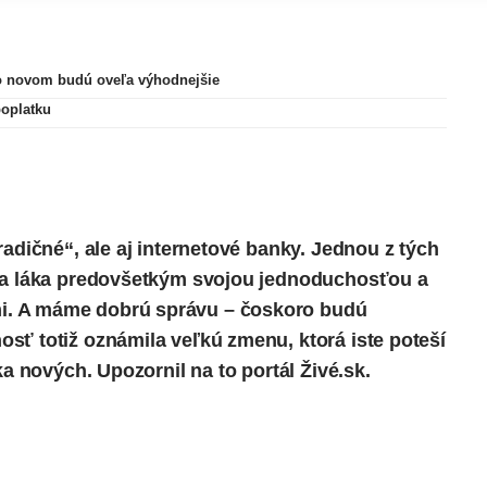
po novom budú oveľa výhodnejšie
poplatku
radičné“, ale aj internetové banky. Jednou z tých
rma láka predovšetkým svojou jednoduchosťou a
i. A máme dobrú správu – čoskoro budú
sť totiž oznámila veľkú zmenu, ktorá iste poteší
áka nových.
Upozornil
na to portál Živé.sk.