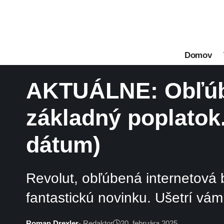
Domov
AKTUÁLNE: Obľúbe
základný poplatok.
dátum)
Revolut, obľúbená internetová 
fantastickú novinku. Ušetrí vám
Roman Drexler
- Redaktor
20. februára 2025