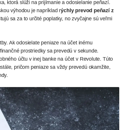
a, ktorá slúži na prijímanie a odosielanie peňazí.
kou výhodou je napríklad r
ýchly prevod peňazí z
ujú sa za to určité poplatky, no zvyčajne sú veľmi
atby. Ak odosielate peniaze na účet inému
 finančné prostriedky sa prevedú v sekunde.
obného účtu v inej banke na účet v Revolute. Túto
tále, pričom peniaze sa vždy prevedú okamžite,
ndy.