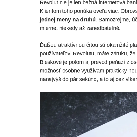
Revolut nie je len bežná internetová bank
Klientom toho ponúka oveľa viac. Obrovs
jednej meny na druhú
. Samozrejme, účt
mierne, niekedy až zanedbateľné.
Ďalšou atraktívnou črtou sú okamžité pl
používateľovi Revolutu, máte záruku, že
Bleskové je potom aj prevod peňazí z os
možnosť osobne využívam prakticky neus
nanajvýš do pár sekúnd, a to aj cez víke