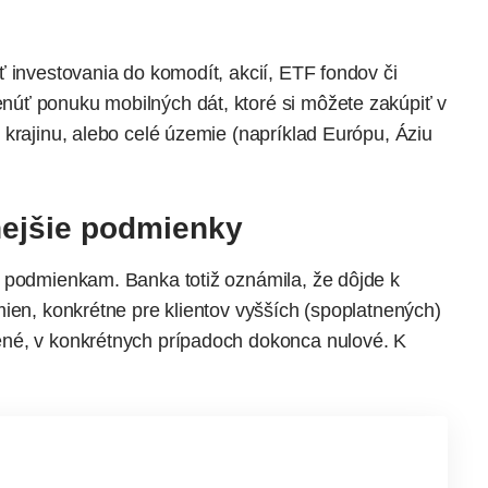
 investovania do komodít, akcií, ETF fondov či
enúť
ponuku mobilných dát
, ktoré si môžete zakúpiť v
krajinu, alebo celé územie (napríklad Európu, Áziu
nejšie podmienky
 podmienkam. Banka totiž oznámila, že dôjde k
ien, konkrétne pre klientov vyšších (spoplatnených)
né, v konkrétnych prípadoch dokonca nulové. K