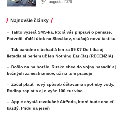
4. augusta 2026
Najnovšie články
Takto vyzerá SMS-ka, ktorá vás pripraví o peniaze.
Potvrdili ďalší útok na Slovákov, skúšajú novú taktiku
Tak parádne slúchadlá len za 99 €? Do fitka aj
lietadla si beriem už len Nothing Ear (3a) (RECENZIA)
Došlo na najhoršie. Rusko chce do vojny nasadiť aj
bežných zamestnancov, už na tom pracuje
Začal platiť nový spôsob účtovania spotreby vody.
Rodiny zaplatia aj o vyše 100 eur viac
Apple chystá revolučné AirPods, ktoré bude chcieť
každý. Prídu na jeseň