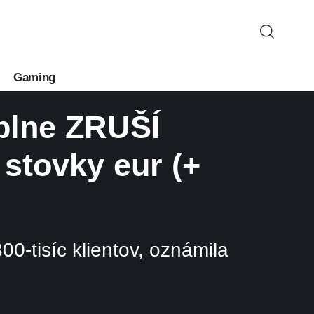
Gaming
plne ZRUŠÍ
 stovky eur (+
0-tisíc klientov, oznámila