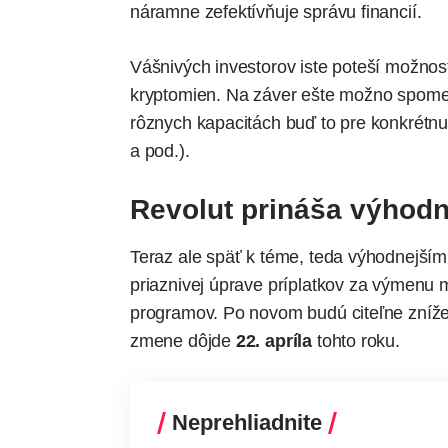
náramne zefektívňuje správu financií.
Vášnivých investorov iste poteší možnosť
kryptomien. Na záver ešte možno spom
rôznych kapacitách buď to pre konkrétnu 
a pod.).
Revolut prináša výhod
Teraz ale späť k téme, teda výhodnejším
priaznivej úprave príplatkov za výmenu m
programov. Po novom budú citeľne zníže
zmene dôjde
22. apríla
tohto roku.
Neprehliadnite