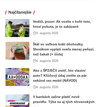
Najčítanejšie
Vodiči, pozor: Ak vozíte v kufri toto,
hrozí pokuta, je to zakázané
3. augusta 2026
Štát vo veľkom kráti dôchodky.
Slovákom vyplatí oveľa menej peňazí,
než čakali (+ čísla)
4. augusta 2026
Ako z ŠPZ/EČV zistiť, kto vlastní
auto? Kľúčový údaj zistíte za pár
sekúnd cez mobil (NÁVOD)
4. augusta 2026
V bankách začne platiť nové
pravidlo. Týka sa aj tých slovenských