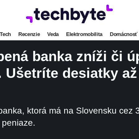
Tech
Recenzie
Veda
Elektromobilita
Domácnosť
ná banka zníži či ú
 Ušetríte desiatky až
banka, ktorá má na Slovensku cez 30
 peniaze.