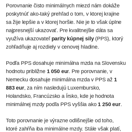
Porovnanie čisto minimálnych miezd nám dokáže
poskytnúť ako-taký prehľad o tom, v ktorej krajine
sa žije lepšie a v ktorej horšie. Nie je to však úplne
najpresnejší ukazovať. Pre kvalitnejšie dáta sa
využíva ukazovateľ
parity kúpnej sily
(PPS), ktorý
zohľadňuje aj rozdiely v cenovej hladine.
Podľa PPS dosahuje minimálna mzda na Slovensku
hodnotu približne
1 050 eu
r. Pre porovnanie, v
Nemecku dosahuje minimálna mzda v PPS až
1
883 eur
, za ním nasledujú Luxembursko,
Holandsko, Francúzsko a Írsko, kde je hodnota
minimálnej mzdy podľa PPS vyššia ako
1 250 eur
.
Toto porovnanie je výrazne odlišnejšie od toho,
ktoré zahŕňa iba minimálne mzdy. Stále však platí,