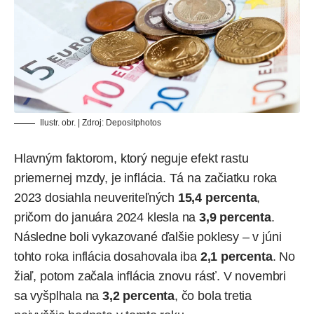
Ilustr. obr. | Zdroj:
Depositphotos
Hlavným faktorom, ktorý neguje efekt rastu
priemernej mzdy, je inflácia. Tá na začiatku roka
2023 dosiahla neuveriteľných
15,4 percenta
,
pričom do januára 2024 klesla na
3,9 percenta
.
Následne boli vykazované ďalšie poklesy – v júni
tohto roka inflácia dosahovala iba
2,1 percenta
. No
žiaľ, potom začala inflácia znovu rásť. V novembri
sa vyšplhala na
3,2 percenta
, čo bola tretia