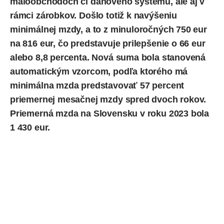
maloobchodoch či daňového systému, ale aj v
rámci zárobkov. Došlo totiž k navýšeniu
minimálnej mzdy, a to z minuloročných 750 eur
na 816 eur, čo predstavuje prilepšenie o 66 eur
alebo 8,8 percenta. Nová suma bola stanovená
automatickým vzorcom, podľa ktorého má
minimálna mzda predstavovať 57 percent
priemernej mesačnej mzdy spred dvoch rokov.
Priemerná mzda na Slovensku v roku 2023 bola
1 430 eur.