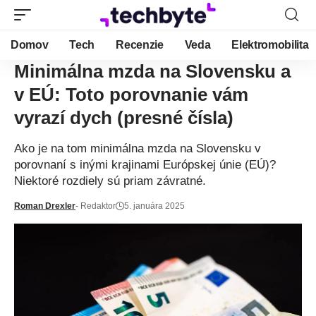
Domov
Tech
Recenzie
Veda
Elektromobilita
Minimálna mzda na Slovensku a
v EÚ: Toto porovnanie vám
vyrazí dych (presné čísla)
Ako je na tom minimálna mzda na Slovensku v
porovnaní s inými krajinami Európskej únie (EÚ)?
Niektoré rozdiely sú priam závratné.
Roman Drexler
- Redaktor
5. januára 2025