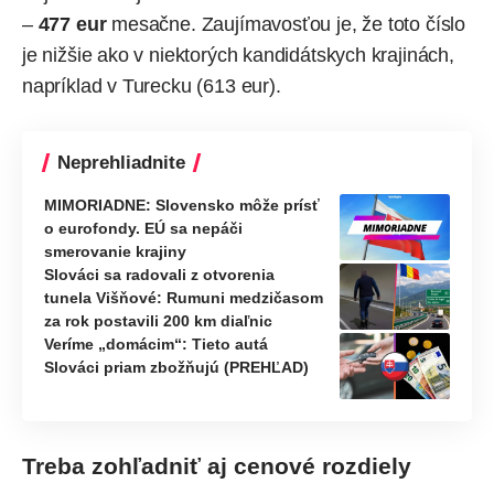
–
477 eur
mesačne. Zaujímavosťou je, že toto číslo
je nižšie ako v niektorých kandidátskych krajinách,
napríklad v Turecku (613 eur).
Neprehliadnite
MIMORIADNE: Slovensko môže prísť
o eurofondy. EÚ sa nepáči
smerovanie krajiny
Slováci sa radovali z otvorenia
tunela Višňové: Rumuni medzičasom
za rok postavili 200 km diaľnic
Veríme „domácim“: Tieto autá
Slováci priam zbožňujú (PREHĽAD)
Treba zohľadniť aj cenové rozdiely