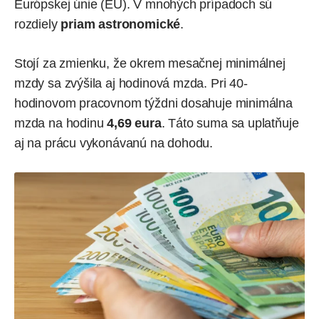
Európskej únie (EÚ). V mnohých prípadoch sú
rozdiely
priam astronomické
.
Stojí za zmienku, že okrem mesačnej minimálnej
mzdy sa zvýšila aj hodinová mzda. Pri 40-
hodinovom pracovnom týždni dosahuje minimálna
mzda na hodinu
4,69 eura
. Táto suma sa uplatňuje
aj na prácu vykonávanú na dohodu.