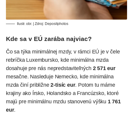
Ilustr. obr. | Zdroj:
Depositphotos
Kde sa v EÚ zarába najviac?
Čo sa týka minimálnej mzdy, v rámci EÚ je v čele
rebríčka Luxembursko, kde minimálna mzda
dosahuje pre nás nepredstaviteľných
2 571 eur
mesačne. Nasleduje Nemecko, kde minimálna
mzda činí približne
2-tisíc eur
. Potom tu máme
krajiny ako Írsko, Holandsko a Francúzsko, ktoré
majú pre minimálnu mzdu stanovenú výšku
1 761
eur
.