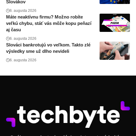
Slovákov
6. augusta 2026
Máte neaktívnu firmu? Možno robíte
veľkú chybu, stáť vás môže kopu peňazí
aj času
6. augusta 2026
Slováci bankrotujú vo veľkom. Takto zlé
výsledky sme už dlho nevideli
6. augusta 2026