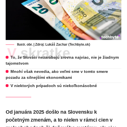
Ilustr. obr. | Zdroj: Lukáš Zachar (Techbyte.sk)
V skratke
To, že Slováci nezarábajú zrovna najviac, nie je žiadnym
tajomstvom
Mnohí však nevedia, ako veľmi sme v tomto smere
pozadu za silnejšími ekonomikami
V niektorých prípadoch sú niekoľkonásobné
Od januára 2025 došlo na Slovensku k
početným zmenám, a to nielen v rámci cien v