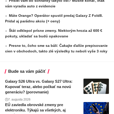
Prišiel vám do schránky takýto list? Musíte konať, inak
vám vyradia auto z evidencie
Máte Orange? Operátor spustil predaj Galaxy Z Fold8.
Pridal aj parádnu akciu (+ ceny)
Štát odklepol prísne zmeny. Niektorým hrozia až 600 €
pokuty, ukladať sa budú opakovane
Presne to, čoho sme sa báli: Čakajte ďalšie prepisovanie
cien v obchodoch, takto zlé výsledky tu neboli vyše 3 roky
Bude sa vám páčiť
Galaxy S26 Ultra vs. Galaxy S27 Ultra:
Kupovať teraz, alebo počkať na novú
generáciu? (porovnanie)
7. augusta 2026
EÚ zaviedla obrovské zmeny pre
elektroniku. Týkajú sa všetkých, aj