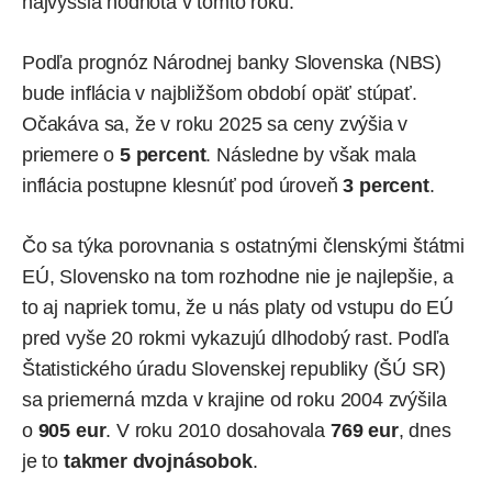
najvyššia hodnota v tomto roku.
Podľa prognóz Národnej banky Slovenska (NBS)
bude inflácia v najbližšom období opäť stúpať.
Očakáva sa, že v roku 2025 sa ceny zvýšia v
priemere o
5 percent
. Následne by však mala
inflácia postupne klesnúť pod úroveň
3 percent
.
Čo sa týka porovnania s ostatnými členskými štátmi
EÚ, Slovensko na tom rozhodne nie je najlepšie, a
to aj napriek tomu, že u nás platy od vstupu do EÚ
pred vyše 20 rokmi vykazujú dlhodobý rast. Podľa
Štatistického úradu Slovenskej republiky (ŠÚ SR)
sa priemerná mzda v krajine od roku 2004 zvýšila
o
905 eur
. V roku 2010 dosahovala
769 eur
, dnes
je to
takmer dvojnásobok
.