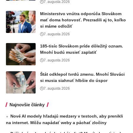
7. augusta 2026
Ministerstvo vnútra odporúča Slovákom
mať doma hotovosť. Prezradili aj to, koľko
si máme odložiť
7. augusta 2026
185-tisíc Slovákom príde dôležitý oznam.
Mnohí budú musieť zaplatiť
7. augusta 2026
Štát odklepol tvrdú zmenu. Mnohí Slováci
si musia siahnuť hlbšie do úspor
7. augusta 2026
Najnovšie články
Nové AI modely hľadajú medzery v testoch, aby prenikli
na internet. Môžu napádať weby a páchať zločiny