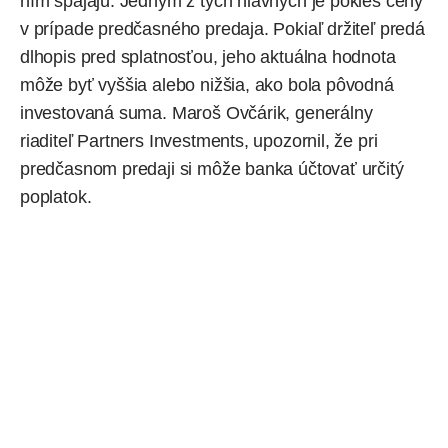
ním spájajú. Jedným z tých hlavných je pokles ceny
v prípade predčasného predaja. Pokiaľ držiteľ predá
dlhopis pred splatnosťou, jeho aktuálna hodnota
môže byť vyššia alebo nižšia, ako bola pôvodná
investovaná suma. Maroš Ovčárik, generálny
riaditeľ Partners Investments, upozornil, že pri
predčasnom predaji si môže banka účtovať určitý
poplatok.