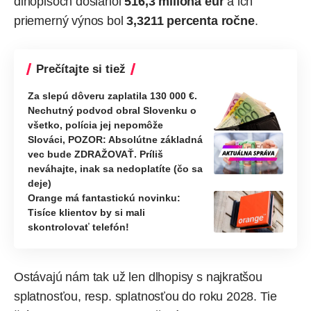
dlhopisoch dosiahol
516,3 milióna eur
a ich
priemerný výnos bol
3,3211 percenta ročne
.
Prečítajte si tiež
Za slepú dôveru zaplatila 130 000 €.
Nechutný podvod obral Slovenku o
všetko, polícia jej nepomôže
Slováci, POZOR: Absolútne základná
vec bude ZDRAŽOVAŤ. Príliš
neváhajte, inak sa nedoplatíte (čo sa
deje)
Orange má fantastickú novinku:
Tisíce klientov by si mali
skontrolovať telefón!
Ostávajú nám tak už len dlhopisy s najkratšou
splatnosťou, resp. splatnosťou do roku 2028. Tie