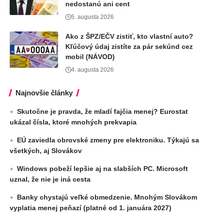
nedostanú ani cent
5. augusta 2026
Ako z ŠPZ/EČV zistiť, kto vlastní auto?
Kľúčový údaj zistíte za pár sekúnd cez
mobil (NÁVOD)
4. augusta 2026
Najnovšie články
Skutočne je pravda, že mladí fajčia menej? Eurostat
ukázal čísla, ktoré mnohých prekvapia
EÚ zaviedla obrovské zmeny pre elektroniku. Týkajú sa
všetkých, aj Slovákov
Windows pobeží lepšie aj na slabších PC. Microsoft
uznal, že nie je iná cesta
Banky chystajú veľké obmedzenie. Mnohým Slovákom
vyplatia menej peňazí (platné od 1. januára 2027)