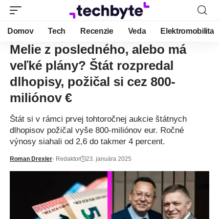
Domov
Tech
Recenzie
Veda
Elektromobilita
Melie z posledného, alebo má
veľké plány? Štát rozpredal
dlhopisy, požičal si cez 800-
miliónov €
Štát si v rámci prvej tohtoročnej aukcie štátnych
dlhopisov požičal vyše 800-miliónov eur. Ročné
výnosy siahali od 2,6 do takmer 4 percent.
Roman Drexler
- Redaktor
23. januára 2025