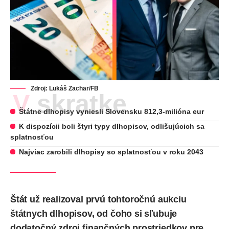
Zdroj: Lukáš Zachar/FB
V skratke
Štátne dlhopisy vyniesli Slovensku 812,3-milióna eur
K dispozícii boli štyri typy dlhopisov, odlišujúcich sa
splatnosťou
Najviac zarobili dlhopisy so splatnosťou v roku 2043
Štát už realizoval prvú tohtoročnú aukciu
štátnych dlhopisov
, od čoho si sľubuje
dodatočný zdroj finančných prostriedkov pre