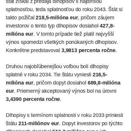
štát získal z predaja dlhopisov s najdlhšou
splatnosťou, teda splatnosťou do roku 2043. Štát si
takto požičal
218,5-milióna eur
, pričom záujem
investorov o tento typ dlhopisov dosiahol
427,8-
milióna eur
. V tomto prípade tiež platil najvyšší
výnos spomedzi všetkých ponúkaných dlhopisov.
Konkrétne predstavoval
3,9813 percenta ročne
.
Druhou najobľúbenejšou voľbou boli dlhopisy
splatné v roku 2034. Tie štátu vyniesli
216,5-
milióna eur
, pričom dopyt dosiahol
689,8-milióna
eur
. Priemerný akceptovaný výnos bol na úrovni
3,4390 percenta ročne
.
Dlhopisy s termínom splatnosti v roku 2033 priniesli
štátu
211-miliónov eur
. Dopyt investorov po týchto