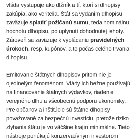
vláda vystupuje ako dlžník a tí, ktorí si dlhopisy
zakúpia, ako veritelia. Štát sa vydaním dlhopisu
zaväzuje
splatiť požičanú sumu
, teda nominálnu
hodnotu dlhopisu, po uplynutí dohodnutej lehoty.
Zároveň sa zaväzuje k vyplácaniu
pravidelných
úrokoch
, resp. kupónov, a to počas celého trvania
dlhopisu.
Emitovanie štátnych dlhopisov pritom nie je
ojedinelým fenoménom. Vlády ich bežne používajú
na financovanie štátnych výdavkov, riadenie
verejného dlhu a všeobecnú podporu ekonomiky.
Pre občanov a inštitúcie sú štátne dlhopisy
považované za bezpečnú investíciu, pretože riziko
zlyhania štátu je vo väčšine krajín minimálne. Tieto
nástroje ponúkajú konzervatívnym investorom