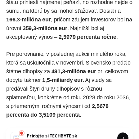
štátu priniesli najmenej peňazí, no rozhodne nejde o
sumu, na ktorú by sa mohol sťažovať. Dosiahla
166,3-milióna eur
, pričom záujem investorov bol na
úrovni
359,3-milióna eur
. Najnižší bol aj
akceptovaný výnos –
2,5979 percenta ročne
.
Pre porovnanie, v poslednej aukcii minulého roka,
ktorá sa uskutočnila v novembri, Slovensko predalo
štátne dlhopisy za
491,3-milióna eur
pri celkovom
dopyte takmer
1,5-miliardy eur.
Aj vtedy sa
predávali štyri druhy dlhopisov s rôznou
splatnosťou, konkrétne od roku 2028 do roku 2036,
s priemernými ročnými výnosmi od
2,5678
percenta do 3,5109 percenta
.
Pridajte si
TECHBYTE.sk