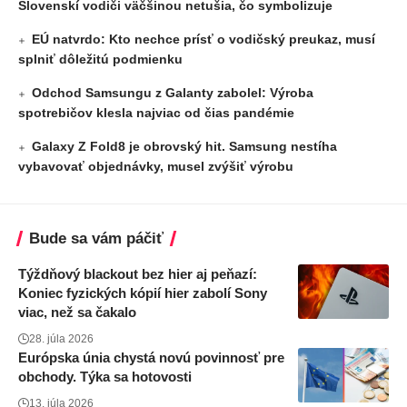
Slovenskí vodiči väčšinou netušia, čo symbolizuje
EÚ natvrdo: Kto nechce prísť o vodičský preukaz, musí
splniť dôležitú podmienku
Odchod Samsungu z Galanty zabolel: Výroba
spotrebičov klesla najviac od čias pandémie
Galaxy Z Fold8 je obrovský hit. Samsung nestíha
vybavovať objednávky, musel zvýšiť výrobu
Bude sa vám páčiť
Týždňový blackout bez hier aj peňazí:
Koniec fyzických kópií hier zabolí Sony
viac, než sa čakalo
28. júla 2026
Európska únia chystá novú povinnosť pre
obchody. Týka sa hotovosti
13. júla 2026