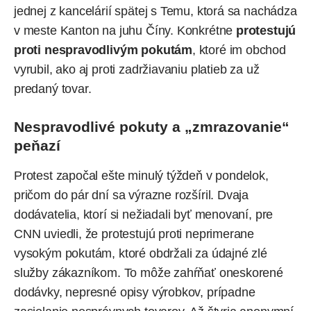
jednej z kancelárií spätej s Temu, ktorá sa nachádza
v meste Kanton na juhu Číny. Konkrétne
protestujú
proti nespravodlivým pokutám
, ktoré im obchod
vyrubil, ako aj proti zadržiavaniu platieb za už
predaný tovar.
Nespravodlivé pokuty a „zmrazovanie“
peňazí
Protest započal ešte minulý týždeň v pondelok,
pričom do pár dní sa výrazne rozšíril. Dvaja
dodávatelia, ktorí si nežiadali byť menovaní, pre
CNN uviedli, že protestujú proti neprimerane
vysokým pokutám, ktoré obdržali za údajné zlé
služby zákazníkom. To môže zahŕňať oneskorené
dodávky, nepresné opisy výrobkov, prípadne