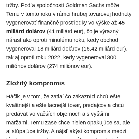
tržby. Podľa spoločnosti Goldman Sachs môže
Temu v tomto roku v rámci hrubej tovarovej hodnoty
vygenerovať finančné prostriedky vo výške až
45
miliárd dolárov
(41 miliárd eur), čo je výrazný
nárast ako oproti minulému roku, kedy obchod
vygeneroval 18 miliárd dolárov (16,42 miliárd eur),
tak aj oproti roku 2022, kedy vygeneroval 300
miliónov dolárov (274 miliónov eur).
Zložitý kompromis
Háčik je v tom, že zatiaľ čo zákazníci chcú ešte
kvalitnejší a ešte lacnejší tovar, predajcovia chcú
predávať vo väčších objemoch a s vyššími
maržami. Temu zase chce nielen opakujúce sa, ale
aj stúpajúce tržby. A nájsť akýsi kompromis medzi