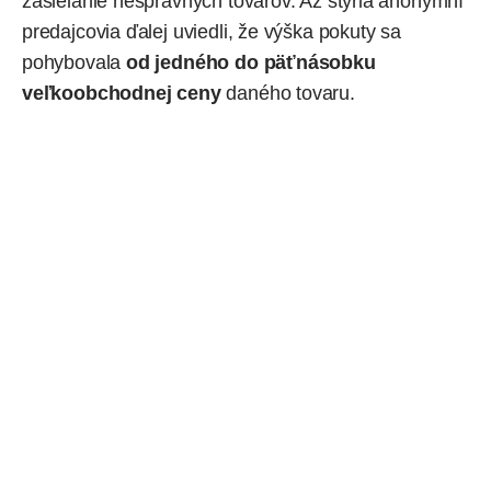
zasielanie nesprávnych tovarov. Až štyria anonymní
predajcovia ďalej uviedli, že výška pokuty sa
pohybovala
od jedného do päťnásobku
veľkoobchodnej ceny
daného tovaru.