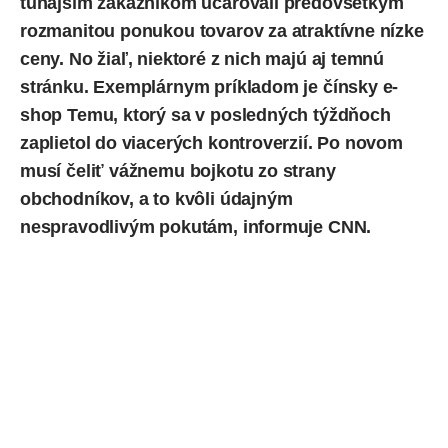
tunajším zákazníkom učarovali predovšetkým
rozmanitou ponukou tovarov za atraktívne nízke
ceny. No žiaľ, niektoré z nich majú aj temnú
stránku. Exemplárnym príkladom je čínsky e-
shop Temu, ktorý sa v posledných týždňoch
zaplietol do viacerých kontroverzií
. Po novom
musí čeliť vážnemu bojkotu zo strany
obchodníkov, a to kvôli údajným
nespravodlivým pokutám,
informuje
CNN.