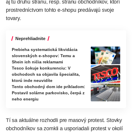
aj tú druhú stranu, resp. stranu obchodníkov, ktorí
prostredníctvom tohto e-shopu predávajú svoje
tovary.
Neprehliadnite
Prebieha systematická likvidácia
slovenských e-shopov: Temu a
Shein ich ničia reklamami
Tesco šokuje konkurenciu: V
obchodoch sa objavila špecialita,
ktorú inde neuvidíte
Tento obchodný dom ide príkladom:
Postavil solárne parkovisko, čerpá z
neho energiu
Tí sa aktuálne rozhodli pre masový protest. Stovky
obchodníkov sa zomkli a usporiadali protest v okolí