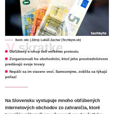
Ilustr. obr. | Zdroj: Lukáš Zachar (Techbyte.sk)
V skratke
Obľúbený e-shop čelí veľkému protestu
Zorganizovali ho obchodníci, ktorí jeho prostredníctvom
predávajú svoje tovary
Nepáči sa im viacero vecí. Samozrejme, zväčša sa týkajú
peňazí
Na Slovensku vystupuje mnoho obľúbených
internetových obchodov zo zahraničia, ktoré