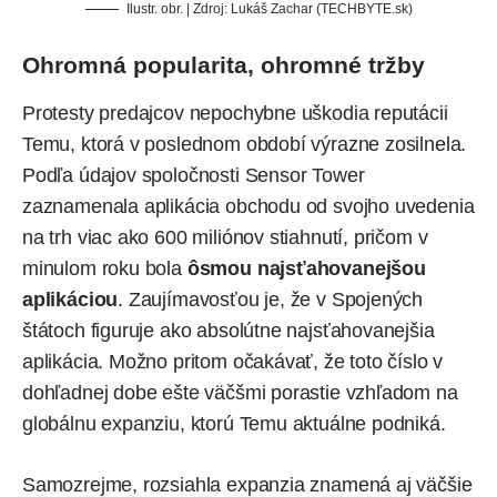
Ilustr. obr. | Zdroj: Lukáš Zachar (TECHBYTE.sk)
Ohromná popularita, ohromné tržby
Protesty predajcov nepochybne uškodia reputácii
Temu, ktorá v poslednom období výrazne zosilnela.
Podľa údajov spoločnosti Sensor Tower
zaznamenala aplikácia obchodu od svojho uvedenia
na trh viac ako 600 miliónov stiahnutí, pričom v
minulom roku bola
ôsmou najsťahovanejšou
aplikáciou
. Zaujímavosťou je, že v Spojených
štátoch figuruje ako absolútne najsťahovanejšia
aplikácia. Možno pritom očakávať, že toto číslo v
dohľadnej dobe ešte väčšmi porastie vzhľadom na
globálnu expanziu, ktorú Temu aktuálne podniká.
Samozrejme, rozsiahla expanzia znamená aj väčšie