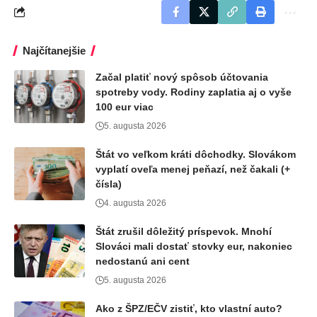
Najčítanejšie
Začal platiť nový spôsob účtovania
spotreby vody. Rodiny zaplatia aj o vyše
100 eur viac
5. augusta 2026
Štát vo veľkom kráti dôchodky. Slovákom
vyplatí oveľa menej peňazí, než čakali (+
čísla)
4. augusta 2026
Štát zrušil dôležitý príspevok. Mnohí
Slováci mali dostať stovky eur, nakoniec
nedostanú ani cent
5. augusta 2026
Ako z ŠPZ/EČV zistiť, kto vlastní auto?