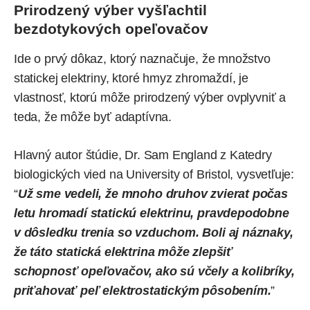
Prirodzený výber vyšľachtil
bezdotykových opeľovačov
Ide o prvý dôkaz, ktorý naznačuje, že množstvo
statickej elektriny, ktoré hmyz zhromaždí, je
vlastnosť, ktorú môže prirodzený výber ovplyvniť a
teda, že môže byť adaptívna.
Hlavný autor štúdie, Dr. Sam England z Katedry
biologických vied na University of Bristol, vysvetľuje:
“
Už sme vedeli, že mnoho druhov zvierat počas
letu hromadí statickú elektrinu, pravdepodobne
v dôsledku trenia so vzduchom. Boli aj náznaky,
že táto statická elektrina môže zlepšiť
schopnosť opeľovačov, ako sú včely a kolibríky,
priťahovať peľ elektrostatickým pôsobením.
”