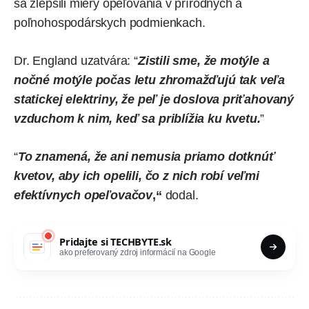
sa zlepšili miery opeľovania v prírodných a
poľnohospodárskych podmienkach.
Dr. England uzatvára: “
Zistili sme, že motýle a
nočné motýle počas letu zhromažďujú tak veľa
statickej elektriny, že peľ je doslova priťahovaný
vzduchom k nim, keď sa priblížia ku kvetu.
”
“
To znamená, že ani nemusia priamo dotknúť
kvetov, aby ich opelili, čo z nich robí veľmi
efektívnych opeľovačov
,“
dodal.
Pridajte si
TECHBYTE.sk
ako preferovaný zdroj informácií na Google