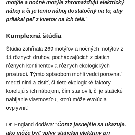
motýle a nočné motýle zhromažďujú elektrický
náboj a či je tento náboj dostatočný na to, aby
prilákal peľ z kvetov na ich telá.
”
Komplexná štúdia
Štúdia zahŕňala 269 motýľov a nočných motýľov z
11 rôznych druhov, pochádzajúcich z piatich
rôznych kontinentov a rôznych ekologických
prostredí. Týmto spôsobom mohli vedci porovnať
medzi nimi a zistiť, či tieto ekologické faktory
korelujú s ich nábojom, čím stanovili, či je statické
nabíjanie vlastnosťou, ktorú môže evolúcia
ovplyvniť.
Dr. England dodáva: “
Čoraz jasnejšie sa ukazuje,
ako môže byť vplyv statickej elektriny pri