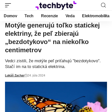
Domov
Tech
Recenzie
Veda
Elektromobilita
Motýle generujú toľko statickej
elektriny, že peľ zbierajú
„bezdotykovo“ na niekoľko
centimetrov
Vedci zistili, že motýle peľ priťahujú "bezdotykovo".
Stačí im na to statická elektrina.
Lukáš Zachar
24. júla 2024