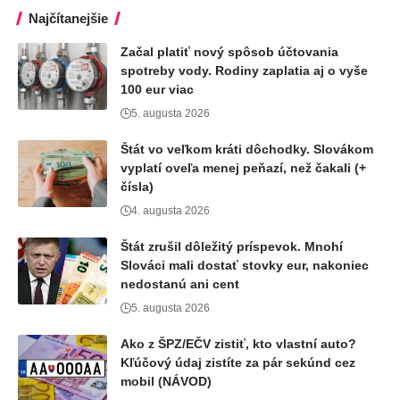
Najčítanejšie
Začal platiť nový spôsob účtovania
spotreby vody. Rodiny zaplatia aj o vyše
100 eur viac
5. augusta 2026
Štát vo veľkom kráti dôchodky. Slovákom
vyplatí oveľa menej peňazí, než čakali (+
čísla)
4. augusta 2026
Štát zrušil dôležitý príspevok. Mnohí
Slováci mali dostať stovky eur, nakoniec
nedostanú ani cent
5. augusta 2026
Ako z ŠPZ/EČV zistiť, kto vlastní auto?
Kľúčový údaj zistíte za pár sekúnd cez
mobil (NÁVOD)