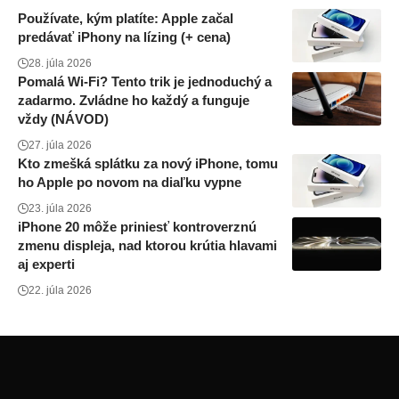
Používate, kým platíte: Apple začal
predávať iPhony na lízing (+ cena)
28. júla 2026
Pomalá Wi-Fi? Tento trik je jednoduchý a
zadarmo. Zvládne ho každý a funguje
vždy (NÁVOD)
27. júla 2026
Kto zmešká splátku za nový iPhone, tomu
ho Apple po novom na diaľku vypne
23. júla 2026
iPhone 20 môže priniesť kontroverznú
zmenu displeja, nad ktorou krútia hlavami
aj experti
22. júla 2026