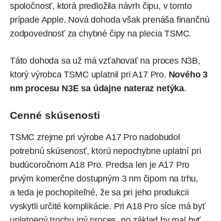
spoločnosť, ktorá predložila návrh čipu, v tomto
prípade Apple. Nová dohoda však prenáša finančnú
zodpovednosť za chybné čipy na plecia TSMC.
Táto dohoda sa už má vzťahovať na proces N3B,
ktorý výrobca TSMC uplatnil pri A17 Pro.
Nového 3
nm procesu N3E sa údajne nateraz netýka
.
Cenné skúsenosti
TSMC zrejme pri výrobe A17 Pro nadobudol
potrebnú skúsenosť, ktorú nepochybne uplatní pri
budúcoročnom A18 Pro. Predsa len je A17 Pro
prvým komerčne dostupným 3 nm čipom na trhu,
a teda je pochopiteľné, že sa pri jeho produkcii
vyskytli určité komplikácie. Pri A18 Pro síce má byť
uplatnený trochu iný proces, no základ by mal byť