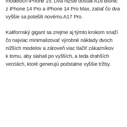
modeloch iPhone 15.
Dva nižšie
dostali A16 Bionic
z iPhone 14 Pro a iPhone 14 Pro Max, zatiaľ čo
dva
vyššie
sa potešili novému A17 Pro.
Kalifornský gigant sa zrejme aj týmto krokom snaží
čo najviac minimalizovať výrobné náklady dvoch
nižších modelov a zároveň viac tlačiť zákazníkov
k tomu, aby siahali po vyšších, a teda drahších
verziách, ktoré generujú podstatne vyššie tržby.