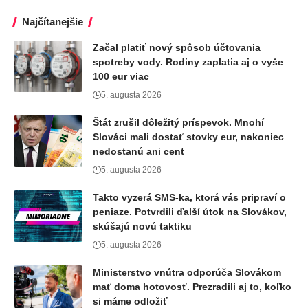
Najčítanejšie
Začal platiť nový spôsob účtovania
spotreby vody. Rodiny zaplatia aj o vyše
100 eur viac
5. augusta 2026
Štát zrušil dôležitý príspevok. Mnohí
Slováci mali dostať stovky eur, nakoniec
nedostanú ani cent
5. augusta 2026
Takto vyzerá SMS-ka, ktorá vás pripraví o
peniaze. Potvrdili ďalší útok na Slovákov,
skúšajú novú taktiku
5. augusta 2026
Ministerstvo vnútra odporúča Slovákom
mať doma hotovosť. Prezradili aj to, koľko
si máme odložiť