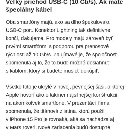
Veľký príchod USB-C (10 Gb/s). Ak máte
špeciálny kábel
Oba smartfóny majú, ako sa dlho špekulovalo,
USB-C port. Konektor Lightning tak definitívne
končí, ďakujeme. Pro modely majú zároveň byť
prvými smartfónmi s podporou pre prenosové
rýchlosti až 10 Gb/s. Zaujímavé je, že spoločnosť
spomenula aj to, že to bude možné dosiahnuť
s káblom, ktorý si budete musieť dokúpiť.
Všetko toto je ukryté v novej, pevnejšej šasi, o ktorej
Apple hovorí ako o takmer najsilnejšej konštrukcii
na akomkoľvek smartfóne. V prezentácii firma
spomenula, že titánová zliatina, ktorú použili
v iPhone 15 Pro je rovnaká, aká sa nachádza aj
v Mars roveri. Nové zariadenia budú dostupné