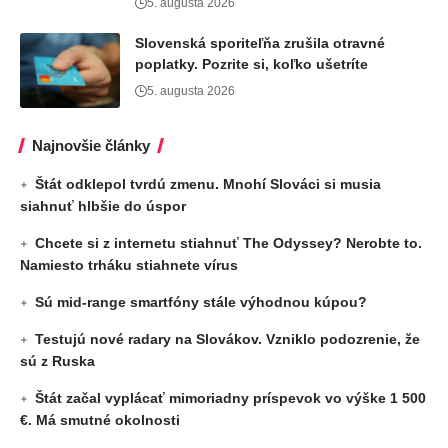
5. augusta 2026
Slovenská sporiteľňa zrušila otravné
poplatky. Pozrite si, koľko ušetríte
5. augusta 2026
Najnovšie články
Štát odklepol tvrdú zmenu. Mnohí Slováci si musia
siahnuť hlbšie do úspor
Chcete si z internetu stiahnuť The Odyssey? Nerobte to.
Namiesto trháku stiahnete vírus
Sú mid-range smartfóny stále výhodnou kúpou?
Testujú nové radary na Slovákov. Vzniklo podozrenie, že
sú z Ruska
Štát začal vyplácať mimoriadny príspevok vo výške 1 500
€. Má smutné okolnosti