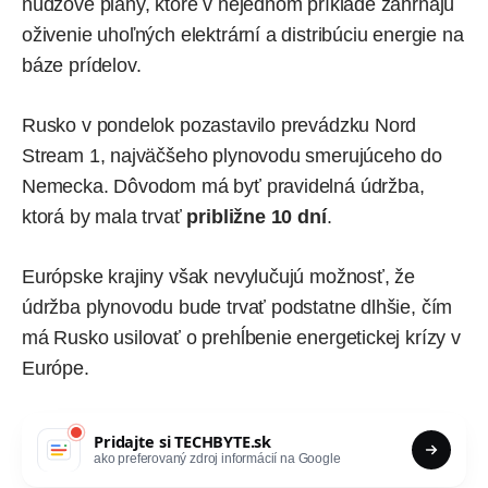
núdzové plány, ktoré v nejednom príklade zahŕňajú
oživenie uhoľných elektrární a distribúciu energie na
báze prídelov.
Rusko v pondelok pozastavilo prevádzku Nord
Stream 1, najväčšeho plynovodu smerujúceho do
Nemecka. Dôvodom má byť pravidelná údržba,
ktorá by mala trvať
približne 10 dní
.
Európske krajiny však nevylučujú možnosť, že
údržba plynovodu bude trvať podstatne dlhšie, čím
má Rusko usilovať o prehĺbenie energetickej krízy v
Európe.
Pridajte si
TECHBYTE.sk
ako preferovaný zdroj informácií na Google