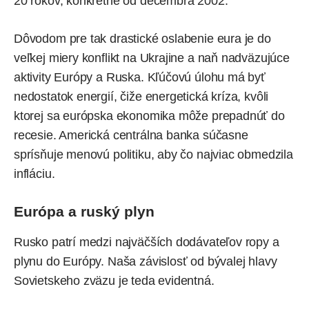
20 rokov, konkrétne od decembra 2002.
Dôvodom pre tak drastické oslabenie eura je do
veľkej miery konflikt na Ukrajine a naň nadväzujúce
aktivity Európy a Ruska. Kľúčovú úlohu má byť
nedostatok energií, čiže
energetická kríza
, kvôli
ktorej sa európska ekonomika môže prepadnúť do
recesie. Americká centrálna banka súčasne
sprísňuje menovú politiku, aby čo najviac obmedzila
infláciu.
Európa a ruský plyn
Rusko patrí medzi najväčších dodávateľov ropy a
plynu
do Európy. Naša závislosť od bývalej hlavy
Sovietskeho zväzu je teda evidentná.