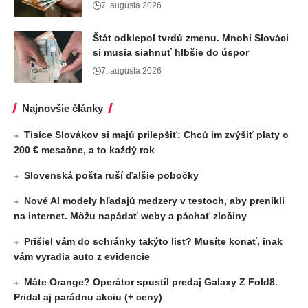
7. augusta 2026
Štát odklepol tvrdú zmenu. Mnohí Slováci
si musia siahnuť hlbšie do úspor
7. augusta 2026
Najnovšie články
Tisíce Slovákov si majú prilepšiť: Chcú im zvýšiť platy o
200 € mesačne, a to každý rok
Slovenská pošta ruší ďalšie pobočky
Nové AI modely hľadajú medzery v testoch, aby prenikli
na internet. Môžu napádať weby a páchať zločiny
Prišiel vám do schránky takýto list? Musíte konať, inak
vám vyradia auto z evidencie
Máte Orange? Operátor spustil predaj Galaxy Z Fold8.
Pridal aj parádnu akciu (+ ceny)