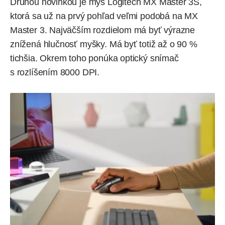
Druhou novinkou je myš Logitech MX Master 3S,
ktorá sa už na prvý pohľad veľmi podobá na
MX
Master 3
. Najväčším rozdielom má byť výrazne
znížená hlučnosť myšky. Má byť totiž až o 90 %
tichšia. Okrem toho ponúka optický snímač
s rozlíšením 8000 DPI.