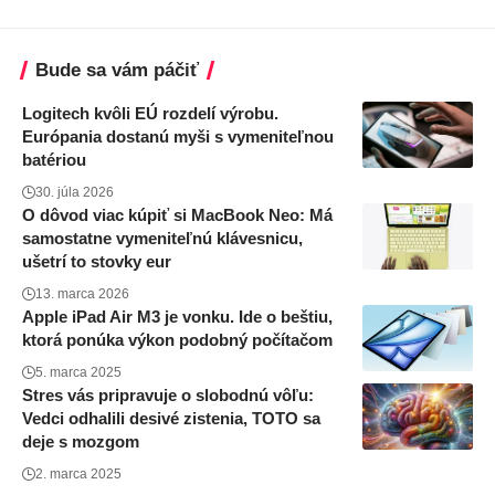
Bude sa vám páčiť
Logitech kvôli EÚ rozdelí výrobu.
Európania dostanú myši s vymeniteľnou
batériou
30. júla 2026
O dôvod viac kúpiť si MacBook Neo: Má
samostatne vymeniteľnú klávesnicu,
ušetrí to stovky eur
13. marca 2026
Apple iPad Air M3 je vonku. Ide o beštiu,
ktorá ponúka výkon podobný počítačom
5. marca 2025
Stres vás pripravuje o slobodnú vôľu:
Vedci odhalili desivé zistenia, TOTO sa
deje s mozgom
2. marca 2025