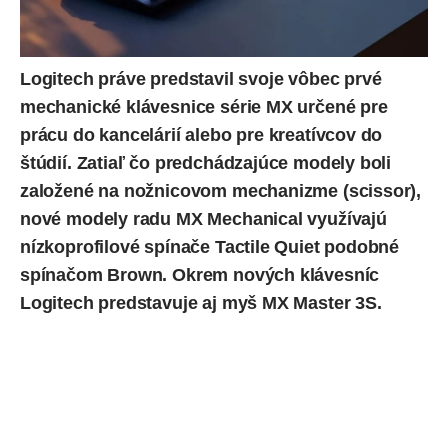
Logitech práve predstavil svoje vôbec prvé
mechanické klávesnice série MX určené pre
prácu do kancelárií alebo pre kreatívcov do
štúdií. Zatiaľ čo predchádzajúce modely boli
založené na nožnicovom mechanizme (scissor),
nové modely radu MX Mechanical využívajú
nízkoprofilové spínače Tactile Quiet podobné
spínačom Brown. Okrem nových klávesníc
Logitech predstavuje aj myš MX Master 3S.