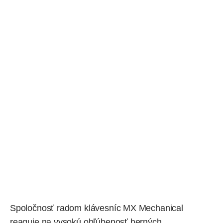
Spoločnosť radom klávesníc MX Mechanical
reaguje na vysokú obľúbenosť herných