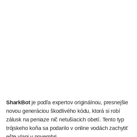
SharkBot
je podľa expertov originálnou, presnejšie
novou generáciou škodlivého kódu, ktorá si robí
zálusk na peniaze nič netušiacich obetí. Tento typ
trójskeho koňa sa podarilo v online vodách zachytiť
ešte vlani v novembri.