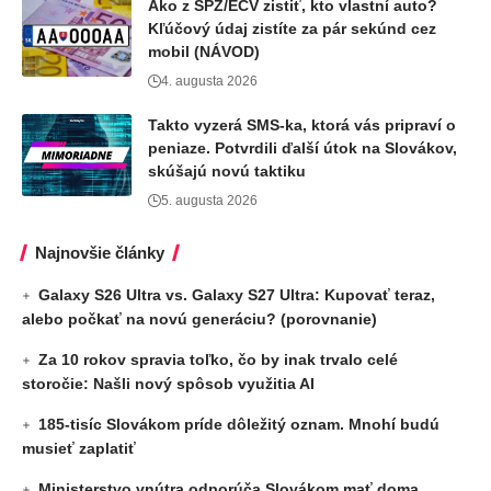
Ako z ŠPZ/EČV zistiť, kto vlastní auto?
Kľúčový údaj zistíte za pár sekúnd cez
mobil (NÁVOD)
4. augusta 2026
Takto vyzerá SMS-ka, ktorá vás pripraví o
peniaze. Potvrdili ďalší útok na Slovákov,
skúšajú novú taktiku
5. augusta 2026
Najnovšie články
Galaxy S26 Ultra vs. Galaxy S27 Ultra: Kupovať teraz,
alebo počkať na novú generáciu? (porovnanie)
Za 10 rokov spravia toľko, čo by inak trvalo celé
storočie: Našli nový spôsob využitia AI
185-tisíc Slovákom príde dôležitý oznam. Mnohí budú
musieť zaplatiť
Ministerstvo vnútra odporúča Slovákom mať doma