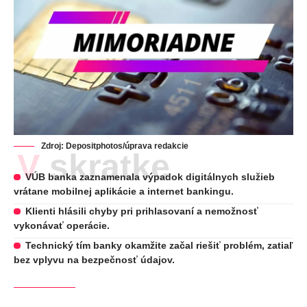
Zdroj:
Depositphotos
/úprava redakcie
V skratke
VÚB banka zaznamenala výpadok digitálnych služieb
vrátane mobilnej aplikácie a internet bankingu.
Klienti hlásili chyby pri prihlasovaní a nemožnosť
vykonávať operácie.
Technický tím banky okamžite začal riešiť problém, zatiaľ
bez vplyvu na bezpečnosť údajov.