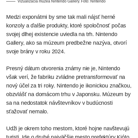
Vizualizácia múzea Nintendo Gallery. Foto:
Nintendo
Medzi exponátmi by sme tak mali nájsť herné
konzoly a ďalšie produkty, ktoré spoločnosť počas
svojej dlhej existencie uviedla na trh. Nintendo
Gallery, ako sa múzeum predbežne nazýva, otvorí
svoje brány v roku 2024.
Presný dátum otvorenia známy nie je, Nintendo
však verí, že fabriku zvládne pretransformovať na
nový účel za tri roky. Nintendo je ikonickou značkou,
obzvlášť na domácom trhu v Japonsku. Múzeum by
sa na nedostatok návštevníkov v budúcnosti
sťažovať nemalo.
Udži je okrem toho mestom, ktoré hojne navštevujú
turisti. Ide o druhé najväčšie mesto prefektúry Kjóto