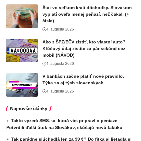
Štát vo veľkom kráti dôchodky. Slovákom
vyplatí oveľa menej peňazí, než čakali (+
čísla)
4. augusta 2026
Ako z ŠPZ/EČV zistiť, kto vlastní auto?
Kľúčový údaj zistíte za pár sekúnd cez
mobil (NÁVOD)
4. augusta 2026
V bankách začne platiť nové pravidlo.
Týka sa aj tých slovenských
4. augusta 2026
Najnovšie články
Takto vyzerá SMS-ka, ktorá vás pripraví o peniaze.
Potvrdili ďalší útok na Slovákov, skúšajú novú taktiku
Tak parádne slúchadlá len za 99 €? Do fitka aj lietadla si