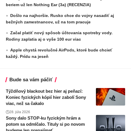
beriem už len Nothing Ear (3a) (RECENZIA)
Došlo na najhoršie. Rusko chce do vojny nasadiť aj
bežných zamestnancov, už na tom pracuje
Začal platiť nový spôsob účtovania spotreby vody.
Rodiny zaplatia aj o vyše 100 eur viac
Apple chystá revolučné AirPods, ktoré bude chcieť
každý. Prídu na jeseň
Bude sa vám páčiť
Týždňový blackout bez hier aj peňazí:
Koniec fyzických kópií hier zabolí Sony
viac, než sa čakalo
28. júla 2026
Sony dalo STOP-ku fyzickým hrám a
potom sa odmlčalo. Tituly si po novom
budeme len prenajímať