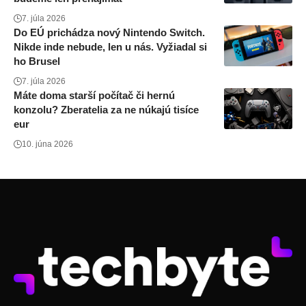
7. júla 2026
Do EÚ prichádza nový Nintendo Switch.
Nikde inde nebude, len u nás. Vyžiadal si
ho Brusel
7. júla 2026
Máte doma starší počítač či hernú
konzolu? Zberatelia za ne núkajú tisíce
eur
10. júna 2026