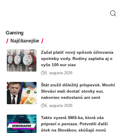
Gaming
Najčítanejšie
Začal platiť nový spôsob účtovania
spotreby vody. Rodiny zaplatia aj o
vyše 100 eur viac
5. augusta 2026
Štát zrušil dôležitý príspevok. Mnohí
Slováci mali dostať stovky eur,
nakoniec nedostanú ani cent
5. augusta 2026
Takto vyzerá SMS-ka, ktorá vás
pripraví o peniaze. Potvrdili ďalší
útok na Slovákov, skúšajú novú