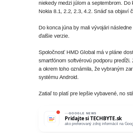
niekedy medzi júlom a septembrom. Do ko
Nokia 8.1, 2.2, 2.3, 4.2. Snáď sa objaví č
Do konca júna by mali vývojári následne s
ďalšie verzie.
Spoločnosť HMD Global má v pláne dostup
smartfónom softvérovú podporu predĺži.
a okrem toho oznámila, že vybraným zar
systému Android.
Zatiaľ to platí pre lepšie vybavené, no 
GOOGLE NEWS
Pridajte si
TECHBYTE.sk
ako preferovaný zdroj informácií na Goog