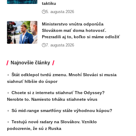
taktiku
5. augusta 2026
Ministerstvo vnútra odporúča
Slovákom mať doma hotovosť.
Prezradili aj to, koľko si máme odložiť
7. augusta 2026
Najnovšie články
Štát odklepol tvrdú zmenu. Mnohí Slováci si musia
siahnuť hlbšie do úspor
Chcete si z internetu stiahnuť The Odyssey?
Nerobte to. Namiesto trháku stiahnete vírus
Sú mid-range smartfóny stále výhodnou kúpou?
Testujú nové radary na Slovákov. Vzniklo
podozrenie, že sú z Ruska