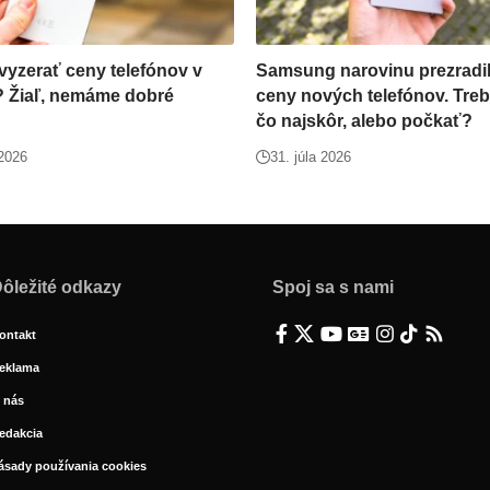
yzerať ceny telefónov v
Samsung narovinu prezradil
? Žiaľ, nemáme dobré
ceny nových telefónov. Tre
čo najskôr, alebo počkať?
 2026
31. júla 2026
ôležité odkazy
Spoj sa s nami
ontakt
eklama
 nás
edakcia
ásady používania cookies