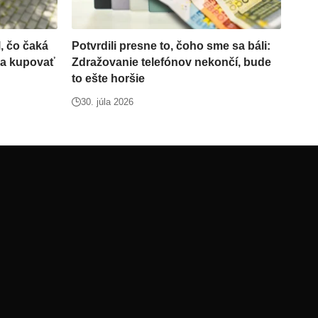
, čo čaká
Potvrdili presne to, čoho sme sa báli:
ba kupovať
Zdražovanie telefónov nekončí, bude
to ešte horšie
30. júla 2026