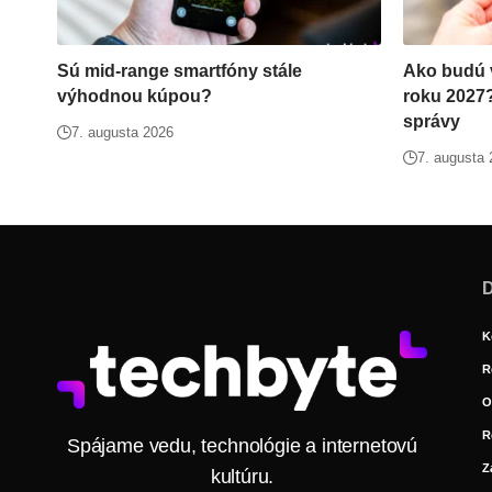
Sú mid-range smartfóny stále
Ako budú v
výhodnou kúpou?
roku 2027
správy
7. augusta 2026
7. augusta
D
K
R
O
R
Spájame vedu, technológie a internetovú
Z
kultúru.