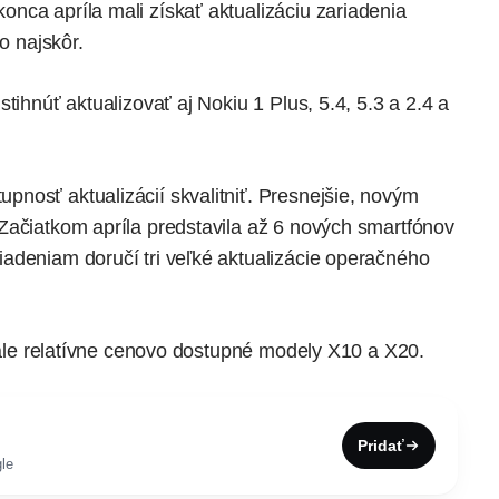
nca apríla mali získať aktualizáciu zariadenia
o najskôr.
tihnúť aktualizovať aj Nokiu 1 Plus, 5.4, 5.3 a 2.4 a
nosť aktualizácií skvalitniť. Presnejšie, novým
 Začiatkom apríla
predstavila
až 6 nových smartfónov
iadeniam doručí
tri veľké aktualizácie operačného
stále relatívne cenovo dostupné modely X10 a X20.
Pridať
le