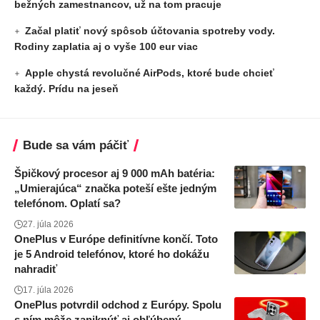
bežných zamestnancov, už na tom pracuje
Začal platiť nový spôsob účtovania spotreby vody.
Rodiny zaplatia aj o vyše 100 eur viac
Apple chystá revolučné AirPods, ktoré bude chcieť
každý. Prídu na jeseň
Bude sa vám páčiť
Špičkový procesor aj 9 000 mAh batéria:
„Umierajúca“ značka poteší ešte jedným
telefónom. Oplatí sa?
27. júla 2026
OnePlus v Európe definitívne končí. Toto
je 5 Android telefónov, ktoré ho dokážu
nahradiť
17. júla 2026
OnePlus potvrdil odchod z Európy. Spolu
s ním môže zaniknúť aj obľúbený